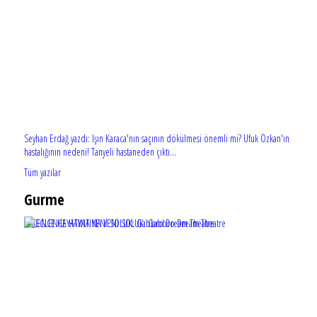
Seyhan Erdağ yazdı: Işın Karaca'nın saçının dökülmesi önemli mi? Ufuk Özkan'ın
hastalığının nedeni! Tanyeli hastaneden çıktı...
Tüm yazılar
Gurme
EĞLENCE HAYATINA YENİ SOLUK: Gabbro Dream Theatre