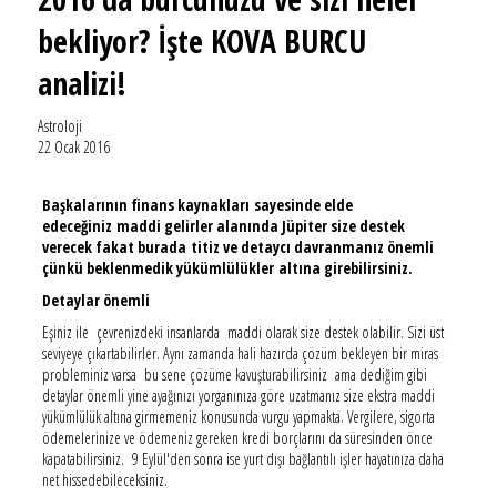
bekliyor? İşte KOVA BURCU
analizi!
Astroloji
22 Ocak 2016
Başkalarının finans kaynakları sayesinde elde
edeceğiniz maddi gelirler alanında Jüpiter size destek
verecek fakat burada titiz ve detaycı davranmanız önemli
çünkü beklenmedik yükümlülükler altına girebilirsiniz.
Detaylar önemli
Eşiniz ile çevrenizdeki insanlarda maddi olarak size destek olabilir. Sizi üst
seviyeye çıkartabilirler. Aynı zamanda hali hazırda çözüm bekleyen bir miras
probleminiz varsa bu sene çözüme kavuşturabilirsiniz ama dediğim gibi
detaylar önemli yine ayağınızı yorganınıza göre uzatmanız size ekstra maddi
yükümlülük altına girmemeniz konusunda vurgu yapmakta. Vergilere, sigorta
ödemelerinize ve ödemeniz gereken kredi borçlarını da süresinden önce
kapatabilirsiniz. 9 Eylül'den sonra ise yurt dışı bağlantılı işler hayatınıza daha
net hissedebileceksiniz.