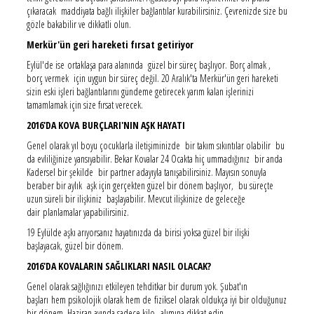
çıkaracak maddiyata bağlı ilişkiler bağlantılar kurabilirsiniz. Çevrenizde size bu
gözle bakabilir ve dikkatli olun.
Merkür'ün geri hareketi fırsat getiriyor
Eylül'de ise ortaklaşa para alanında güzel bir süreç başlıyor. Borç almak ,
borç vermek için uygun bir süreç değil. 20 Aralık'ta Merkür'ün geri hareketi
sizin eski işleri bağlantılarını gündeme getirecek yarım kalan işlerinizi
tamamlamak için size fırsat verecek.
2016'DA KOVA BURÇLARI'NIN AŞK HAYATI
Genel olarak yıl boyu çocuklarla iletişiminizde bir takım sıkıntılar olabilir bu
da evliliğinize yansıyabilir. Bekar Kovalar 24 Ocakta hiç ummadığınız bir anda
Kadersel bir şekilde bir partner adayıyla tanışabilirsiniz. Mayısın sonuyla
beraber bir aylık aşk için gerçekten güzel bir dönem başlıyor, bu süreçte
uzun süreli bir ilişkiniz başlayabilir. Mevcut ilişkinize de geleceğe
dair planlamalar yapabilirsiniz.
19 Eylülde aşkı arıyorsanız hayatınızda da birisi yoksa güzel bir ilişki
başlayacak, güzel bir dönem.
2016'DA KOVALARIN SAĞLIKLARI NASIL OLACAK?
Genel olarak sağlığınızı etkileyen tehditkar bir durum yok. Şubat'ın
başları hem psikolojik olarak hem de fiziksel olarak oldukça iyi bir olduğunuz
bir dönem. Haziran ayında sadece kilo alımına dikkat edin.