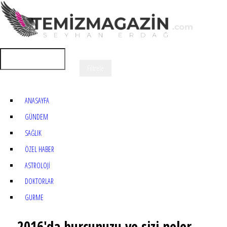
ANASAYFA
GÜNDEM
SAĞLIK
ÖZEL HABER
ASTROLOJİ
DOKTORLAR
GURME
2016'da burcunuzu ve sizi neler