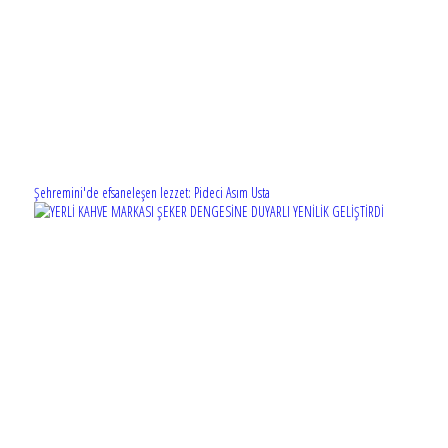
Şehremini'de efsaneleşen lezzet: Pideci Asım Usta