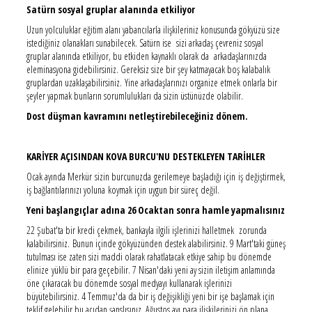
Satürn sosyal gruplar alanında etkiliyor
Uzun yolculuklar eğitim alanı yabancılarla ilişkileriniz konusunda gökyüzü size
istediğiniz olanakları sunabilecek. Satürn ise sizi arkadaş çevreniz sosyal
gruplar alanında etkiliyor, bu etkiden kaynaklı olarak da arkadaşlarınızda
eleminasyona gidebilirsiniz. Gereksiz size bir şey katmayacak boş kalabalık
gruplardan uzaklaşabilirsiniz. Yine arkadaşlarınızı organize etmek onlarla bir
şeyler yapmak bunların sorumlulukları da sizin üstünüzde olabilir.
Dost düşman kavramını netleştirebileceğiniz dönem.
KARİYER AÇISINDAN KOVA BURCU'NU DESTEKLEYEN TARİHLER
Ocak ayında Merkür sizin burcunuzda gerilemeye başladığı için iş değiştirmek,
iş bağlantılarınızı yoluna koymak için uygun bir süreç değil.
Yeni başlangıçlar adına 26 Ocaktan sonra hamle yapmalısınız
22 Şubat'ta bir kredi çekmek, bankayla ilgili işlerinizi halletmek zorunda
kalabilirsiniz. Bunun içinde gökyüzünden destek alabilirsiniz. 9 Mart'taki güneş
tutulması ise zaten sizi maddi olarak rahatlatacak etkiye sahip bu dönemde
elinize yüklü bir para geçebilir. 7 Nisan'daki yeni ay sizin iletişim anlamında
öne çıkaracak bu dönemde sosyal medyayı kullanarak işlerinizi
büyütebilirsiniz. 4 Temmuz'da da bir iş değişikliği yeni bir işe başlamak için
teklif gelebilir bu açıdan şanslısınız. Ağustos ayı para ilişkilerinizi ön plana