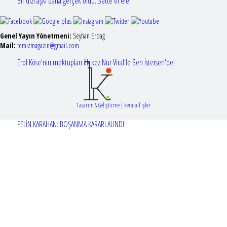
Bir dizi aşkı daha gerçek oldu: Sette el ele!
Genel Yayın Yönetmeni:
Seyhan Erdağ
Mail:
t
emizmagazin@gmail.com
Erol Köse'nin mektupları ilk kez Nur Viral'le Sen İstersen'de!
Tasarım & Geliştirme | kerataif işler
PELİN KARAHAN: BOŞANMA KARARI ALINDI