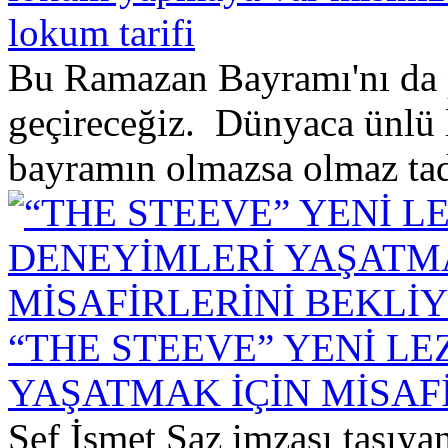
lokum tarifi
Bu Ramazan Bayramı'nı da 
geçireceğiz. Dünyaca ünlü
bayramın olmazsa olmaz tadl
“THE STEEVE” YENİ L
YAŞATMAK İÇİN MİSAF
Şef İsmet Saz imzası taşıya