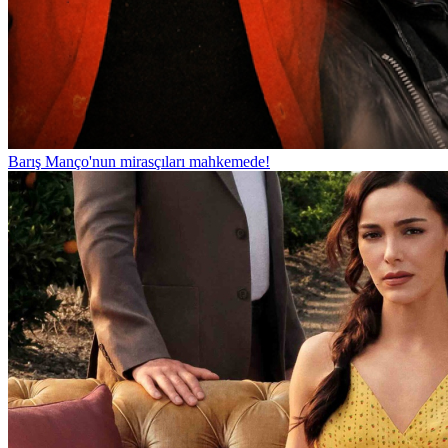
Barış Manço'nun mirasçıları mahkemede!