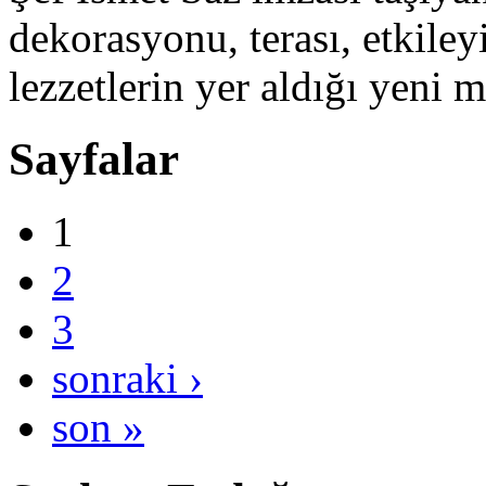
dekorasyonu, terası, etkiley
lezzetlerin yer aldığı yeni m
Sayfalar
1
2
3
sonraki ›
son »