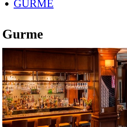
GURME
27 yıllık tecrübesiy
Gurme