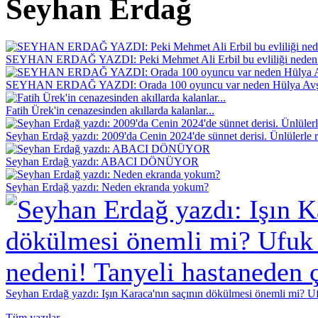
Seyhan Erdağ
SEYHAN ERDAĞ YAZDI: Peki Mehmet Ali Erbil bu evliliği neden 
SEYHAN ERDAĞ YAZDI: Orada 100 oyuncu var neden Hülya Avş
Fatih Ürek'in cenazesinden akıllarda kalanlar...
Seyhan Erdağ yazdı: 2009'da Cenin 2024'de sünnet derisi. Ünlülerle r
Seyhan Erdağ yazdı: ABACI DÖNÜYOR
Seyhan Erdağ yazdı: Neden ekranda yokum?
Seyhan Erdağ yazdı: Işın Karaca'nın saçının dökülmesi önemli mi? Ufu
Tüm yazılar