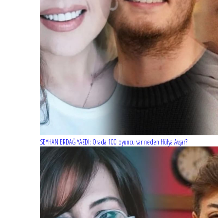
SEYHAN ERDAĞ YAZDI: Orada 100 oyuncu var neden Hülya Avşar?