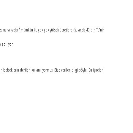
r zamana kadar" mümkün ki, çok çok yüksek ücretlere (şu anda 40 bin TL'nin
e ediliyor.
 bebeklerin derileri kullanılıyormuş. Bize verilen bilgi böyle. Bu iğneleri