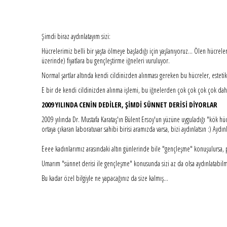
Şimdi biraz aydınlatayım sizi:
Hücrelerimiz belli bir yaşta ölmeye başladığı için yaşlanıyoruz... Ölen hücr
üzerinde) fiyatlara bu gençleştirme iğneleri vuruluyor.
Normal şartlar altında kendi cildinizden alınması gereken bu hücreler, estet
E bir de kendi cildinizden alınma işlemi, bu iğnelerden çok çok çok çok daha
2009 YILINDA CENİN DEDİLER, ŞİMDİ SÜNNET DERİSİ DİYORLAR
2009 yılında Dr. Mustafa Karataş'ın Bülent Ersoy'un yüzüne uyguladığı "kök hüc
ortaya çıkaran laboratuvar sahibi birisi aramızda varsa, bizi aydınlatsın :) Ayd
Eeee kadınlarımız arasındaki altın günlerinde bile "gençleşme" konuşulursa,
Umarım "sünnet derisi ile gençleşme" konusunda sizi az da olsa aydınlatabilm
Bu kadar özel bilgiyle ne yapacağınız da size kalmış...