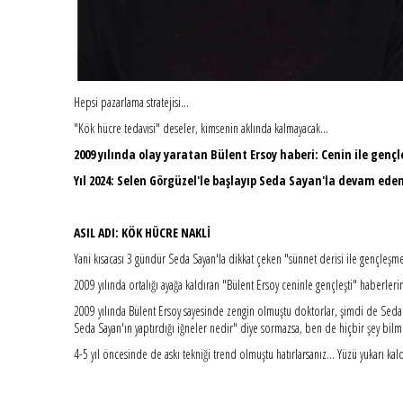
Hepsi pazarlama stratejisi...
"Kök hücre tedavisi" deseler, kimsenin aklında kalmayacak...
2009 yılında olay yaratan Bülent Ersoy haberi: Cenin ile gençl
Yıl 2024: Selen Görgüzel'le başlayıp Seda Sayan'la devam eden
ASIL ADI: KÖK HÜCRE NAKLİ
Yani kısacası 3 gündür Seda Sayan'la dikkat çeken "sünnet derisi ile gençleşm
2009 yılında ortalığı ayağa kaldıran "Bülent Ersoy ceninle gençleşti" haberler
2009 yılında Bülent Ersoy sayesinde zengin olmuştu doktorlar, şimdi de Seda S
Seda Sayan'ın yaptırdığı iğneler nedir" diye sormazsa, ben de hiçbir şey bilm
4-5 yıl öncesinde de askı tekniği trend olmuştu hatırlarsanız... Yüzü yukarı 