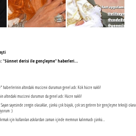
eşti
: "Sünnet derisi ile gençleşme" haberleri...
e" haberlerinin altındaki mucizevi durumun genel adı: Kök hücre nakli!
inin altındaki mucizevi durumun da genel adı: Hücre nakli!
ayan sayesinde zengin olacaklar, çünkü çok büyük, çok ses getiren bir gençleşme tekniği olarak 
iyorum :)
kaldırmak için kullanılan askılardan zaman içinde memnun kalınmadı çünkü...