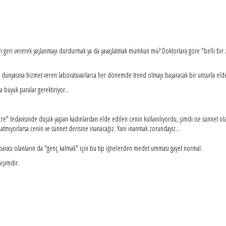
eleri geri vererek yaşlanmayı durdurmak ya da yavaşlatmak mümkün mü? Doktorlara göre "belli bi
ik dünyasına hizmet veren laboratuvarlarca her dönemde trend olmayı başaracak bir unsurla eld
 büyük paralar gerektiriyor...
re" tedavisinde düşük yapan kadınlardan elde edilen cenin kullanılıyordu, şimdi ise sünnet olan
ınlatmıyorlarsa cenin ve sünnet derisine inanacağız. Yani inanmak zorundayız...
 parası olanların da "genç kalmak" için bu tip iğnelerden medet umması gayet normal.
işimdir.