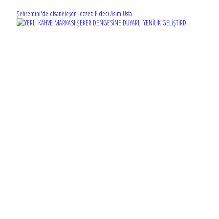
Şehremini'de efsaneleşen lezzet: Pideci Asım Usta