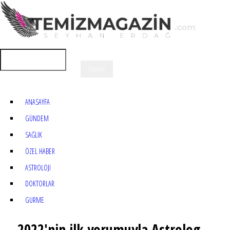
ANASAYFA
GÜNDEM
SAĞLIK
ÖZEL HABER
ASTROLOJİ
DOKTORLAR
GURME
2022'nin ilk yorumuyla Astrolog