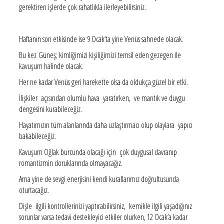
gerektiren işlerde çok rahatlıkla ilerleyebilirsiniz.
Haftanın son etkisinde ise 9 Ocak‘ta yine Venüs sahnede olacak.
Bu kez Güneş; kimliğimizi kişiliğimizi temsil eden gezegen ile
kavuşum halinde olacak.
Her ne kadar Venüs geri harekette olsa da oldukça güzel bir etki.
İlişkiler açısından olumlu hava yaratırken, ve mantık ve duygu
dengesini kurabileceğiz.
Hayatımızın tüm alanlarında daha uzlaştırmacı olup olaylara yapıcı
bakabileceğiz.
Kavuşum Oğlak burcunda olacağı için çok duygusal davranıp
romantizmin doruklarında olmayacağız.
Ama yine de sevgi enerjisini kendi kurallarımız doğrultusunda
oturtacağız.
Dişle ilgili kontrollerinizi yaptırabilirsiniz, kemikle ilgili yaşadığınız
sorunlar varsa tedavi destekleyici etkiler olurken, 12 Ocak’a kadar