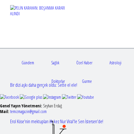
Gündem
Sağlık
Özel Haber
Astroloji
Doktorlar
Gurme
Bir dizi aşkı daha gerçek oldu: Sette el ele!
Genel Yayın Yönetmeni:
Seyhan Erdağ
Mail:
t
emizmagazin@gmail.com
Erol Köse'nin mektupları ilk kez Nur Viral'le Sen İstersen'de!