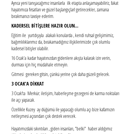
Ayrıca yeni tanışacağımız insanlarla ilk etapta anlaşamayabiliriz, fakat
hayatımıza fırsatları ve güzel başlangıçlarI getirecekler, zamana
bırakmanızı tavsiye ederim.
KADERSEL BİTİŞLERE HAZIR OLUN...
Eğitim ile yurtdışıyla alakalı konularda , kendi ruhsal gelişimimiz,
bağımlılıklarımız da, bırakamadığınız ilişkilerimizde çok olumlu
kadersel bitişler olabilir.
16 Ocak'a kadar hayatınızdan gidenlere akışta kalarak izin verin,
durması için hiç müdahale etmeyin.
Gitmesi gereken gitsin, çünkü yerine çok daha güzeli gelecek.
3 OCAK'A DİKKAT
3 Ocak’ta Merkür; iletişim, haberleşme gezegeni de karma noktaları
ile açı yapacak.
Özellikle Kuzey ay düğümü ile yapacağı olumlu açı bize kafamızın
netleşmesi açısından çok destek verecek.
Hayatımızdaki sıkıntıları , giden insanları, "belki" haber aldığımız