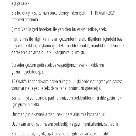
açı yapacak.
Biz bu etkiyi kısa zaman önce deneyimlemiştik... 1- 15 Aralık 2021
tarihleri arasında...
Şimdi Venüs geri hareketi ile yeniden bu etkiyi tetikleyecek.
İlişkileriniz ile ilgili kırılmalar, çözümlenmeler, ilişkilerin içindeki bazı
hayal kırıklıkları, ilişkinin içindeki maddi konular, mantıkla ilerlemeniz
gereken alanlarda bu etki karşımıza çıkmıştı.
Bu sefer çözüm getirecek ve yaşadığımız hayal kırıklıklarını
çözümleyebileceğiz.
15 Ocak'a kadar devam eden süreçte, ilişkilerde netleşmeyen parasal
sorunlar netleşebilecek, daha rahat önümüzü göreceğiz.
Zamanı iyi yönetmek, partnerimizden beklentilerimizi dile getirmek
için güzel bir etki...
Ummadığınız kaynaklardan nakit para akışımız hızlanabilir.
Uzun zamandır satılmasını beklediğiniz gayrimenkulleriniz satılabilir.
Bu arada fotoğrafçılık, tiyatro, sanatla ilgili alanlarda, yaratıcılık