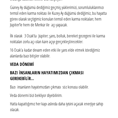
Güney Ay düğümü dediğimiz geçmiş yüklerimizi, sorumluluklarımızı
temsil eden karma noktası ile Kuzey Ay düğümü dediğimiz, bu hayatta
görev olarak seçtigimiz konuları temsil eden karma noktaları; hem
Jüpiter’le hem de Merkür ile açı yapacak.
İlk olarak 3 Ocak’ta Jüpiter; şans, bolluk, bereket gezegeni ile karma
noktaları zorlu açı olan kare açıyı gerçekleştirecekler.
16 Ocak'a kadar devam eden etki ile şans elde etmek istediğimiz
alanlarda bazı bitişler olabilir.
VEDA DÖNEMİ
BAZI İNSANLARIN HAYATIMIZDAN ÇIKMASI
GEREKEBİLİR...
Bazı insanların hayatımızdan çıkması söz konusu olabilir.
Veda dönemi bizi bekliyor diyebilirim.
Hatta kapattığımız her kapı aslında daha iyisini açacak enerjiye sahip
olacak.