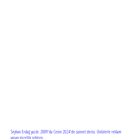
Seyhan Erdağ yazdı: 2009'da Cenin 2024'de sünnet derisi. Ünlülerle reklam
yapan güzellik sektörü...