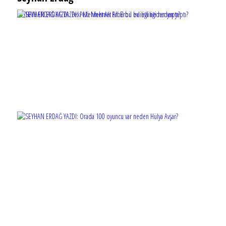
SEYHAN ERDAĞ YAZDI: Peki Mehmet Ali Erbil bu evliliği neden yaptı?