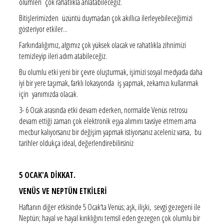
ölümleri çok rahatlıkla anlatabileceğiz.
Bitişlerimizden üzüntü duymadan çok akıllıca ilerleyebileceğimizi
gösteriyor etkiler...
Farkındalığımız, algımız çok yüksek olacak ve rahatlıkla zihnimizi
temizleyip ileri adım atabileceğiz.
Bu olumlu etki yeni bir çevre oluşturmak, işimizi sosyal medyada daha
iyi bir yere taşımak, farklı lokasyonda iş yapmak, zekamızı kullanmak
için yanımızda olacak.
3- 6 Ocak arasında etki devam ederken, normalde Venüs retrosu
devam ettiği zaman çok elektronik eşya alımını tavsiye etmem ama
mecbur kalıyorsanız bir değişim yapmak istiyorsanız aceleniz varsa, bu
tarihler oldukça ideal, değerlendirebilirsiniz
5 OCAK'A DİKKAT.
VENÜS VE NEPTÜN ETKİLERİ
Haftanın diğer etkisinde 5 Ocak‘ta Venüs; aşk, ilişki, sevgi gezegeni ile
Neptün; hayal ve hayal kırıklığını temsil eden gezegen çok olumlu bir