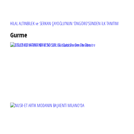
HİLAL ALTINBİLEK ve SERKAN ÇAYOĞLU’NUN ‘ÖNGÖRÜ’SÜNDEN İLK TANITIM
Gurme
EĞLENCE HAYATINA YENİ SOLUK: Gabbro Dream Theatre