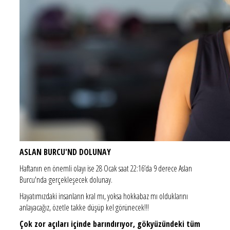
ASLAN BURCU'ND DOLUNAY
Haftanın en önemli olayı ise 28 Ocak saat 22:16’da 9 derece Aslan
Burcu'nda gerçekleşecek dolunay.
Hayatımızdaki insanların kral mı, yoksa hokkabaz mı olduklarını
anlayacağız, özetle takke düşüp kel görünecek!!!
Çok zor açıları içinde barındırıyor, gökyüzündeki tüm