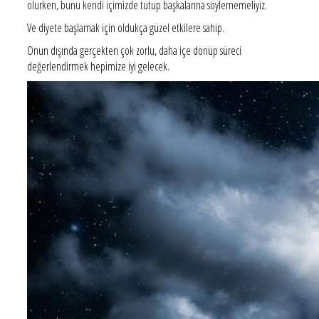
olurken, bunu kendi içimizde tutup başkalarına söylememeliyiz.
Ve diyete başlamak için oldukça güzel etkilere sahip.
Onun dışında gerçekten çok zorlu, daha içe dönüp süreci
değerlendirmek hepimize iyi gelecek.