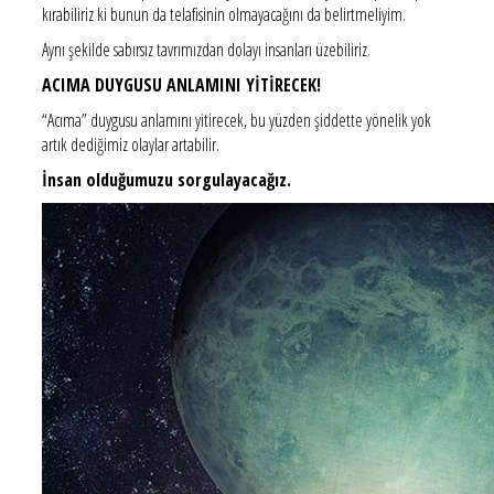
kırabiliriz ki bunun da telafisinin olmayacağını da belirtmeliyim.
Aynı şekilde sabırsız tavrımızdan dolayı insanları üzebiliriz.
ACIMA DUYGUSU ANLAMINI YİTİRECEK!
“Acıma” duygusu anlamını yitirecek, bu yüzden şiddette yönelik yok
artık dediğimiz olaylar artabilir.
İnsan olduğumuzu sorgulayacağız.