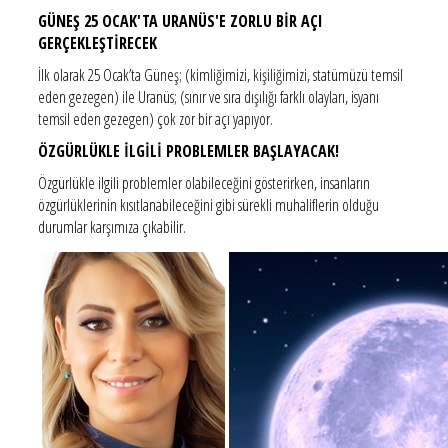
GÜNEŞ 25 OCAK'TA URANÜS'E ZORLU BİR AÇI
GERÇEKLEŞTİRECEK
İlk olarak 25 Ocak’ta Güneş; (kimliğimizi, kişiliğimizi, statümüzü temsil
eden gezegen) ile Uranüs; (sınır ve sıra dışılığı farklı olayları, isyanı
temsil eden gezegen) çok zor bir açı yapıyor.
ÖZGÜRLÜKLE İLGİLİ PROBLEMLER BAŞLAYACAK!
Özgürlükle ilgili problemler olabileceğini gösterirken, insanların
özgürlüklerinin kısıtlanabileceğini gibi sürekli muhaliflerin olduğu
durumlar karşımıza çıkabilir.