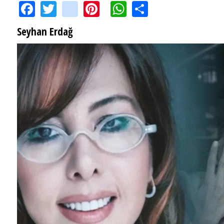
Facebook
Twitter
instagram
Pinterest
WhatsApp
Share
Seyhan Erdağ
SEYHAN ERDAĞ YAZDI: Peki Mehmet Ali Erbil bu evliliği neden yaptı?