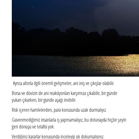
Ayrıca altınla ilgili önemli gelişmeler, ani iniş ve çıkışlar olabilir.
Borsa ve dövizin de ani reaksiyonları karşımıza çıkabilir, bir günde
yukarı çıkarken, bir günde aşağı inebilir.
Risk içeren hamlelerden, para konusunda uzak durmalıyız.
Güvenmediğimiz insanlarla iş yapmamalıyız, bu dolunayda hiçbir şeyin
geri dönüşü ve telafisi yok.
Verdiğiniz kararlar konusunda inceleyip sık dokumalısınız.