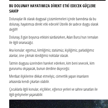
BU DOLUNAY HAYATIMIZA DİREKT ETKİ EDECEK GÜÇLERE
SAHİP
Dolunaylar ilk olarak duygusal çözümlemeleri içinde barındırsa da bu
dolunay, hayatımıza direkt etki edecek! Üstelik de sadece duygu olarak
değil!!!
Dolunay, 8 gün boyunca etkisini sürdürürken, Aslan Burcu'nun temaları
ile ilgili sınanacağız.
Ana konular: egomuz, kimliğimiz, statümüz, kişiliğimiz, parladığımız
alanlar, öne çıkmak istediğimiz noktalar olacak.
Tatmin duygusu üzerinden hareket ederken, kim beni sevecek, kim
gururumu okşayacak, bunun derdine düşeceğiz.
Menfaat ilişkilerine dikkat etmeliyiz, cömertlik yapan insanların
arkasında kendi çıkarları olabilir.
Çocuklarla ilgili konular, elçilikler, eğlence yerleri ve sahne sanatları ile
ilgili gelişmeler yaşanabilir.