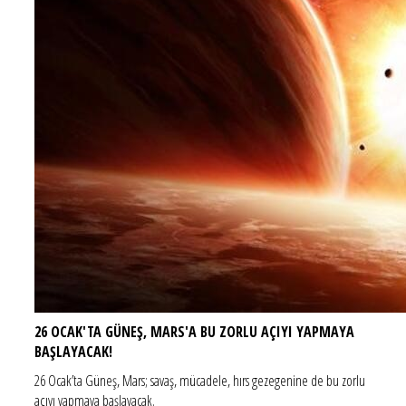
26 OCAK'TA GÜNEŞ, MARS'A BU ZORLU AÇIYI YAPMAYA
BAŞLAYACAK!
26 Ocak’ta Güneş, Mars; savaş, mücadele, hırs gezegenine de bu zorlu
açıyı yapmaya başlayacak.