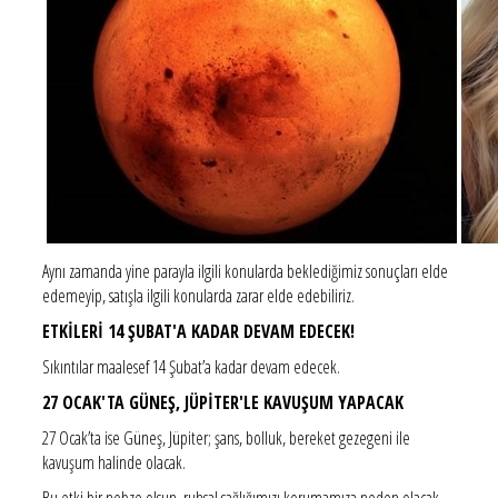
Aynı zamanda yine parayla ilgili konularda beklediğimiz sonuçları elde
edemeyip, satışla ilgili konularda zarar elde edebiliriz.
ETKİLERİ 14 ŞUBAT'A KADAR DEVAM EDECEK!
Sıkıntılar maalesef 14 Şubat’a kadar devam edecek.
27 OCAK'TA GÜNEŞ, JÜPİTER'LE KAVUŞUM YAPACAK
27 Ocak’ta ise Güneş, Jüpiter; şans, bolluk, bereket gezegeni ile
kavuşum halinde olacak.
Bu etki bir nebze olsun, ruhsal sağlığımızı korumamıza neden olacak.