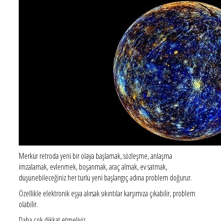
Merkür retroda yeni bir olaya başlamak, sözleşme, anlaşma
imzalamak, evlenmek, boşanmak, araç almak, ev satmak,
düşünebileceğiniz her türlü yeni başlangıç adına problem doğurur.
Özellikle elektronik eşya alırsak sıkıntılar karşımıza çıkabilir, problem
olabilir.
Daha çok dikkat etmeliyiz.