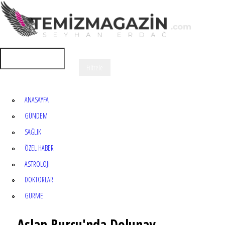
ANASAYFA
GÜNDEM
SAĞLIK
ÖZEL HABER
ASTROLOJİ
DOKTORLAR
GURME
Aslan Burcu'nda Dolunay,