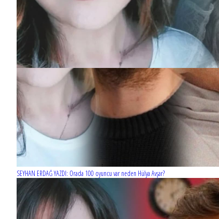
SEYHAN ERDAĞ YAZDI: Orada 100 oyuncu var neden Hülya Avşar?