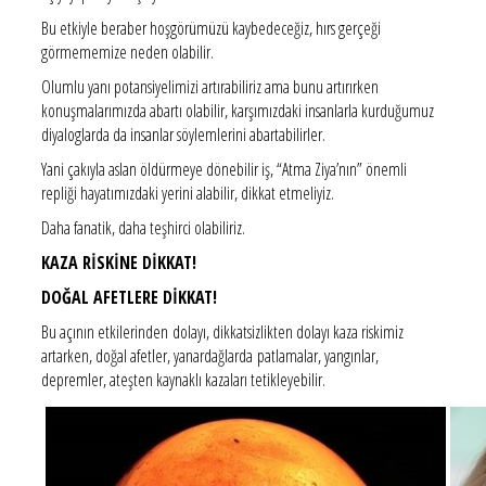
Bu etkiyle beraber hoşgörümüzü kaybedeceğiz, hırs gerçeği
görmememize neden olabilir.
Olumlu yanı potansiyelimizi artırabiliriz ama bunu artırırken
konuşmalarımızda abartı olabilir, karşımızdaki insanlarla kurduğumuz
diyaloglarda da insanlar söylemlerini abartabilirler.
Yani çakıyla aslan öldürmeye dönebilir iş, “Atma Ziya’nın” önemli
repliği hayatımızdaki yerini alabilir, dikkat etmeliyiz.
Daha fanatik, daha teşhirci olabiliriz.
KAZA RİSKİNE DİKKAT!
DOĞAL AFETLERE DİKKAT!
Bu açının etkilerinden dolayı, dikkatsizlikten dolayı kaza riskimiz
artarken, doğal afetler, yanardağlarda patlamalar, yangınlar,
depremler, ateşten kaynaklı kazaları tetikleyebilir.