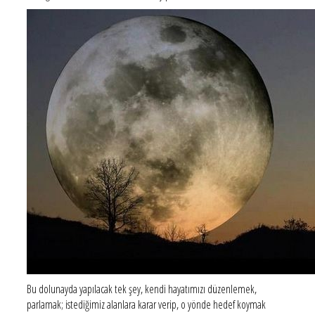
Bu dolunayda yapılacak tek şey, kendi hayatımızı düzenlemek,
parlamak; istediğimiz alanlara karar verip, o yönde hedef koymak