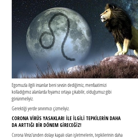
Egomuzla ilgili insanlar beni sevsin dediğimiz, menfaatimizi
kolladığımız alanlarda foyamız ortaya çıkabilir, olduğumuz gibi
görünmeliyiz.
Gerektiği yerde sınırımızı çizmeliyiz.
CORONA VİRÜS YASAKLARI İLE İLGİLİ TEPKİLERİN DAHA
DA ARTTIĞI BİR DÖNEM GİRECEĞİZ!
Corona Virüs'ünden dolayı kapalı olan işletmelerin, tepkilerinin daha