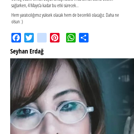
sağlarken, 4 Mayıs’a kadar bu etki sürecek...
Hem yaratıcılığımız yüksek olacak hem de becerikli olacağız. Daha ne
olsun :)
Facebook
Twitter
instagram
Pinterest
WhatsApp
Share
Seyhan Erdağ
SEYHAN ERDAĞ YAZDI: Peki Mehmet Ali Erbil bu evliliği neden yaptı?