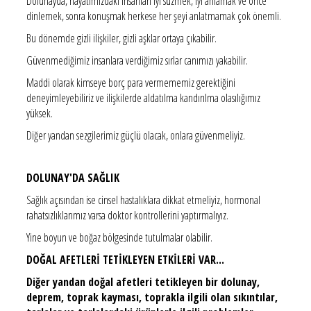
Dolunayda, hayatımızdaki insanları iyi süzmek, iyi anlamak ve önce
dinlemek, sonra konuşmak herkese her şeyi anlatmamak çok önemli.
Bu dönemde gizli ilişkiler, gizli aşklar ortaya çıkabilir.
Güvenmediğimiz insanlara verdiğimiz sırlar canımızı yakabilir.
Maddi olarak kimseye borç para vermememiz gerektiğini
deneyimleyebiliriz ve ilişkilerde aldatılma kandırılma olasılığımız
yüksek.
Diğer yandan sezgilerimiz güçlü olacak, onlara güvenmeliyiz.
DOLUNAY'DA SAĞLIK
Sağlık açısından ise cinsel hastalıklara dikkat etmeliyiz, hormonal
rahatsızlıklarımız varsa doktor kontrollerini yaptırmalıyız.
Yine boyun ve boğaz bölgesinde tutulmalar olabilir.
DOĞAL AFETLERİ TETİKLEYEN ETKİLERİ VAR...
Diğer yandan doğal afetleri tetikleyen bir dolunay,
deprem, toprak kayması, toprakla ilgili olan sıkıntılar,