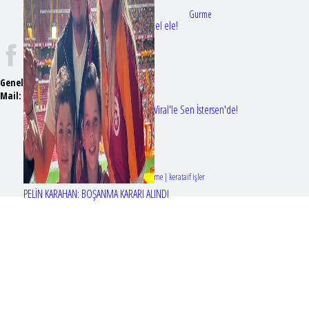
Doktorlar
Gurme
Bir dizi aşkı daha gerçek oldu: Sette el ele!
Genel Yayın Yönetmeni:
Seyhan Erdağ
Mail:
t
emizmagazin@gmail.com
Erol Köse'nin mektupları ilk kez Nur Viral'le Sen İstersen'de!
Tasarım & Geliştirme | kerataif işler
PELİN KARAHAN: BOŞANMA KARARI ALINDI