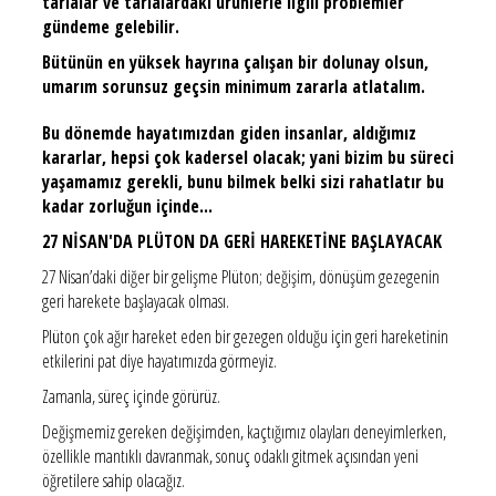
tarlalar ve tarlalardaki ürünlerle ilgili problemler
gündeme gelebilir.
Bütünün en yüksek hayrına çalışan bir dolunay olsun,
umarım sorunsuz geçsin minimum zararla atlatalım.
Bu dönemde hayatımızdan giden insanlar, aldığımız
kararlar, hepsi çok kadersel olacak; yani bizim bu süreci
yaşamamız gerekli, bunu bilmek belki sizi rahatlatır bu
kadar zorluğun içinde...
27 NİSAN'DA PLÜTON DA GERİ HAREKETİNE BAŞLAYACAK
27 Nisan’daki diğer bir gelişme Plüton; değişim, dönüşüm gezegenin
geri harekete başlayacak olması.
Plüton çok ağır hareket eden bir gezegen olduğu için geri hareketinin
etkilerini pat diye hayatımızda görmeyiz.
Zamanla, süreç içinde görürüz.
Değişmemiz gereken değişimden, kaçtığımız olayları deneyimlerken,
özellikle mantıklı davranmak, sonuç odaklı gitmek açısından yeni
öğretilere sahip olacağız.