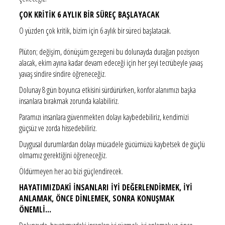
ÇOK KRİTİK 6 AYLIK BİR SÜREÇ BAŞLAYACAK
O yüzden çok kritik, bizim için 6 aylık bir süreci başlatacak.
Plüton; değişim, dönüşüm gezegeni bu dolunayda durağan pozisyon
alacak, ekim ayına kadar devam edeceği için her şeyi tecrübeyle yavaş
yavaş sindire sindire öğreneceğiz.
Dolunay 8 gün boyunca etkisini sürdürürken, konfor alanımızı başka
insanlara bırakmak zorunda kalabiliriz.
Paramızı insanlara güvenmekten dolayı kaybedebiliriz, kendimizi
güçsüz ve zorda hissedebiliriz.
Duygusal durumlardan dolayı mücadele gücümüzü kaybetsek de güçlü
olmamız gerektiğini öğreneceğiz.
Öldürmeyen her acı bizi güçlendirecek.
HAYATIMIZDAKİ İNSANLARI İYİ DEĞERLENDİRMEK, İYİ
ANLAMAK, ÖNCE DİNLEMEK, SONRA KONUŞMAK
ÖNEMLİ...