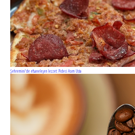
Şehremini'de efsaneleşen lezzet: Pideci Asım Usta