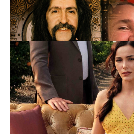
Barış Manço'nun mirasçıları mahkemede!