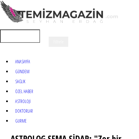
ANASAYFA
GÜNDEM
SAĞLIK
ÖZEL HABER
ASTROLOJİ
DOKTORLAR
GURME
ASTROLOG SEMA SİDAR: "Zor bir