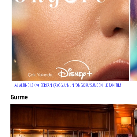
HİLAL ALTINBİLEK ve SERKAN ÇAYOĞLU’NUN ‘ÖNGÖRÜ’SÜNDEN İLK TANITIM
Gurme
EĞLENCE HAYATINA YENİ SOLUK: Gabbro Dream Theatre