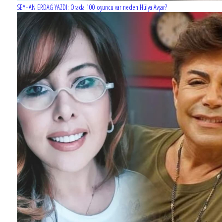
SEYHAN ERDAĞ YAZDI: Orada 100 oyuncu var neden Hülya Avşar?