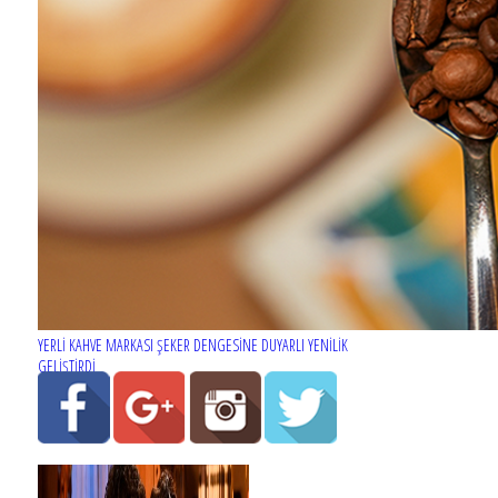
YERLİ KAHVE MARKASI ŞEKER DENGESİNE DUYARLI YENİLİK
GELİŞTİRDİ