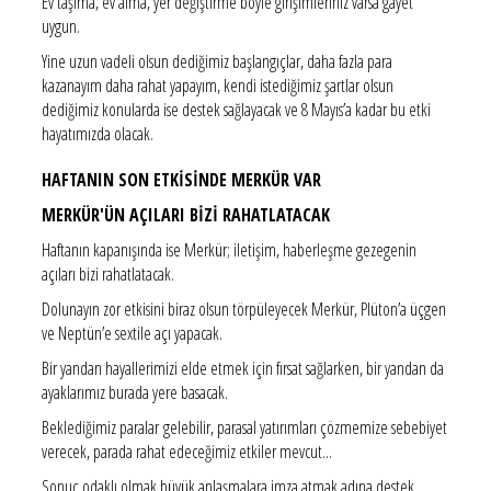
Ev taşıma, ev alma, yer değiştirme böyle girişimleriniz varsa gayet
uygun.
Yine uzun vadeli olsun dediğimiz başlangıçlar, daha fazla para
kazanayım daha rahat yapayım, kendi istediğimiz şartlar olsun
dediğimiz konularda ise destek sağlayacak ve 8 Mayıs’a kadar bu etki
hayatımızda olacak.
HAFTANIN SON ETKİSİNDE MERKÜR VAR
MERKÜR'ÜN AÇILARI BİZİ RAHATLATACAK
Haftanın kapanışında ise Merkür; iletişim, haberleşme gezegenin
açıları bizi rahatlatacak.
Dolunayın zor etkisini biraz olsun törpüleyecek Merkür, Plüton’a üçgen
ve Neptün’e sextile açı yapacak.
Bir yandan hayallerimizi elde etmek için fırsat sağlarken, bir yandan da
ayaklarımız burada yere basacak.
Beklediğimiz paralar gelebilir, parasal yatırımları çözmemize sebebiyet
verecek, parada rahat edeceğimiz etkiler mevcut...
Sonuç odaklı olmak büyük anlaşmalara imza atmak adına destek