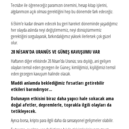
Tecrübe ile öğreneceğiz paramızın önemini, hesap kitap işlerini,
algılarımızın açık olması gerektiğini hep bu dönemde fark edeceğiz.
6 Ekim’e kadar devam edecek bu geri hareket döneminde yaşadığımız
her olayda aslında neyi değiştirmemiz, neyi dönüştürmemiz
gerektiğini sorgulayarak, farkındalığımız yüksek ilerlersek çok güzel
olur.
28 NİSAN'DA URANÜS VE GÜNEŞ KAVUŞUMU VAR
Haftanın diğer etkisinde 28 Nisan’da Uranüs; sıra dışılığı, ani gelişen
olayları temsil eden gezegen ile Güneş; kimliğimizi, kişiliğimizi temsil
eden gezegen kavuşum halinde olacak.
Maddi anlamda beklediğimiz fırsatları getirebilir
etkileri barındırıyor...
Dolunayın etkisini biraz daha yapıcı hale sokacak ama
doğal afetler, depremlerle, toprakla ilgili olayları da
tetikleyecek.
Ayrıca borsa, kripto para ilgili daha da sansasyonel gelişmeler olabilir.