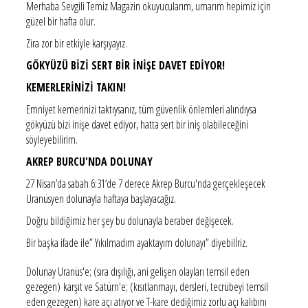
Merhaba Sevgili Temiz Magazin okuyucularım, umarım hepimiz için
güzel bir hafta olur.
Zira zor bir etkiyle karşıyayız.
GÖKYÜZÜ BİZİ SERT BİR İNİŞE DAVET EDİYOR!
KEMERLERİNİZİ TAKIN!
Emniyet kemerinizi taktıysanız, tüm güvenlik önlemleri alındıysa
gökyüzü bizi inişe davet ediyor, hatta sert bir iniş olabileceğini
söyleyebilirim.
AKREP BURCU'NDA DOLUNAY
27 Nisan’da sabah 6:31’de 7 derece Akrep Burcu'nda gerçekleşecek
Uranüsyen dolunayla haftaya başlayacağız.
Doğru bildiğimiz her şey bu dolunayla beraber değişecek.
Bir başka ifade ile” Yıkılmadım ayaktayım dolunayı” diyebilİriz.
Dolunay Uranüs'e; (sıra dışılığı, ani gelişen olayları temsil eden
gezegen) karşıt ve Satürn'e; (kısıtlanmayı, dersleri, tecrübeyi temsil
eden gezegen) kare açı atıyor ve T-kare dediğimiz zorlu açı kalıbını