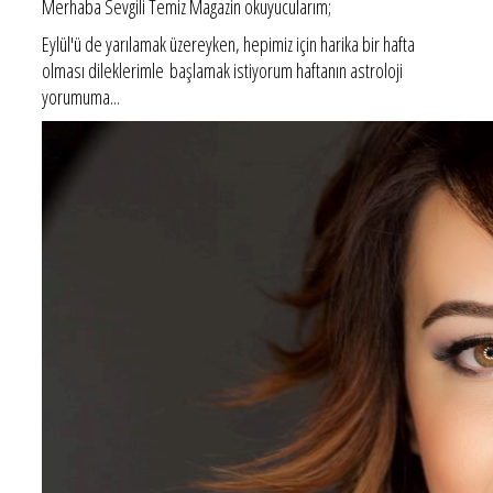
Merhaba Sevgili Temiz Magazin okuyucularım;
Eylül'ü de yarılamak üzereyken, hepimiz için harika bir hafta
olması dileklerimle başlamak istiyorum haftanın astroloji
yorumuma...