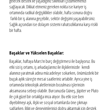
gelecek destek ile yaşadığınız sıkıntıları çözümlemenizi
sağlayacak. Dikkat etmeniz gereken nokta ise kariyer iş
ortamında radikal değişiklikler olabilir, hafta sonuna doğru
farklı bir iş alanına geçebilir, sektör değişimi yaşayabilirsiniz.
Sağlık açısından ise dolaşım sistemi rahatsızlıklarına karşı riskli
bir hafta.
Başaklar ve Yükselen Başaklar:
Başaklar, haftaya Mars'ın burç değiştirmesi ile başlıyoruz. Bu
etki sizi iş ortamı, iş arkadaşlarınız ile ilişkilerinizde kendi
alanınızı yaratmak adına mücadeleye sokarken, önümüzdeki bir
buçuk aylık süreçte mesai saatleriniz artabilir. Ayrıca yine iş
ortamında teknolojik aletlerinizin bozulması işlerinizin
aksamasına sebep olabilir. Burcunuzda Güneş, Jüpiter ve Pluto
ile çok güzel bir ortaklığa imza atıyor. Bu etki size ben
diyebilmeyi aşk, ilişki ve sosyal ortamlarda öne çıkmayı
sağlarken. Bilgi ve deneyimlerinizi doğru aktarmak için destek