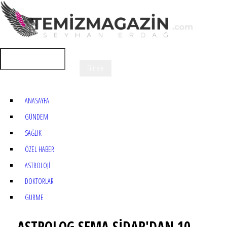
ANASAYFA
GÜNDEM
SAĞLIK
ÖZEL HABER
ASTROLOJİ
DOKTORLAR
GURME
ASTROLOG SEMA SİDAR'DAN 10