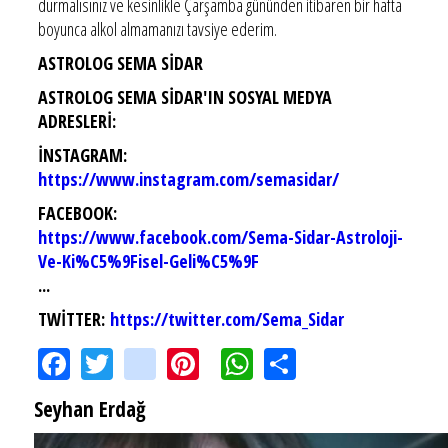
durmalısınız ve kesinlikle Çarşamba gününden itibaren bir hafta
boyunca alkol almamanızı tavsiye ederim.
ASTROLOG SEMA SİDAR
ASTROLOG SEMA SİDAR'IN SOSYAL MEDYA
ADRESLERİ:
İNSTAGRAM:
https://www.instagram.com/semasidar/
FACEBOOK:
https://www.facebook.com/Sema-Sidar-Astroloji-
Ve-Ki%C5%9Fisel-Geli%C5%9F
...
TWİTTER:
https://twitter.com/Sema_Sidar
Facebook
Twitter
instagram
Pinterest
WhatsApp
Share
Seyhan Erdağ
SEYHAN ERDAĞ YAZDI: Peki Mehmet Ali Erbil bu evliliği neden yaptı?