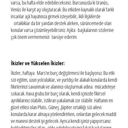
varsa, bu hafta elde edebileceksiniz. Burcunuzda ki Uranüs,
Venüs ile karşıt açı oluşturacak. Bu etkiden kaynaklı olarak farklı
insanlar aşk hayatınıza girmek isteyebilir, ikili ilişkilerde
ortaklıklar da bir yandan destek alırken, sürüncemede olan
konular varsa çözümleyebilirsiniz. Aşkta başkalarının sözlerine
çok önem vermemenizi tavsiye ederim.
İkizler ve Yükselen İkizler:
İkizler, haftaya Mars'ın burç değiştirmesi ile başlıyoruz. Bu etki
sizi eğitim, uzun yolculuklar, ve yurtdışı ile alakalı konularda kendi
fikirlerinizi savunmak ve alanınızı oluşturmak adına mücadeleye
sokacak. Hava grubu bir burç olarak, kendi içinizde fikirsel
ayrılıklarınız olabilir, istikrarı yakalamak zor olabilir. Haftanın en
güzel etkisi olan Pluto, Güneş ,Jüpiter ortaklığı sizi ailevi
konularda karar almaya yönlendirirken, onlardan gelecek maddi
ve manevi destek iyi gelecek. Ayrıca kendi işinizi yapıyorsanız
beklediğiniz fırsatları elde edebileceksiniz fakat başkalarının