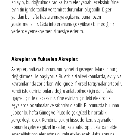
anlayıp, bu doğrultuda radikal hamleler yapabileceksiniz. Yine
evinizin içinde tadilat ve tamirat durumları oluşabilir. Diğer
yandan bu hafta hastalanmaya açıksınız, buna özen
göstermelisiniz. Gıda intoleransınız çok yüksek bilmediğiniz
yerlerde yemek yemenizi tavsiye ederim.
Akrepler ve Yükselen Akrepler:
Akrepler, haftaya burcunuzun yönetici gezegeni Mars'ın burç
değiştirmesi ile başlıyoruz. Bu etki sizi ailevi konularda, ev, yuva
kavramlarında zorlarken. Aile içinde fikirsel tartışmalar artabilir,
kendi isteklerinizi onlara doğru anlatabilmek için daha fazla
gayret içinde olacaksınız. Yine evinizin içindeki elektronik
eşyalarda bozulmalar ve sıkıntılar olabilir. Burcunuzda bulunan
Jüpiter bu hafta Güneş ve Pluto ile çok güzel bir ortaklık
gerçekleştirecek. Kendinizi çok iyi hissederken, seyahatler
sonunda gelecek güzel fırsatlar, kalabalık topluluklardan elde
edeceğiniz projeler adına olumlu etkileyecek. Hafta sonuna