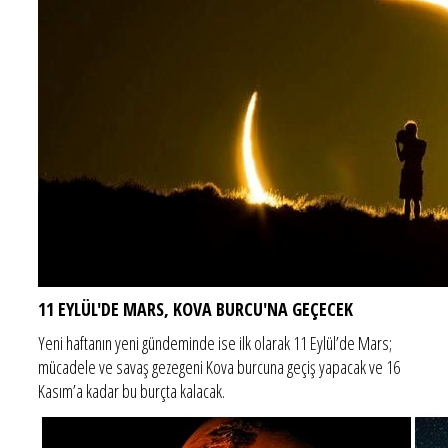
11 EYLÜL'DE MARS, KOVA BURCU'NA GEÇECEK
Yeni haftanın yeni gündeminde ise ilk olarak 11 Eylül’de Mars;
mücadele ve savaş gezegeni Kova burcuna geçiş yapacak ve 16
Kasım’a kadar bu burçta kalacak.