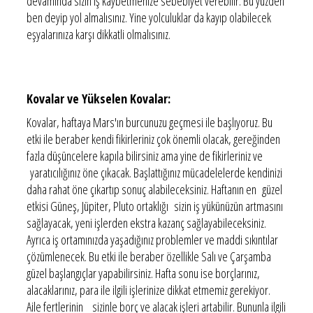
devamında sizin iş kaybetmenize sebebiyet verebilir. Bu yüzden
ben deyip yol almalısınız. Yine yolculuklar da kayıp olabilecek
eşyalarınıza karşı dikkatli olmalısınız.
Kovalar ve Yükselen Kovalar:
Kovalar, haftaya Mars'ın burcunuzu geçmesi ile başlıyoruz. Bu
etki ile beraber kendi fikirleriniz çok önemli olacak, gereğinden
fazla düşüncelere kapıla bilirsiniz ama yine de fikirleriniz ve
yaratıcılığınız öne çıkacak. Başlattığınız mücadelelerde kendinizi
daha rahat öne çıkartıp sonuç alabileceksiniz. Haftanın en güzel
etkisi Güneş, Jüpiter, Pluto ortaklığı sizin iş yükünüzün artmasını
sağlayacak, yeni işlerden ekstra kazanç sağlayabileceksiniz.
Ayrıca iş ortamınızda yaşadığınız problemler ve maddi sıkıntılar
çözümlenecek. Bu etki ile beraber özellikle Salı ve Çarşamba
güzel başlangıçlar yapabilirsiniz. Hafta sonu ise borçlarınız,
alacaklarınız, para ile ilgili işlerinize dikkat etmemiz gerekiyor.
Aile fertlerinin sizinle borç ve alacak işleri artabilir. Bununla ilgili