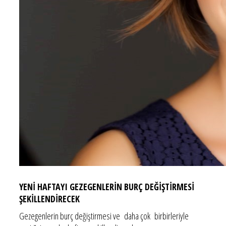
YENİ HAFTAYI GEZEGENLERİN BURÇ DEĞİŞTİRMESİ
ŞEKİLLENDİRECEK
Gezegenlerin burç değiştirmesi ve daha çok birbirleriyle