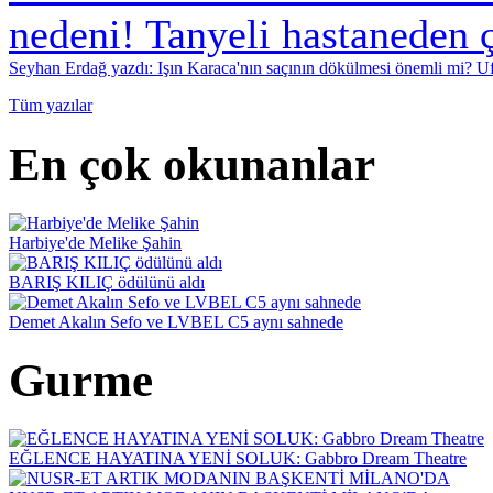
Seyhan Erdağ yazdı: Işın Karaca'nın saçının dökülmesi önemli mi? Ufu
Tüm yazılar
En çok okunanlar
Harbiye'de Melike Şahin
BARIŞ KILIÇ ödülünü aldı
Demet Akalın Sefo ve LVBEL C5 aynı sahnede
Gurme
EĞLENCE HAYATINA YENİ SOLUK: Gabbro Dream Theatre