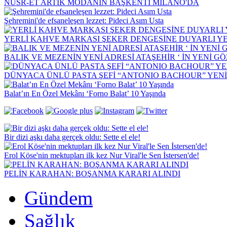
NUSR-ET ARTIK MODANIN BAŞKENTİ MİLANO'DA
Şehremini'de efsaneleşen lezzet: Pideci Asım Usta
YERLİ KAHVE MARKASI ŞEKER DENGESİNE DUYARLI YEN
BALIK VE MEZENİN YENİ ADRESİ ATAŞEHİR ‘ İN YENİ G
DÜNYACA ÜNLÜ PASTA ŞEFİ “ANTONIO BACHOUR” YEN
Balat’ın En Özel Mekânı ‘Forno Balat’ 10 Yaşında
Bir dizi aşkı daha gerçek oldu: Sette el ele!
Erol Köse'nin mektupları ilk kez Nur Viral'le Sen İstersen'de!
PELİN KARAHAN: BOŞANMA KARARI ALINDI
Gündem
Sağlık