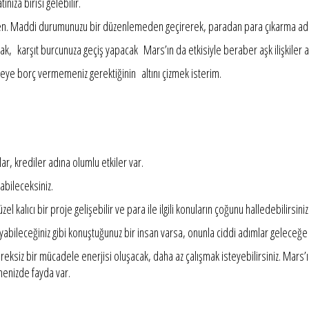
nıza birisi gelebilir.
en. Maddi durumunuzu bir düzenlemeden geçirerek, paradan para çıkarma adına
acak, karşıt burcunuza geçiş yapacak Mars’ın da etkisiyle beraber aşk ilişkiler 
mseye borç vermemeniz gerektiğinin altını çizmek isterim.
r, krediler adına olumlu etkiler var.
abileceksiniz.
l kalıcı bir proje gelişebilir ve para ile ilgili konuların çoğunu halledebilirsiniz
ayabileceğiniz gibi konuştuğunuz bir insan varsa, onunla ciddi adımlar geleceğe 
eksiz bir mücadele enerjisi oluşacak, daha az çalışmak isteyebilirsiniz. Mars’
tmenizde fayda var.