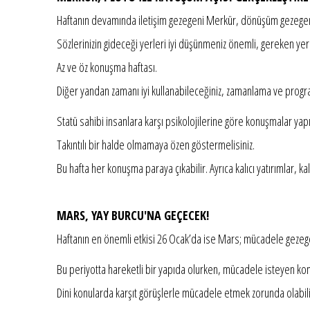
Haftanın devamında iletişim gezegeni Merkür, dönüşüm gezegeni 
Sözlerinizin gideceği yerleri iyi düşünmeniz önemli, gereken 
Az ve öz konuşma haftası.
Diğer yandan zamanı iyi kullanabileceğiniz, zamanlama ve progra
Statü sahibi insanlara karşı psikolojilerine göre konuşmalar yapıp,
Takıntılı bir halde olmamaya özen göstermelisiniz.
Bu hafta her konuşma paraya çıkabilir. Ayrıca kalıcı yatırımlar, k
MARS, YAY BURCU'NA GEÇECEK!
Haftanın en önemli etkisi 26 Ocak’da ise Mars; mücadele gezege
Bu periyotta hareketli bir yapıda olurken, mücadele isteyen kon
Dini konularda karşıt görüşlerle mücadele etmek zorunda olabilir