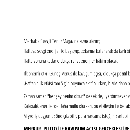
Merhaba Sevgili Temiz Magazin okuyucularım;
Haftaya sevgi enerjisi ile başlayıp, zekamızı kullanarak da karlı b
Hafta sonuna kadar oldukça rahat enerjiler hâkim olacak.
İlk önemli etki Güneş-Venüs ile kavuşum açısı, oldukça pozitif b
,Haftanın ilk etkisi tam 5 gün boyunca aktif olurken, bizde daha po
Zaman zaman "her şey benim olsun" desek de, yardımsever ve 
Kalabalık enerjilerde daha mutlu olurken, bu etkileşim ile beraber
Alışveriş duygumuz öne çıkabilir, para harcama isteğimiz artabilir 
MERKÜR, PLUTO İLE KAVUŞUM AÇISI GERÇEKLEŞTİRE