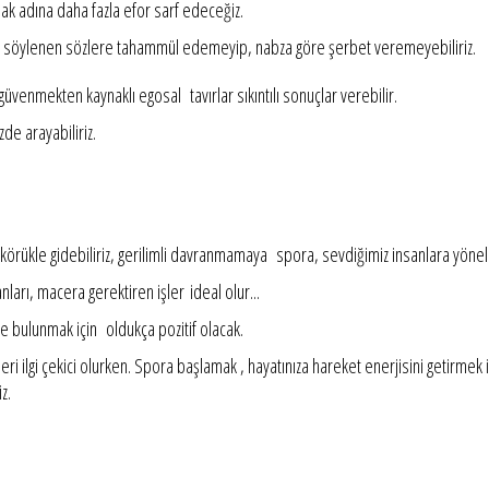
ak adına daha fazla efor sarf edeceğiz.
ında söylenen sözlere tahammül edemeyip, nabza göre şerbet veremeyebiliriz.
venmekten kaynaklı egosal tavırlar sıkıntılı sonuçlar verebilir.
de arayabiliriz.
e körükle gidebiliriz, gerilimli davranmamaya spora, sevdiğimiz insanlara yöne
nları, macera gerektiren işler ideal olur...
e bulunmak için oldukça pozitif olacak.
eri ilgi çekici olurken. Spora başlamak , hayatınıza hareket enerjisini getirmek
z.