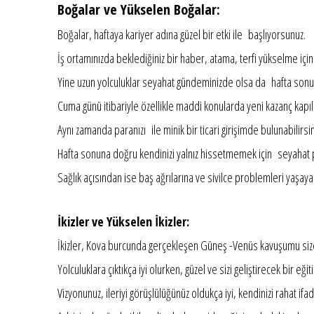
Boğalar ve Yükselen Boğalar:
Boğalar, haftaya kariyer adına güzel bir etki ile başlıyorsunuz.
İş ortamınızda beklediğiniz bir haber, atama, terfi yükselme için o
Yine uzun yolculuklar seyahat gündeminizde olsa da hafta sonun
Cuma günü itibariyle özellikle maddi konularda yeni kazanç kapılar
Aynı zamanda paranızı ile minik bir ticari girişimde bulunabilirsin
Hafta sonuna doğru kendinizi yalnız hissetmemek için seyahat pro
Sağlık açısından ise baş ağrılarına ve sivilce problemleri yaşayabil
İkizler ve Yükselen İkizler:
İkizler, Kova burcunda gerçekleşen Güneş -Venüs kavuşumu siz
Yolculuklara çıktıkça iyi olurken, güzel ve sizi geliştirecek bir eği
Vizyonunuz, ileriyi görüşlülüğünüz oldukça iyi, kendinizi rahat if