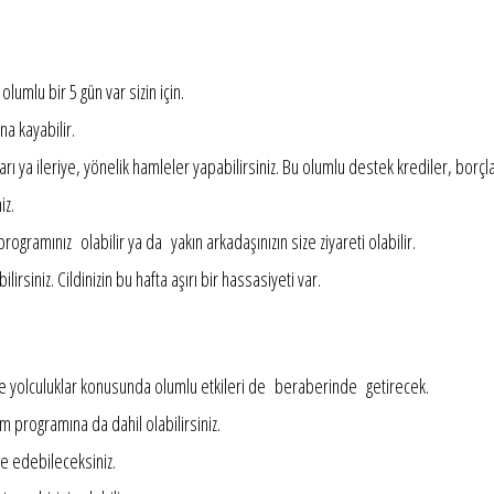
lumlu bir 5 gün var sizin için.
a kayabilir.
ı ya ileriye, yönelik hamleler yapabilirsiniz. Bu olumlu destek krediler, borçlar
iz.
gramınız olabilir ya da yakın arkadaşınızın size ziyareti olabilir.
irsiniz. Cildinizin bu hafta aşırı bir hassasiyeti var.
e yolculuklar konusunda olumlu etkileri de beraberinde getirecek.
tim programına da dahil olabilirsiniz.
ade edebileceksiniz.