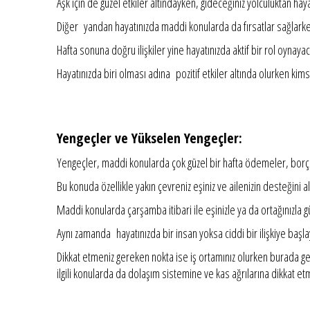
Aşk için de güzel etkiler altındayken, gideceğiniz yolculuktan hayatı
Diğer yandan hayatınızda maddi konularda da fırsatlar sağlark
Hafta sonuna doğru ilişkiler yine hayatınızda aktif bir rol oynay
Hayatınızda biri olması adına pozitif etkiler altında olurken ki
Yengeçler ve Yükselen Yengeçler:
Yengeçler, maddi konularda çok güzel bir hafta ödemeler, borçla
Bu konuda özellikle yakın çevreniz eşiniz ve ailenizin desteğini al
Maddi konularda çarşamba itibari ile eşinizle ya da ortağınızla güze
Aynı zamanda hayatınızda bir insan yoksa ciddi bir ilişkiye başl
Dikkat etmeniz gereken nokta ise iş ortamınız olurken burada ger
ilgili konularda da dolaşım sistemine ve kas ağrılarına dikkat e