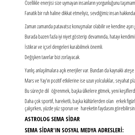
Özellikle enerjisi size uymayan insanların yorgunluğunu taşımam
Fanatik bir ruh haline dikkat etmeliyiz, sevdiğimiz insan hakk
Zaman zamanda patavatsız konuşmalar olabilir ve kendine aşırı gü
Burada bazen fazla iyi niyet gösterip devamında, hatayı kendimiz
İstikrar ve içsel dengeleri kurabilmek önemli.
Değişken tavırlar bizi zorlayacak.
Yanlış anlaşılmalara açık enerjiler var. Bundan da kaynaklı ateş
Mars ve Yay’ın pozitif etkilerine ise uzun yolculuklar, seyahat pla
Bu süreçte dil öğrenmek, başka ülkelere gitmek, yeni keşiflerd
Daha çok sportif, hareketli, başka kültürlerden olan erkek figürl
çalışırken, yüzde yüz sporun ve hareketin faydasını görebilirsini
ASTROLOG SEMA SİDAR
SEMA SİDAR'IN SOSYAL MEDYA ADRESLERİ: