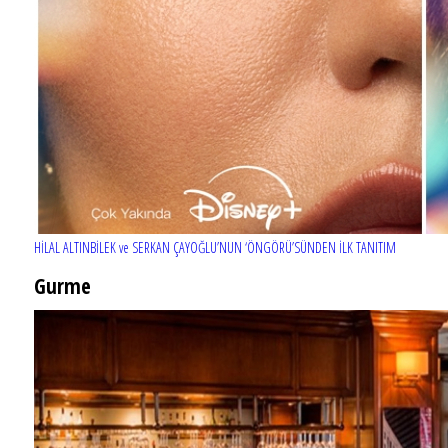
HİLAL ALTINBİLEK ve SERKAN ÇAYOĞLU’NUN ‘ÖNGÖRÜ’SÜNDEN İLK TANITIM
Gurme
EĞLENCE HAYATINA YENİ SOLUK: Gabbro Dream Theatre