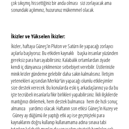
çok sıkışmış hissettiğiniz bir anda olması sizi zorlayacak ama
sonundaki açılımınız, huzurunuz mükemmel olacak.
İkizler ve Yükselen İkizler:
İkizler, haftaya Güneş’in Pluton ve Satürn ile yapacağı zorlayıcı
açılarla başlıyoruz. Bu etkiden kaynaklı başka insanlar yüzünden
gereksiz para harcayabilirsiniz. Kalabalık ortamlardan ziyade
kendi iç dünyanıza çekilmenize sebebiyet verebilir. Üstlerinizle
minik krizler gündeme gelebilir daha sakin kalmalısınız. İletişim
yetenekleri açısından Merkür'ün yapacağı olumlu etkileşimler
size destek verecek. Bu konularda eski iş arkadaşlarınız ya da bu
işte tecrübeli insanlarla fikir birlikleri yapabilirsiniz. İkili ilişkilerde
mantığınızı dinlemek, hem destek bulmanıza hem de hızlı sonuç
almanıza yardımcı olacak. Haftanın son etkisi Güneş’in Kuzey ve
Güney ay düğümü ile yaptığı etki açı ise geçmişteki para
kaynaklarını doğru kullanıp kullanamama adına sınava tabi
tutarken kalabalık gruplar da yapacağını stratejik hamleler çok