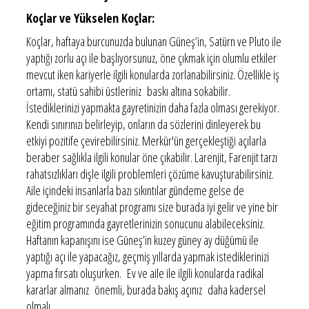
Koçlar ve Yükselen Koçlar:
Koçlar, haftaya burcunuzda bulunan Güneş’in, Satürn ve Pluto ile
yaptığı zorlu açı ile başlıyorsunuz, öne çıkmak için olumlu etkiler
mevcut iken kariyerle ilgili konularda zorlanabilirsiniz. Özellikle iş
ortamı, statü sahibi üstleriniz baskı altına sokabilir.
İstediklerinizi yapmakta gayretinizin daha fazla olması gerekiyor.
Kendi sınırınızı belirleyip, onların da sözlerini dinleyerek bu
etkiyi pozitife çevirebilirsiniz. Merkür'ün gerçekleştiği açılarla
beraber sağlıkla ilgili konular öne çıkabilir. Larenjit, Farenjit tarzı
rahatsızlıkları dişle ilgili problemleri çözüme kavuşturabilirsiniz.
Aile içindeki insanlarla bazı sıkıntılar gündeme gelse de
gideceğiniz bir seyahat programı size burada iyi gelir ve yine bir
eğitim programında gayretlerinizin sonucunu alabileceksiniz.
Haftanın kapanışını ise Güneş’in kuzey güney ay düğümü ile
yaptığı açı ile yapacağız, geçmiş yıllarda yapmak istediklerinizi
yapma fırsatı oluşurken. Ev ve aile ile ilgili konularda radikal
kararlar almanız önemli, burada bakış açınız daha kadersel
olmalı.