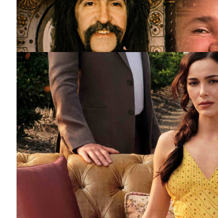
Barış Manço'nun mirasçıları mahkemede!