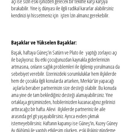
açı ise sizin eski işinizden gelecek bir teklifle karşı karşıya
bırakabilir. Yine iş dünyası ile ilgili radikal kararlar alabilirsiniz
kendinizi iyi hissetmeniz için işten İzin almanız gerekebilir.
Başaklar ve Yükselen Başaklar:
Başak, haftaya Güneş’in Satürn ve Pluto ile yaptığı zorlayıcı açı
ile başlıyoruz. Bu etki çocuğunuzdan kaynakla giderlerinizin
artmasına, onların sağlık problemleri ile ilgilenip yorulmanıza da
sebebiyet verebilir. Üzerinizdeki sorumluluklar hem ilişkilerde
hem de çocukla ilgili konularda artarken, Merkür’ün yapacağı
açılarla beraber partnerinizin size desteği olabilir. Bu konuda
ama yine de tam beklediğiniz desteği alamayabilirsiniz. Yine
ortaklaşa girişiminizden, hobilerinizden kazanacağınız gelirinizi
arttıracağız bir hafta. Ailevi ilişkilerde partneriniz ile aile
arasında gel git yaşayabilirsiniz. Ayrıca evden çıkmak
istemeyebilirsiniz. Haftanın kapanışı ise Güneş'in, Kuzey Güney
Ay düğümü ile yaptığı etkileşim olurken, eski ilişkiniz gündeme