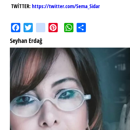
TWİTTER:
https://twitter.com/Sema_Sidar
Facebook
Twitter
instagram
Pinterest
WhatsApp
Share
Seyhan Erdağ
SEYHAN ERDAĞ YAZDI: Peki Mehmet Ali Erbil bu evliliği neden yaptı?