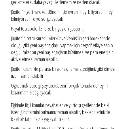
gecikmelere, daha yavaş ilerlememize neden olacak.
Jüpiter’in geri hareket döneminde evren "neyi biliyorsun, neyi
bilmiyorsun" diye sorgulayacak.
Hayat tecrübelerle bize bir şeyleri gösterir.
Jüpiter’in retro süreci, Merkür ve Venüs’ün geri hareketinde
olduğu gibi yeni başlangıçları yapmak için negatif etkiye sahip
değil, fakat bu yeni başlangıçların büyümesi ve para enerjisini
aktive etmesi zaman alabilir.
Jüpiter kesinlikle parasız bırakmaz, ama istediğimiz gibi olması
uzun zaman alabilir.
Öğretmek istediği şey tecrübedir, birçok konuda deneyim
kazanmamızı sağlayacak.
Eğitimle ilgili konular seyahatler ve yurtdışı gezilerinde belki
istediğiniz tatmini bulmamız zaman alabilir, beklentilerinizde
içsel bir tatminsizlik yaşayabilirsiniz.
Jüpiter retrosu 11 Ağustos 2019'a kadar sürecek bu dönemde