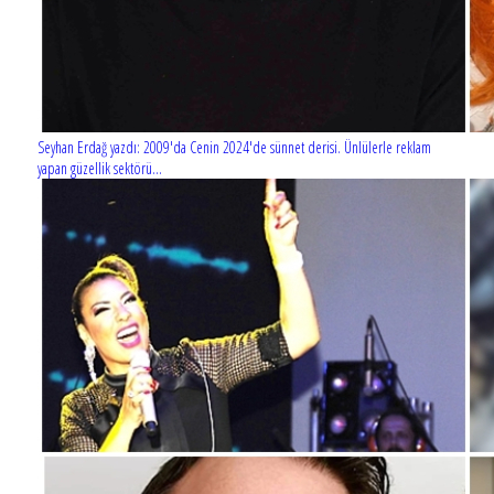
Seyhan Erdağ yazdı: 2009'da Cenin 2024'de sünnet derisi. Ünlülerle reklam
yapan güzellik sektörü...