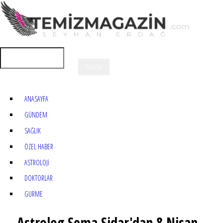
ANASAYFA
GÜNDEM
SAĞLIK
ÖZEL HABER
ASTROLOJİ
DOKTORLAR
GURME
Astrolog Sema Sidar'dan 8 Nisan