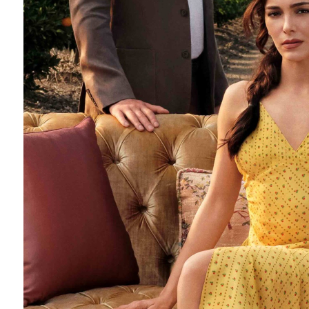
Barış Manço'nun mirasçıları mahkemede!