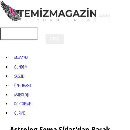
ANASAYFA
GÜNDEM
SAĞLIK
ÖZEL HABER
ASTROLOJİ
DOKTORLAR
GURME
Astrolog Sema Sidar'dan Başak