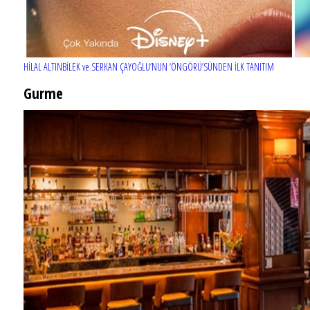
HİLAL ALTINBİLEK ve SERKAN ÇAYOĞLU’NUN ‘ÖNGÖRÜ’SÜNDEN İLK TANITIM
Gurme
EĞLENCE HAYATINA YENİ SOLUK: Gabbro Dream Theatre