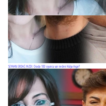
SEYHAN ERDAĞ YAZDI: Orada 100 oyuncu var neden Hülya Avşar?