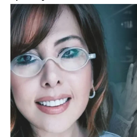
SEYHAN ERDAĞ YAZDI: Peki Mehmet Ali Erbil bu evliliği neden yaptı?