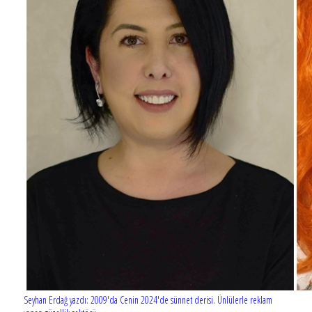
Seyhan Erdağ yazdı: 2009'da Cenin 2024'de sünnet derisi. Ünlülerle reklam