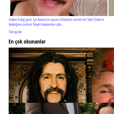
Seyhan Erdağ yazdı: Işın Karaca'nın saçının dökülmesi önemli mi? Ufuk Özkan'ın
hastalığının nedeni! Tanyeli hastaneden çıktı...
Tüm yazılar
En çok okunanlar