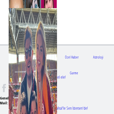
Gündem
Sağlık
Özel Haber
Astroloji
Doktorlar
Gurme
Bir dizi aşkı daha gerçek oldu: Sette el ele!
Genel Yayın Yönetmeni:
Seyhan Erdağ
Mail:
t
emizmagazin@gmail.com
Erol Köse'nin mektupları ilk kez Nur Viral'le Sen İstersen'de!