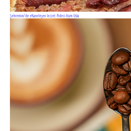
Şehremini'de efsaneleşen lezzet: Pideci Asım Usta