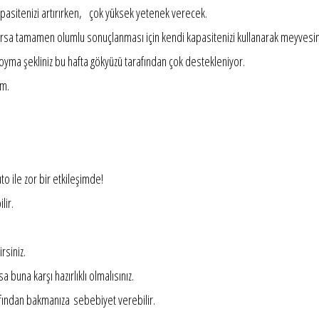
asitenizi artırırken, çok yüksek yetenek verecek.
e varsa tamamen olumlu sonuçlanması için kendi kapasitenizi kullanarak meyvesin
 koyma şekliniz bu hafta gökyüzü tarafından çok destekleniyor.
im.
o ile zor bir etkileşimde!
lir.
rsiniz.
na karşı hazırlıklı olmalısınız.
fından bakmanıza sebebiyet verebilir.