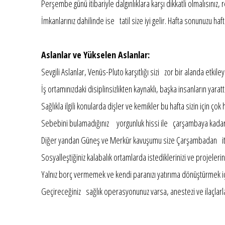
Perşembe günü itibariyle dalgınlıklara karşı dikkatli olmalısınız, 
İmkanlarınız dahilinde ise tatil size iyi gelir. Hafta sonunuzu h
Aslanlar ve Yükselen Aslanlar:
Sevgili Aslanlar, Venüs-Pluto karşıtlığı sizi zor bir alanda etkile
İş ortamınızdaki disiplinsizlikten kaynaklı, başka insanların yara
Sağlıkla ilgili konularda dişler ve kemikler bu hafta sizin için çok
Sebebini bulamadığınız yorgunluk hissi ile çarşambaya kadar 
Diğer yandan Güneş ve Merkür kavuşumu size Çarşambadan itibar
Sosyalleştiğiniz kalabalık ortamlarda istediklerinizi ve projeler
Yalnız borç vermemek ve kendi paranızı yatırıma dönüştürmek içi
Geçireceğiniz sağlık operasyonunuz varsa, anestezi ve ilaçlarla il