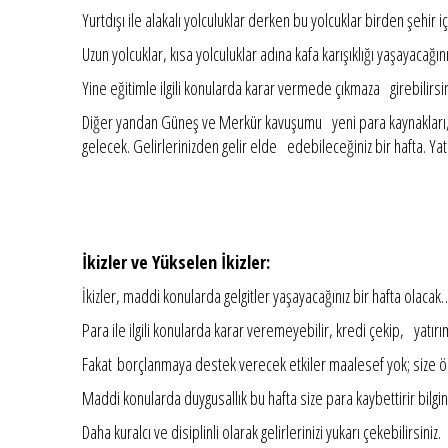
Yurtdışı ile alakalı yolculuklar derken bu yolcuklar birden şehir i
Uzun yolcuklar, kısa yolculuklar adına kafa karışıklığı yaşayacağını
Yine eğitimle ilgili konularda karar vermede çıkmaza girebilirs
Diğer yandan Güneş ve Merkür kavuşumu yeni para kaynakları, fina
gelecek. Gelirlerinizden gelir elde edebileceğiniz bir hafta. Yat
İkizler ve Yükselen İkizler:
İkizler, maddi konularda gelgitler yaşayacağınız bir hafta olacak
Para ile ilgili konularda karar veremeyebilir, kredi çekip, yatırı
Fakat borçlanmaya destek verecek etkiler maalesef yok; size öne
Maddi konularda duygusallık bu hafta size para kaybettirir bilgin
Daha kuralcı ve disiplinli olarak gelirlerinizi yukarı çekebilirsiniz