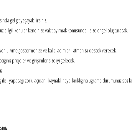
nda gel git yaşayabilirsiniz.
la ilgili konular kendinize vakit ayırmak konusunda size engel oluşturacak.
önlü ivme göstermenize ve kalıcı adımlar atmanıza destek verecek.
tığınız projeler ve girişimler size iyi gelecek.
z.
eş ile yapacağı zorlu açıdan kaynaklı hayal kırıklığına uğrama durumunuz sö
iniz.