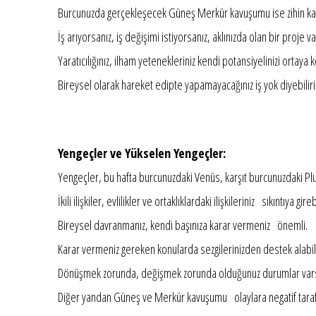
Burcunuzda gerçekleşecek Güneş Merkür kavuşumu ise zihin kap
İş arıyorsanız, iş değişimi istiyorsanız, aklınızda olan bir proj
Yaratıcılığınız, ilham yetenekleriniz kendi potansiyelinizi ortaya
Bireysel olarak hareket edipte yapamayacağınız iş yok diyebilir
Yengeçler ve Yükselen Yengeçler:
Yengeçler, bu hafta burcunuzdaki Venüs, karşıt burcunuzdaki Plut
İkili ilişkiler, evlilikler ve ortaklıklardaki ilişkileriniz sıkıntıya girebi
Bireysel davranmanız, kendi başınıza karar vermeniz önemli.
Karar vermeniz gereken konularda sezgilerinizden destek alabili
Dönüşmek zorunda, değişmek zorunda olduğunuz durumlar varsa bu
Diğer yandan Güneş ve Merkür kavuşumu olaylara negatif tara