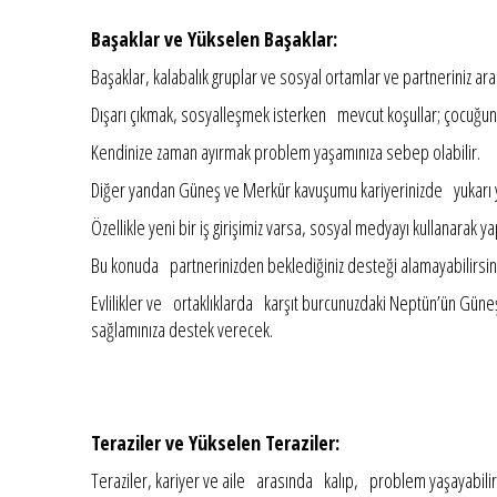
Başaklar ve Yükselen Başaklar:
Başaklar, kalabalık gruplar ve sosyal ortamlar ve partneriniz arası
Dışarı çıkmak, sosyalleşmek isterken mevcut koşullar; çocuğunuz
Kendinize zaman ayırmak problem yaşamınıza sebep olabilir.
Diğer yandan Güneş ve Merkür kavuşumu kariyerinizde yukarı y
Özellikle yeni bir iş girişimiz varsa, sosyal medyayı kullanarak yap
Bu konuda partnerinizden beklediğiniz desteği alamayabilirsini
Evlilikler ve ortaklıklarda karşıt burcunuzdaki Neptün’ün Gün
sağlamınıza destek verecek.
Teraziler ve Yükselen Teraziler:
Teraziler, kariyer ve aile arasında kalıp, problem yaşayabilirs