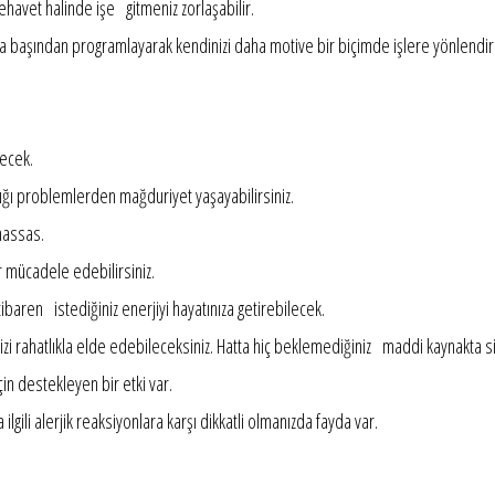
rehavet halinde işe gitmeniz zorlaşabilir.
afta başından programlayarak kendinizi daha motive bir biçimde işlere yönlendire
yecek.
ttığı problemlerden mağduriyet yaşayabilirsiniz.
 hassas.
mücadele edebilirsiniz.
en istediğiniz enerjiyi hayatınıza getirebilecek.
inizi rahatlıkla elde edebileceksiniz. Hatta hiç beklemediğiniz maddi kaynakta si
n destekleyen bir etki var.
gili alerjik reaksiyonlara karşı dikkatli olmanızda fayda var.