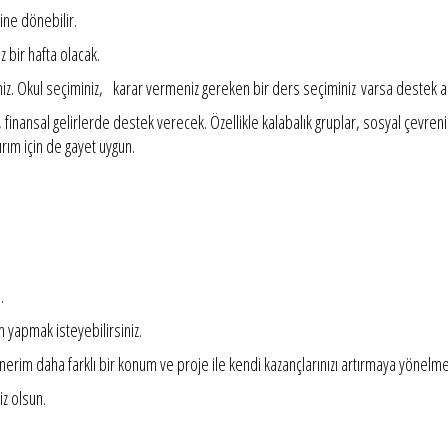
çine dönebilir.
z bir hafta olacak.
iniz. Okul seçiminiz, karar vermeniz gereken bir ders seçiminiz varsa destek a
nsal gelirlerde destek verecek. Özellikle kalabalık gruplar, sosyal çevrenizde 
ırım için de gayet uygun.
…
m yapmak isteyebilirsiniz.
rim daha farklı bir konum ve proje ile kendi kazançlarınızı artırmaya yönelmel
iz olsun.
.