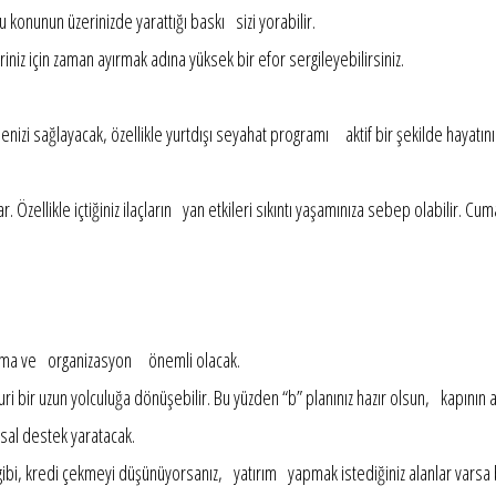
 konunun üzerinizde yarattığı baskı sizi yorabilir.
iz için zaman ayırmak adına yüksek bir efor sergileyebilirsiniz.
i sağlayacak, özellikle yurtdışı seyahat programı aktif bir şekilde hayatınız
.
. Özellikle içtiğiniz ilaçların yan etkileri sıkıntı yaşamınıza sebep olabilir. Cum
lama ve organizasyon önemli olacak.
uri bir uzun yolculuğa dönüşebilir. Bu yüzden “b” planınız hazır olsun, kapının 
sal destek yaratacak.
iz gibi, kredi çekmeyi düşünüyorsanız, yatırım yapmak istediğiniz alanlar vars