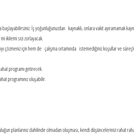
la başlayabilirsiniz. İş yoğunluğunuzdan kaynaklı, onlara vakit ayıramamak kayn
mi ikilemi sizi zorlayacak.
ıyı çözmeniz için hem de çalışma ortamında istemediğiniz koşullar ve süreçler i
eyahat programı getirecek.
hat programınız oluşabilir.
olculuğun planlarınız dahilinde olmadan oluşması, kendi düşüncelerinizi rahat 