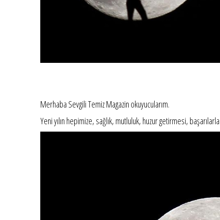
Merhaba Sevgili Temiz Magazin okuyucularım.
Yeni yılın hepimize, sağlık, mutluluk, huzur getirmesi, başarılarla