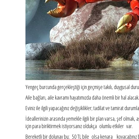
Yengeç burcunda gerçekleştiği için geçmişe takılı, duygusal duru
Aile bağları, aile kavramı hayatımızda daha önemli bir hal alacak
Eviniz ile ilgili yapacağınız değişiklikler; tadilat ve tamirat durumlar
İdeallerinizin arasında yemekle ilgili bir plan varsa, şef olmak, a
için para biriktirmek istiyorsanız oldukça olumlu etkiler var.
Bereketli bir dolunay bu; 50 TL bile olsa kenara koyacağınız b