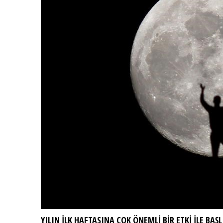
YILIN İLK HAFTASINA ÇOK ÖNEMLİ BİR ETKİ İLE BAŞ