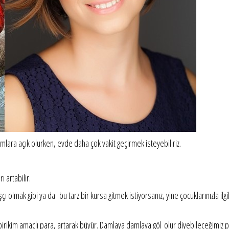
mlara açık olurken, evde daha çok vakit geçirmek isteyebiliriz.
.
ı artabilir.
şçı olmak gibi ya da bu tarz bir kursa gitmek istiyorsanız, yine çocuklarınızla ilg
irikim amaçlı para, artarak büyür. Damlaya damlaya göl olur diyebileceğimiz p