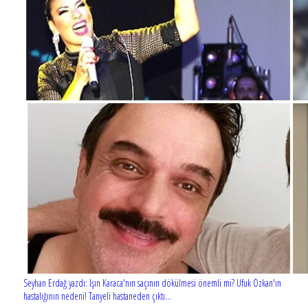
Seyhan Erdağ yazdı: Işın Karaca'nın saçının dökülmesi önemli mi? Ufuk Özkan'ın
hastalığının nedeni! Tanyeli hastaneden çıktı...