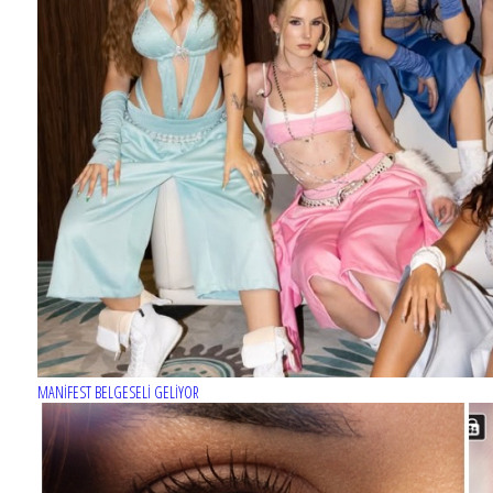
MERCAN KÖŞK dizisinin afişi hazır
MANİFEST BELGESELİ GELİYOR