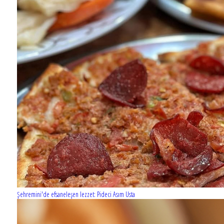
Şehremini'de efsaneleşen lezzet: Pideci Asım Usta