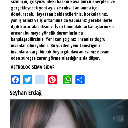
sizin için, gökyüzündeki baskın kova burcu enerjileri ve
gerçekleşecek yeni ay size ruhsal anlamda içe
döndürecek. Hayattan beklentileriniz, korkularınız,
yanlışlarınız ve iş ortamınız da yapmanız gerekenlerle
ilgili karar alacaksınız. İş ortamındaki arkadaşlarınızın
arasını bulmaya yönelik durumlarla da
karşılaşabilirsiniz. Yeni tanıştığınız insanlar doğru
insanlar olmayabilir. Bu yüzden yeni tanıştığınız
insanlara karşı bir tık önyargılı davranırsanız devam
eden süreçte zarar görme olasılığınız da düşer.
ASTROLOG SEMA SİDAR
Facebook
Twitter
instagram
Pinterest
WhatsApp
Share
Seyhan Erdağ
SEYHAN ERDAĞ YAZDI: Peki Mehmet Ali Erbil bu evliliği neden yaptı?