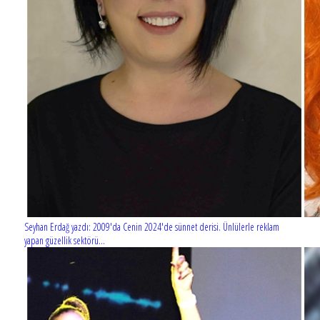
Seyhan Erdağ yazdı: 2009'da Cenin 2024'de sünnet derisi. Ünlülerle reklam
yapan güzellik sektörü...