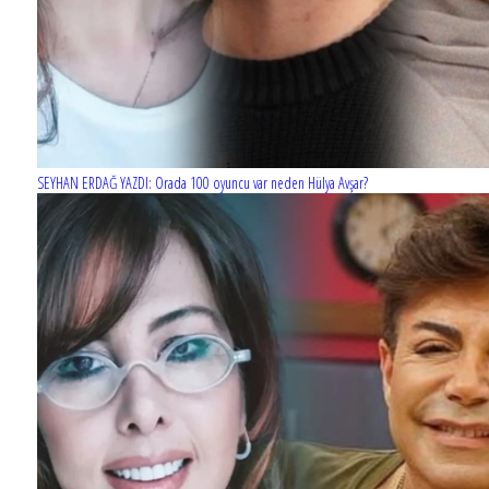
SEYHAN ERDAĞ YAZDI: Orada 100 oyuncu var neden Hülya Avşar?