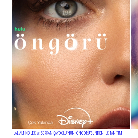
HİLAL ALTINBİLEK ve SERKAN ÇAYOĞLU’NUN ‘ÖNGÖRÜ’SÜNDEN İLK TANITIM