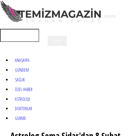
ANASAYFA
GÜNDEM
SAĞLIK
ÖZEL HABER
ASTROLOJİ
DOKTORLAR
GURME
Astrolog Sema Sidar'dan 8 Şubat