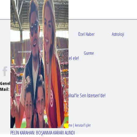
Gündem
Sağlık
Özel Haber
Astroloji
Doktorlar
Gurme
Bir dizi aşkı daha gerçek oldu: Sette el ele!
Genel Yayın Yönetmeni:
Seyhan Erdağ
Mail:
t
emizmagazin@gmail.com
Erol Köse'nin mektupları ilk kez Nur Viral'le Sen İstersen'de!
Tasarım & Geliştirme | kerataif işler
PELİN KARAHAN: BOŞANMA KARARI ALINDI