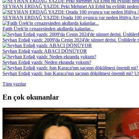
SEYHAN ERDAĞ YAZDI: Peki Mehmet Ali Erbil bu evliliği neden 
SEYHAN ERDAĞ YAZDI: Orada 100 oyuncu var neden Hülya Avş
Fatih Ürek'in cenazesinden akıllarda kalanlar...
Seyhan Erdağ yazdı: 2009'da Cenin 2024'de sünnet derisi. Ünlülerle r
Seyhan Erdağ yazdı: ABACI DÖNÜYOR
Seyhan Erdağ yazdı: Neden ekranda yokum?
Seyhan Erdağ yazdı: Işın Karaca'nın saçının dökülmesi önemli mi? Ufu
Tüm yazılar
En çok okunanlar