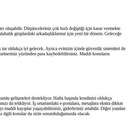
emler oluşabilir. Düşünceleriniz çok hızlı değiştiği için karar vermekte
alabalık gruplardaki arkadaşlıklarınız için yeni bir dönem. Geleceğe
 ise oldukça iyi gelecek. Ayrıca evinizin içinde güvenlik sistemleri ile
, partneriniz yüzünden para kaybedebilirsiniz. Maddi konuların
olumlu gelişmeleri destekliyor. Hafta başında kendinizi oldukça
nızı da tetikliyor. İş ortamındaki e-postalara, mesajlara ekstra dikkat
yı maddi kayıplar yaşayabilirsiniz, giderleriniz artabilir. Diğer yandan
a ilgili konular da sizin sorumluluğunuzda olacak.