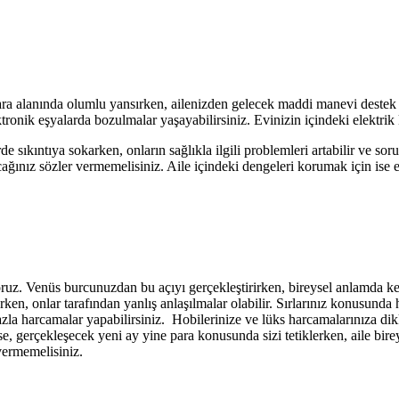
ara alanında olumlu yansırken, ailenizden gelecek maddi manevi destek de
ronik eşyalarda bozulmalar yaşayabilirsiniz. Evinizin içindeki elektrik
lerde sıkıntıya sokarken, onların sağlıkla ilgili problemleri artabilir ve
ınız sözler vermemelisiniz. Aile içindeki dengeleri korumak için ise en
ruz. Venüs burcunuzdan bu açıyı gerçekleştirirken, bireysel anlamda ken
rlarken, onlar tarafından yanlış anlaşılmalar olabilir. Sırlarınız konusund
zla harcamalar yapabilirsiniz. Hobilerinize ve lüks harcamalarınıza dikk
 gerçekleşecek yeni ay yine para konusunda sizi tetiklerken, aile bireyl
vermemelisiniz.