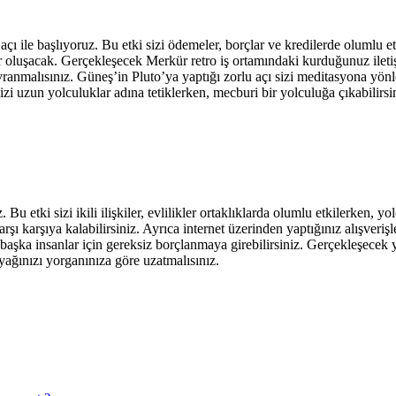
ı ile başlıyoruz. Bu etki sizi ödemeler, borçlar ve kredilerde olumlu etki
oluşacak. Gerçekleşecek Merkür retro iş ortamındaki kurduğunuz iletişi
vranmalısınız. Güneş’in Pluto’ya yaptığı zorlu açı sizi meditasyona yönle
izi uzun yolculuklar adına tetiklerken, mecburi bir yolculuğa çıkabilirs
Bu etki sizi ikili ilişkiler, evlilikler ortaklıklarda olumlu etkilerken, y
arşı karşıya kalabilirsiniz. Ayrıca internet üzerinden yaptığınız alışveriş
başka insanlar için gereksiz borçlanmaya girebilirsiniz. Gerçekleşecek ye
ğınızı yorganınıza göre uzatmalısınız.