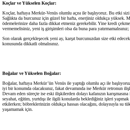
Koçlar ve Yükselen Koçlar:
Koçlar, haftaya Merkür-Venüs olumlu açısı ile başlıyoruz. Bu etki sizi
Sağlıkta da burcunuz için güzel bir hafta, enerjiniz oldukça yüksek. 
ödemelerinize daha fazla dikkat etmeniz gerekebilir. Yine kredi çekme
vermemelisiniz, yeni iş girişimleri olsa da buna para yatırmamalısınız;
Son olarak gerçekleşecek yeni ay, karşıt burcunuzdan size etki edecek. İl
konusunda dikkatli olmalısınız.
Boğalar ve Yükselen Boğalar:
Boğalar, haftaya Merkür’ün Venüs ile yaptığı olumlu açı ile başlıyoruz. 
iyi bir konumda olacaksınız, fakat devamında ise Merkür retronun ilişk
Devam eden süreçte ise eski ilişkilerden dolayı kafanızın karışmasına
seyahat, eğitim, yurtdışı ile ilgili konularda beklediğiniz işleri yapm
etkilerken; böbreklerinizin oldukça hassas olacağını, dolayısıyla su t
yaşamamak için.