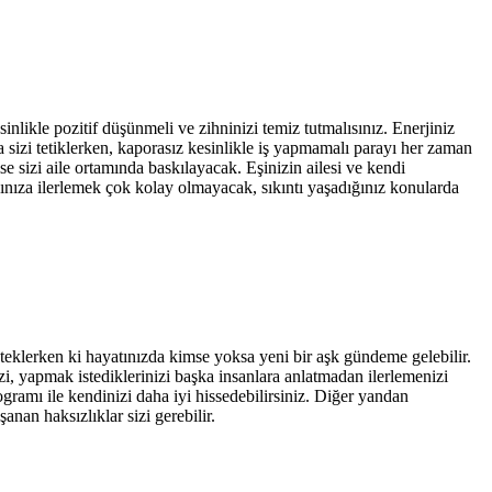
inlikle pozitif düşünmeli ve zihninizi temiz tutmalısınız. Enerjiniz
 sizi tetiklerken, kaporasız kesinlikle iş yapmamalı parayı her zaman
 sizi aile ortamında baskılayacak. Eşinizin ailesi ve kendi
ınıza ilerlemek çok kolay olmayacak, sıkıntı yaşadığınız konularda
steklerken ki hayatınızda kimse yoksa yeni bir aşk gündeme gelebilir.
nizi, yapmak istediklerinizi başka insanlara anlatmadan ilerlemenizi
ogramı ile kendinizi daha iyi hissedebilirsiniz. Diğer yandan
anan haksızlıklar sizi gerebilir.