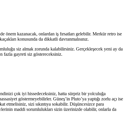
 önem kazanacak, onlardan iş fırsatları gelebilir. Merkür retro ise
 kaçakları konusunda da dikkatli davranmalısınız.
 sorumluluğu siz almak zorunda kalabilirsiniz. Gerçekleşecek yeni ay da
 fazla gayreti siz göstereceksiniz.
dinizi çok iyi hissedeceksiniz, hatta sürpriz bir yolculuğa
a hassasiyet göstermeyebilirler. Güneş’in Pluto’ya yaptığı zorlu açı ise
at etmelisiniz, sizi sıkıntıya sokabilir. Düşüncesizce para
erinin maddi sorumlulukları sizin üzerinizde olabilir, onlarla da