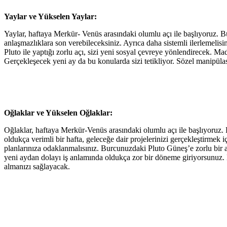
Yaylar ve Yükselen Yaylar:
Yaylar, haftaya Merkür- Venüs arasındaki olumlu açı ile başlıyoruz. Bu 
anlaşmazlıklara son verebileceksiniz. Ayrıca daha sistemli ilerlemelis
Pluto ile yaptığı zorlu açı, sizi yeni sosyal çevreye yönlendirecek. Mad
Gerçekleşecek yeni ay da bu konularda sizi tetikliyor. Sözel manipülasy
Oğlaklar ve Yükselen Oğlaklar:
Oğlaklar, haftaya Merkür-Venüs arasındaki olumlu açı ile başlıyoruz. B
oldukça verimli bir hafta, geleceğe dair projelerinizi gerçekleştirmek 
planlarınıza odaklanmalısınız. Burcunuzdaki Pluto Güneş’e zorlu bir aç
yeni aydan dolayı iş anlamında oldukça zor bir döneme giriyorsunuz. 
almanızı sağlayacak.