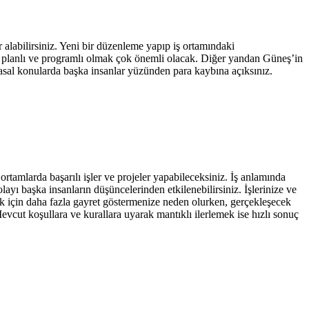
r alabilirsiniz. Yeni bir düzenleme yapıp iş ortamındaki
işte planlı ve programlı olmak çok önemli olacak. Diğer yandan Güneş’in
parasal konularda başka insanlar yüzünden para kaybına açıksınız.
.
rtamlarda başarılı işler ve projeler yapabileceksiniz. İş anlamında
layı başka insanların düşüncelerinden etkilenebilirsiniz. İşlerinize ve
mek için daha fazla gayret göstermenize neden olurken, gerçekleşecek
cut koşullara ve kurallara uyarak mantıklı ilerlemek ise hızlı sonuç