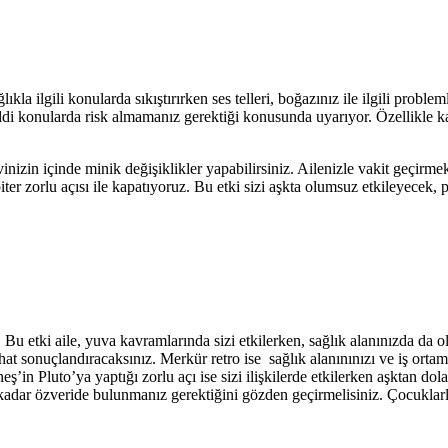
lıkla ilgili konularda sıkıştırırken ses telleri, boğazınız ile ilgili probl
addi konularda risk almamanız gerektiği konusunda uyarıyor. Özellikle k
nizin içinde minik değişiklikler yapabilirsiniz. Ailenizle vakit geçirmek
iter zorlu açısı ile kapatıyoruz. Bu etki sizi aşkta olumsuz etkileyecek
Bu etki aile, yuva kavramlarında sizi etkilerken, sağlık alanınızda da 
ahat sonuçlandıracaksınız. Merkür retro ise sağlık alanınınızı ve iş ortamı
in Pluto’ya yaptığı zorlu açı ise sizi ilişkilerde etkilerken aşktan dola
e kadar özveride bulunmanız gerektiğini gözden geçirmelisiniz. Çocuklarl