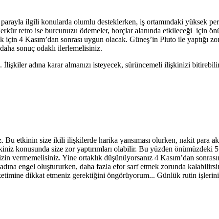
 parayla ilgili konularda olumlu desteklerken, iş ortamındaki yüksek per
Merkür retro ise burcunuzu ödemeler, borçlar alanında etkileceği için ö
k için 4 Kasım’dan sonrası uygun olacak. Güneş’in Pluto ile yaptığı zo
 daha sonuç odaklı ilerlemelisiniz.
işkiler adına karar almanızı isteyecek, sürüncemeli ilişkinizi bitirebilir
Bu etkinin size ikili ilişkilerde harika yansıması olurken, nakit para akı
iniz konusunda size zor yaptırımları olabilir. Bu yüzden önümüzdeki 5 gü
 izin vermemelisiniz. Yine ortaklık düşünüyorsanız 4 Kasım’dan sonrasın
ak adına engel oluştururken, daha fazla efor sarf etmek zorunda kalabili
üketimine dikkat etmeniz gerektiğini öngörüyorum... Günlük rutin işleri