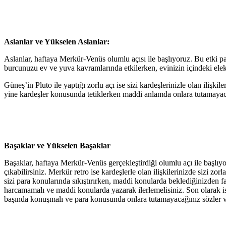
Aslanlar ve Yükselen Aslanlar:
Aslanlar, haftaya Merkür-Venüs olumlu açısı ile başlıyoruz. Bu etki p
burcunuzu ev ve yuva kavramlarında etkilerken, evinizin içindeki elekt
Güneş’in Pluto ile yaptığı zorlu açı ise sizi kardeşlerinizle olan ilişki
yine kardeşler konusunda tetiklerken maddi anlamda onlara tutamayacağ
Başaklar ve Yükselen Başaklar
Başaklar, haftaya Merkür-Venüs gerçekleştirdiği olumlu açı ile başlıyo
çıkabilirsiniz. Merkür retro ise kardeşlerle olan ilişkilerinizde sizi zo
sizi para konularında sıkıştırırken, maddi konularda beklediğinizden fa
harcamamalı ve maddi konularda yazarak ilerlemelisiniz. Son olarak ise,
başında konuşmalı ve para konusunda onlara tutamayacağınız sözler 