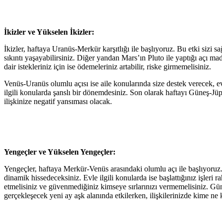
İkizler ve Yükselen İkizler:
İkizler, haftaya Uranüs-Merkür karşıtlığı ile başlıyoruz. Bu etki sizi sağ
sıkıntı yaşayabilirsiniz. Diğer yandan Mars’ın Pluto ile yaptığı açı m
dair istekleriniz için ise ödemeleriniz artabilir, riske girmemelisiniz.
Venüs-Uranüs olumlu açısı ise aile konularında size destek verecek, evi
ilgili konularda şanslı bir dönemdesiniz. Son olarak haftayı Güneş-Jüp
ilişkinize negatif yansıması olacak.
Yengeçler ve Yükselen Yengeçler:
Yengeçler, haftaya Merkür-Venüs arasındaki olumlu açı ile başlıyoruz. 
dinamik hissedeceksiniz. Evle ilgili konularda ise başlattığınız işleri r
etmelisiniz ve güvenmediğiniz kimseye sırlarınızı vermemelisiniz. Güneş’
gerçekleşecek yeni ay aşk alanında etkilerken, ilişkilerinizde kime n