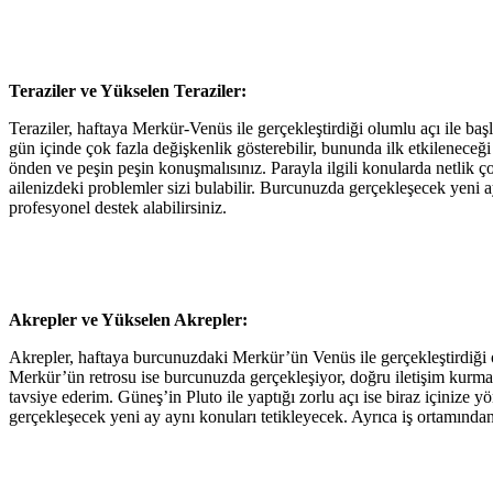
Teraziler ve Yükselen Teraziler:
Teraziler, haftaya Merkür-Venüs ile gerçekleştirdiği olumlu açı ile baş
gün içinde çok fazla değişkenlik gösterebilir, bununda ilk etkilenece
önden ve peşin peşin konuşmalısınız. Parayla ilgili konularda netlik ç
ailenizdeki problemler sizi bulabilir. Burcunuzda gerçekleşecek yeni 
profesyonel destek alabilirsiniz.
Akrepler ve Yükselen Akrepler:
Akrepler, haftaya burcunuzdaki Merkür’ün Venüs ile gerçekleştirdiği o
Merkür’ün retrosu ise burcunuzda gerçekleşiyor, doğru iletişim kurmanız 
tavsiye ederim. Güneş’in Pluto ile yaptığı zorlu açı ise biraz içinize 
gerçekleşecek yeni ay aynı konuları tetikleyecek. Ayrıca iş ortamından uz