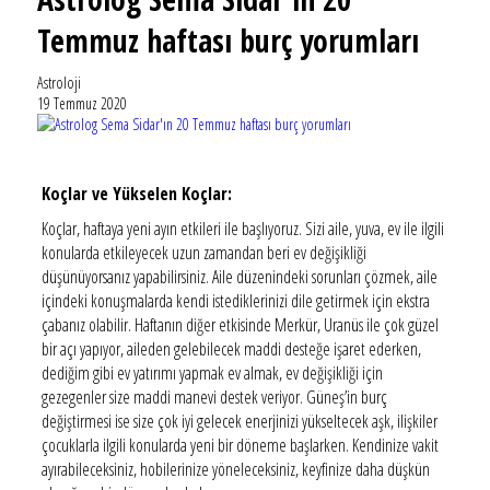
Temmuz haftası burç yorumları
Astroloji
19 Temmuz 2020
Koçlar ve Yükselen Koçlar:
Koçlar, haftaya yeni ayın etkileri ile başlıyoruz. Sizi aile, yuva, ev ile ilgili
konularda etkileyecek uzun zamandan beri ev değişikliği
düşünüyorsanız yapabilirsiniz. Aile düzenindeki sorunları çözmek, aile
içindeki konuşmalarda kendi istediklerinizi dile getirmek için ekstra
çabanız olabilir. Haftanın diğer etkisinde Merkür, Uranüs ile çok güzel
bir açı yapıyor, aileden gelebilecek maddi desteğe işaret ederken,
dediğim gibi ev yatırımı yapmak ev almak, ev değişikliği için
gezegenler size maddi manevi destek veriyor. Güneş’in burç
değiştirmesi ise size çok iyi gelecek enerjinizi yükseltecek aşk, ilişkiler
çocuklarla ilgili konularda yeni bir döneme başlarken. Kendinize vakit
ayırabileceksiniz, hobilerinize yöneleceksiniz, keyfinize daha düşkün