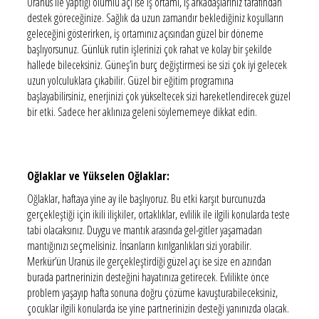
Uranüs ile yaptığı olumlu açı ise iş ortamı, iş arkadaşlarınız tarafından
destek göreceğinize. Sağlık da uzun zamandır beklediğiniz koşulların
geleceğini gösterirken, iş ortamınız açısından güzel bir döneme
başlıyorsunuz. Günlük rutin işlerinizi çok rahat ve kolay bir şekilde
hallede bileceksiniz. Güneş’in burç değiştirmesi ise sizi çok iyi gelecek
uzun yolculuklara çıkabilir. Güzel bir eğitim programına
başlayabilirsiniz, enerjinizi çok yükseltecek sizi hareketlendirecek güzel
bir etki. Sadece her aklınıza geleni söylememeye dikkat edin.
Oğlaklar ve Yükselen Oğlaklar:
Oğlaklar, haftaya yine ay ile başlıyoruz. Bu etki karşıt burcunuzda
gerçekleştiği için ikili ilişkiler, ortaklıklar, evlilik ile ilgili konularda teste
tabi olacaksınız. Duygu ve mantık arasında gel-gitler yaşamadan
mantığınızı seçmelisiniz. İnsanların kırılganlıkları sizi yorabilir.
Merkür’ün Uranüs ile gerçekleştirdiği güzel açı ise size en azından
burada partnerinizin desteğini hayatınıza getirecek. Evlilikte önce
problem yaşayıp hafta sonuna doğru çözüme kavuşturabileceksiniz,
çocuklar ilgili konularda ise yine partnerinizin desteği yanınızda olacak.