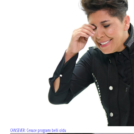
“ÖMÜR USTA”DAN İLK TANITIM YAYINLANDI
CANSEVER: Cenaze programı belli oldu