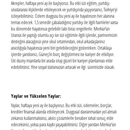
Akrepler, haftaya yeni ay ile başlıyoruz. Bu etki sizi eğitim, yurtdışı
uluslararası ilişkilerde etkileyecek ve yurtdışında yaşıyorsanız, Türkiye’yi
özleyebilirsiniz. Özlem duygusu bu yeni ay ile hayatınızın her alanına
temas edecek. 1,5 senedir çabaladığınız yurtdışı ile ilgili hamleler varsa
bu dönemde hayatınıza gelebilir tabi biraz engellerle. Merkür’ün
Uranüs ile yaptığı olumlu açı ise sizi eğitimle ilgili işlerde, partnerinizin
desteğini alacağınızı yine okul ortamından, okul arkadaşlarınız
aracılığıyla hayatınıza yeni biri gelebileceğini gösterirken. Ortaklaşa
işlerde şanslısınız, Güneş’in burç değiştirmesi ise kariyer de etkiliyor.
Üst düzey insanlarla bir arada olup güzel bir kariyer planlaması elde
edebilirsiniz. Yine sosyal statünüzün artacak ve ilgi üzerinizde olacak.
Yaylar ve Yükselen Yaylar:
Yaylar, haftaya yeni ay ile başlıyoruz. Bu etki sizi, ödemeler, borçlar,
krediler finansal alanda etkileyecek. Duygusal davranmadan yol almalı
zekanızı kullanmalısınız, akılcı çözümlerle beraber rahat sonuç elde
edeceksiniz, yoksa para kaybı yaşayabilirsiniz. Diğer yandan Merkür’ün