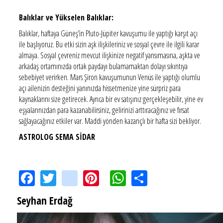
Balıklar ve Yükselen Balıklar:
Balıklar, haftaya Güneş’in Pluto-Jüpiter kavuşumu ile yaptığı karşıt açı
ile başlıyoruz. Bu etki sizin aşk ilişkileriniz ve sosyal çevre ile ilgili karar
almaya. Sosyal çevreniz mevcut ilişkinize negatif yansımasına, aşkta ve
arkadaş ortamınızda ortak paydayı bulamamaktan dolayı sıkıntıya
sebebiyet verirken. Mars Şiron kavuşumunun Venüs ile yaptığı olumlu
açı ailenizin desteğini yanınızda hissetmenize yine sürpriz para
kaynaklarını size getirecek. Ayrıca bir ev satışınız gerçekleşebilir, yine ev
eşyalarınızdan para kazanabilirsiniz, gelirinizi arttıracağınız ve fırsat
sağlayacağınız etkiler var. Maddi yönden kazançlı bir hafta sizi bekliyor.
ASTROLOG SEMA SİDAR
Facebook
Twitter
instagram
Pinterest
WhatsApp
Share
Seyhan Erdağ
SEYHAN ERDAĞ YAZDI: Peki Mehmet Ali Erbil bu evliliği neden yaptı?