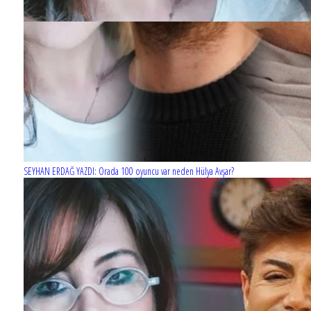
SEYHAN ERDAĞ YAZDI: Orada 100 oyuncu var neden Hülya Avşar?