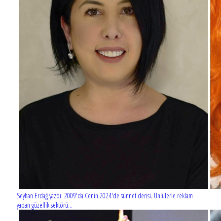
Seyhan Erdağ yazdı: 2009'da Cenin 2024'de sünnet derisi. Ünlülerle reklam
yapan güzellik sektörü...