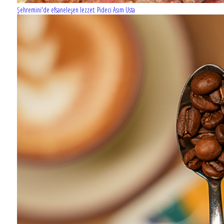
Şehremini'de efsaneleşen lezzet: Pideci Asım Usta