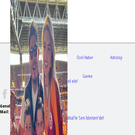
Gündem
Sağlık
Özel Haber
Astroloji
Doktorlar
Gurme
Bir dizi aşkı daha gerçek oldu: Sette el ele!
Genel Yayın Yönetmeni:
Seyhan Erdağ
Mail:
t
emizmagazin@gmail.com
Erol Köse'nin mektupları ilk kez Nur Viral'le Sen İstersen'de!