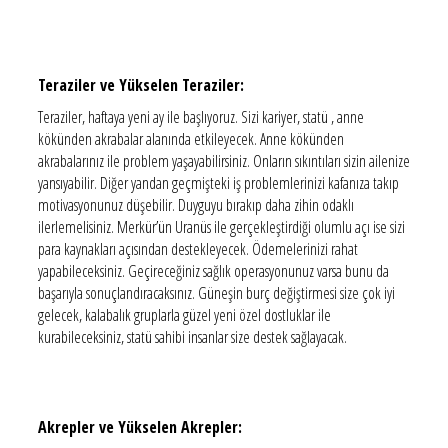
Teraziler ve Yükselen Teraziler:
Teraziler, haftaya yeni ay ile başlıyoruz. Sizi kariyer, statü , anne
kökünden akrabalar alanında etkileyecek. Anne kökünden
akrabalarınız ile problem yaşayabilirsiniz. Onların sıkıntıları sizin ailenize
yansıyabilir. Diğer yandan geçmişteki iş problemlerinizi kafanıza takıp
motivasyonunuz düşebilir. Duyguyu bırakıp daha zihin odaklı
ilerlemelisiniz. Merkür’ün Uranüs ile gerçekleştirdiği olumlu açı ise sizi
para kaynakları açısından destekleyecek. Ödemelerinizi rahat
yapabileceksiniz. Geçireceğiniz sağlık operasyonunuz varsa bunu da
başarıyla sonuçlandıracaksınız. Güneşin burç değiştirmesi size çok iyi
gelecek, kalabalık gruplarla güzel yeni özel dostluklar ile
kurabileceksiniz, statü sahibi insanlar size destek sağlayacak.
Akrepler ve Yükselen Akrepler: