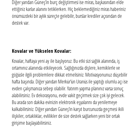
Diğer yandan Güneş’in burç değiştirmesi ise miras, başkasından elde
ettiğiniz karlar alanını tetiklerken. Hiç beklemediğiniz miras haberiniz
önümüzdeki bir aylık süreçte gelebilir, burslar krediler açısından de
destek var.
Kovalar ve Yükselen Kovalar:
Kovalar, haftaya yeni ay ile başlıyoruz. Bu etki sizi sağlık alanında, iş
ortamınız alanında etkileyecek. Sağlığınızda dişlere, kemiklerle ve
göğüsle ilgili problemlere dikkat etmelisiniz. Motivasyonunuz düşebilir
hafta başında. Diğer yandan Merkür’ün Uranüs ile yaptığı olumlu açı ise
evden çalışmanıza sebep olabilir. Yatırım yapma planınız varsa sonuç
alabilirsiniz. Ev dekorasyonu, evde vakit geçirmek size çok iyi gelecek.
Bu arada son dakika evinizin elektronik eşyalarını da yenilemeye
kalkabilirsiniz. Diğer yandan Güneş’in karşıt burcunuzda geçmesi ikili
ilişkiler, ortaklıklar, evlilikler de size destek sağlarken yeni bir ortak
girişime başlayabilirsiniz.