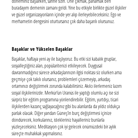
döneminiz başlarken, sahne sizin. Öne çıkmak, parlamak ben
buradayım demenin zamanı geldi. Yine bu etkiyle birlikte güzel ilişkiler
ve güzel organizasyonların içinde yer alıp ilerleyebileceksiniz. Ego ve
merhametin dengesini oturtursanız çok daha başarılı olursunuz.
Başaklar ve Yükselen Başaklar
Başaklar, haftaya yeni ay ile başlıyoruz. Bu etki sizi kabalık gruplar,
sosyalleştiğiniz alan, popülaritenizi etkileyecek. Duygusal
davranmadığınız sürece arkadaşlarınızın ilgisi noktası siz olurken ama
geçmişe çok takılı olursanız, problemleri çözemeyip, arkadaş
ortamınızı değiştirmek zorunda kalabilirsiniz. Akılcı ilerlemeniz lazım
sosyal ilişkilerinizde. Merkür’ün Uranüs ile yaptığı olumlu açı ise sizi
sürpriz bir eğitim programına yönlendirebilir. Eğitim, yurtdışı, ticari
ilişkilerden kazanç sağlayacağınız gibi bu alanlarda da yıldız oldukça
parlak olacak. Diğer yandan Güneş’in burç değiştirmesi içinize
döndürecek, korkularınız, istekleriniz hayalleriniz bunlarla
yüzleşeceksiniz. Meditasyon çok iyi gelecek önümüzdeki bir aylık
süreçte muhakkak yapmalısınız.