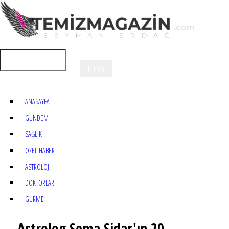
ANASAYFA
GÜNDEM
SAĞLIK
ÖZEL HABER
ASTROLOJİ
DOKTORLAR
GURME
Astrolog Sema Sidar'ın 20