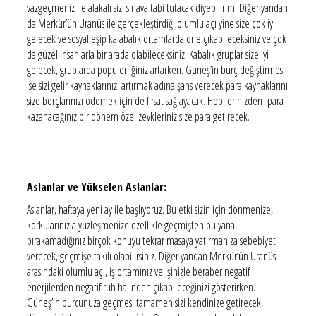
vazgeçmeniz ile alakalı sizi sınava tabi tutacak diyebilirim. Diğer yandan
da Merkür’ün Uranüs ile gerçekleştirdiği olumlu açı yine size çok iyi
gelecek ve sosyalleşip kalabalık ortamlarda öne çıkabileceksiniz ve çok
da güzel insanlarla bir arada olabileceksiniz. Kabalık gruplar size iyi
gelecek, gruplarda popülerliğiniz artarken. Güneş’in burç değiştirmesi
ise sizi gelir kaynaklarınızı artırmak adına şans verecek para kaynaklarını
size borçlarınızı ödemek için de fırsat sağlayacak. Hobilerinizden para
kazanacağınız bir dönem özel zevkleriniz size para getirecek.
Aslanlar ve Yükselen Aslanlar:
Aslanlar, haftaya yeni ay ile başlıyoruz. Bu etki sizin için dönmenize,
korkularınızla yüzleşmenize özellikle geçmişten bu yana
bırakamadığınız birçok konuyu tekrar masaya yatırmanıza sebebiyet
verecek, geçmişe takılı olabilirsiniz. Diğer yandan Merkür’ün Uranüs
arasındaki olumlu açı, iş ortamınız ve işinizle beraber negatif
enerjilerden negatif ruh halinden çıkabileceğinizi gösterirken.
Güneş’in burcunuza geçmesi tamamen sizi kendinize getirecek,