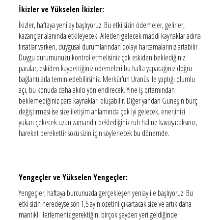
İkizler ve Yükselen İkizler:
İkizler, haftaya yeni ay başlıyoruz. Bu etki sizin ödemeler, gelirler,
kazançlar alanında etkileyecek. Aileden gelecek maddi kaynaklar adına
fırsatlar varken, duygusal durumlarından dolayı harcamalarınız artabilir.
Duygu durumunuzu kontrol etmelisiniz çok eskiden beklediğiniz
paralar, eskiden kaybettiğiniz ödemeleri bu hafta yapacağınız doğru
bağlantılarla temin edebilirsiniz. Merkür’ün Uranüs ile yaptığı olumlu
açı, bu konuda daha akılcı yönlendirecek. Yine iş ortamından
beklemediğiniz para kaynakları oluşabilir. Diğer yandan Güneşin burç
değiştirmesi ise size iletişim anlamında çok iyi gelecek, enerjinizi
yukarı çekecek uzun zamandır beklediğiniz ruh haline kavuşacaksınız,
hareket berekettir sözü sizin için söylenecek bu dönemde.
Yengeçler ve Yükselen Yengeçler:
Yengeçler, haftaya burcunuzda gerçekleşen yeniay ile başlıyoruz. Bu
etki sizin neredeyse son 1,5 ayın özetini çıkartacak size ve artık daha
mantıklı ilerlemeniz gerektiğini birçok şeyden yeri geldiğinde