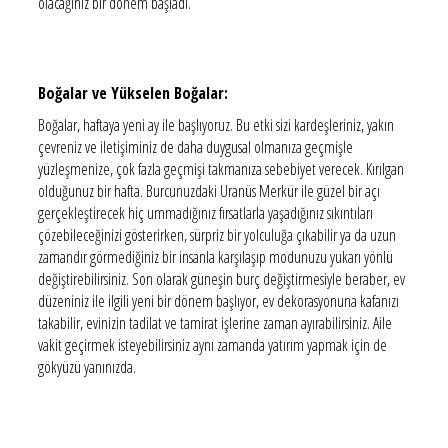
olacağınız bir dönem başladı.
Boğalar ve Yükselen Boğalar:
Boğalar, haftaya yeni ay ile başlıyoruz. Bu etki sizi kardeşleriniz, yakın
çevreniz ve iletişiminiz de daha duygusal olmanıza geçmişle
yüzleşmenize, çok fazla geçmişi takmanıza sebebiyet verecek. Kırılgan
olduğunuz bir hafta. Burcunuzdaki Uranüs Merkür ile güzel bir açı
gerçekleştirecek hiç ummadığınız fırsatlarla yaşadığınız sıkıntıları
çözebileceğinizi gösterirken, sürpriz bir yolculuğa çıkabilir ya da uzun
zamandır görmediğiniz bir insanla karşılaşıp modunuzu yukarı yönlü
değiştirebilirsiniz. Son olarak güneşin burç değiştirmesiyle beraber, ev
düzeniniz ile ilgili yeni bir dönem başlıyor, ev dekorasyonuna kafanızı
takabilir, evinizin tadilat ve tamirat işlerine zaman ayırabilirsiniz. Aile
vakit geçirmek isteyebilirsiniz aynı zamanda yatırım yapmak için de
gökyüzü yanınızda.