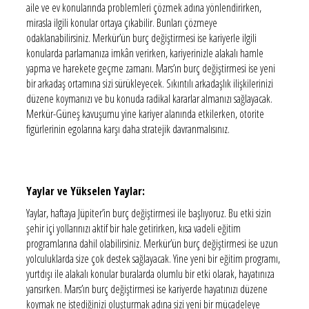
aile ve ev konularında problemleri çözmek adına yönlendirirken,
mirasla ilgili konular ortaya çıkabilir. Bunları çözmeye
odaklanabilirsiniz. Merkür’ün burç değiştirmesi ise kariyerle ilgili
konularda parlamanıza imkân verirken, kariyerinizle alakalı hamle
yapma ve harekete geçme zamanı. Mars’ın burç değiştirmesi ise yeni
bir arkadaş ortamına sizi sürükleyecek. Sıkıntılı arkadaşlık ilişkilerinizi
düzene koymanızı ve bu konuda radikal kararlar almanızı sağlayacak.
Merkür-Güneş kavuşumu yine kariyer alanında etkilerken, otorite
figürlerinin egolarına karşı daha stratejik davranmalısınız.
Yaylar ve Yükselen Yaylar:
Yaylar, haftaya Jüpiter’in burç değiştirmesi ile başlıyoruz. Bu etki sizin
şehir içi yollarınızı aktif bir hale getirirken, kısa vadeli eğitim
programlarına dahil olabilirsiniz. Merkür’ün burç değiştirmesi ise uzun
yolculuklarda size çok destek sağlayacak. Yine yeni bir eğitim programı,
yurtdışı ile alakalı konular buralarda olumlu bir etki olarak, hayatınıza
yansırken. Mars’ın burç değiştirmesi ise kariyerde hayatınızı düzene
koymak ne istediğinizi oluşturmak adına sizi yeni bir mücadeleye