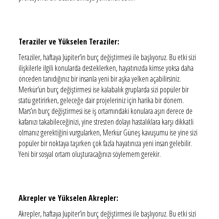
Teraziler ve Yükselen Teraziler:
Teraziler, haftaya Jüpiter’in burç değiştirmesi ile başlıyoruz. Bu etki sizi
ilişkilerle ilgili konularda desteklerken, hayatınızda kimse yoksa daha
önceden tanıdığınız bir insanla yeni bir aşka yelken açabilirsiniz.
Merkür’ün burç değiştirmesi ise kalabalık gruplarda sizi popüler bir
statü getirirken, geleceğe dair projeleriniz için harika bir dönem.
Mars’ın burç değiştirmesi ise iş ortamındaki konulara aşırı derece de
kafanızı takabileceğinizi, yine stresten dolayı hastalıklara karşı dikkatli
olmanız gerektiğini vurgularken, Merkür Güneş kavuşumu ise yine sizi
popüler bir noktaya taşırken çok fazla hayatınıza yeni insan gelebilir.
Yeni bir sosyal ortam oluşturacağınızı söylemem gerekir.
Akrepler ve Yükselen Akrepler:
Akrepler, haftaya Jüpiter’in burç değiştirmesi ile başlıyoruz. Bu etki sizi