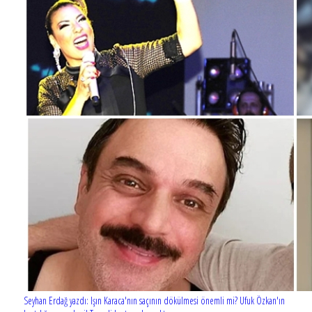
Seyhan Erdağ yazdı: Işın Karaca'nın saçının dökülmesi önemli mi? Ufuk Özkan'ın