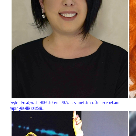
Seyhan Erdağ yazdı: 2009'da Cenin 2024'de sünnet derisi. Ünlülerle reklam
yapan güzellik sektörü...