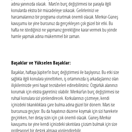
adına yanınızda olacak. Mars’ın burç değiştirmesi ise parayla ilgili
konularda ekstra bir mücadeleye sokacak. Gelirlerinizi ve
harcamalarınızı bir programa oturtmak önemli olacak. Merkür-Güneş
kavuşumu ise yine burcunuz da gerçekleşen çok güzel bir etki. Bu
hafta ne istediğinizi ne yapmanız gerektiğine karar vermek bu yönde
hamle yapmak adına mükemmel bir zaman.
Başaklar ve Yükselen Başaklar:
Başaklar, haftaya Jüpiter’in burç değiştirmesi ile başlıyoruz. Bu etki size
sağlıkla ilgili konulara yöneltirken, iş ortamınızda iş arkadaşlarınız olan
ilişkilerinizde yeni hayat tecrübeleri edinebilirsiniz. Özgürlük alanınızı
korumak için ekstra gayretiniz olabilir. Merkür’ün burç değiştirmesi ise
ruhsal konulara sizi yönlendirecek. Korkularınızı çözmeye, kendi
içinizdeki tıkanıklıklara çare bulma adına güzel bir dönem. Mars ise
burcunuza geçiyor. Bu da hayatınızı düzene koymak için sizi harekete
geçirirken, her detay sizin için çok önemli olacak. Güneş-Merkür
kavuşumu ise yine kendi içinizdeki sıkıntılara çözüm bulmak için size
profesyonel bir destek almaya yönlendirebilir.