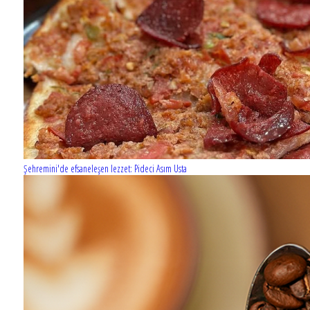
Şehremini'de efsaneleşen lezzet: Pideci Asım Usta