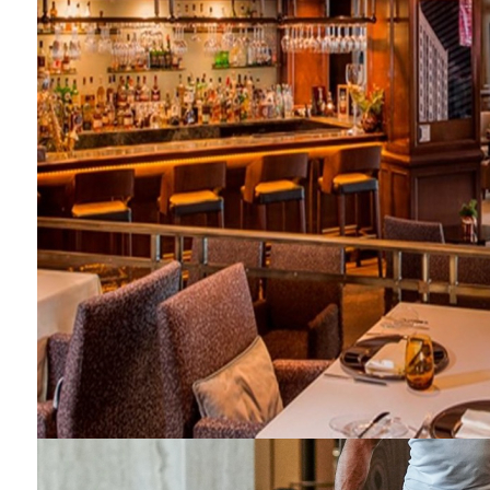
Barış Manço'nun mirasçıları mahkemede!