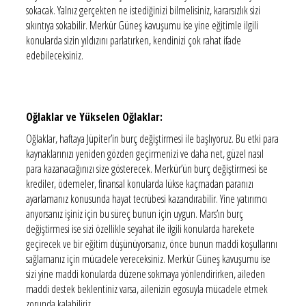
sokacak. Yalnız gerçekten ne istediğinizi bilmelisiniz, kararsızlık sizi
sıkıntıya sokabilir. Merkür Güneş kavuşumu ise yine eğitimle ilgili
konularda sizin yıldızını parlatırken, kendinizi çok rahat ifade
edebileceksiniz.
Oğlaklar ve Yükselen Oğlaklar:
Oğlaklar, haftaya Jüpiter’in burç değiştirmesi ile başlıyoruz. Bu etki para
kaynaklarınızı yeniden gözden geçirmenizi ve daha net, güzel nasıl
para kazanacağınızı size gösterecek. Merkür’ün burç değiştirmesi ise
krediler, ödemeler, finansal konularda lükse kaçmadan paranızı
ayarlamanız konusunda hayat tecrübesi kazandırabilir. Yine yatırımcı
arıyorsanız işiniz için bu süreç bunun için uygun. Mars’ın burç
değiştirmesi ise sizi özellikle seyahat ile ilgili konularda harekete
geçirecek ve bir eğitim düşünüyorsanız, önce bunun maddi koşullarını
sağlamanız için mücadele vereceksiniz. Merkür Güneş kavuşumu ise
sizi yine maddi konularda düzene sokmaya yönlendirirken, aileden
maddi destek beklentiniz varsa, ailenizin egosuyla mücadele etmek
zorunda kalabiliriz.