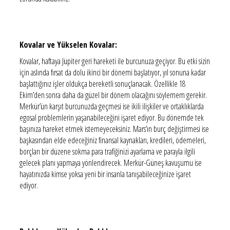
Kovalar ve Yükselen Kovalar:
Kovalar, haftaya Jüpiter geri hareketi ile burcunuza geçiyor. Bu etki sizin
için aslında fırsat da dolu ikinci bir dönemi başlatıyor, yıl sonuna kadar
başlattığınız işler oldukça bereketli sonuçlanacak. Özellikle 18
Ekim’den sonra daha da güzel bir dönem olacağını söylemem gerekir.
Merkür’ün karşıt burcunuzda geçmesi ise ikili ilişkiler ve ortaklıklarda
egosal problemlerin yaşanabileceğini işaret ediyor. Bu dönemde tek
başınıza hareket etmek istemeyeceksiniz. Mars’ın burç değiştirmesi ise
başkasından elde edeceğiniz finansal kaynakları, kredileri, ödemeleri,
borçları bir düzene sokma para trafiğinizi ayarlama ve parayla ilgili
gelecek planı yapmaya yönlendirecek. Merkür-Güneş kavuşumu ise
hayatınızda kimse yoksa yeni bir insanla tanışabileceğinize işaret
ediyor.