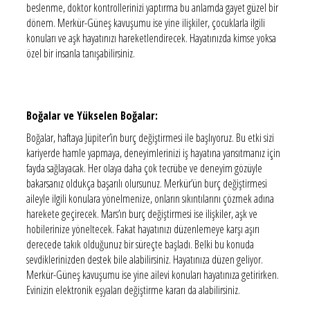
beslenme, doktor kontrollerinizi yaptırma bu anlamda gayet güzel bir
dönem. Merkür-Güneş kavuşumu ise yine ilişkiler, çocuklarla ilgili
konuları ve aşk hayatınızı hareketlendirecek. Hayatınızda kimse yoksa
özel bir insanla tanışabilirsiniz.
Boğalar ve Yükselen Boğalar:
Boğalar, haftaya Jüpiter’in burç değiştirmesi ile başlıyoruz. Bu etki sizi
kariyerde hamle yapmaya, deneyimlerinizi iş hayatına yansıtmanız için
fayda sağlayacak. Her olaya daha çok tecrübe ve deneyim gözüyle
bakarsanız oldukça başarılı olursunuz. Merkür’ün burç değiştirmesi
aileyle ilgili konulara yönelmenize, onların sıkıntılarını çözmek adına
harekete geçirecek. Mars’ın burç değiştirmesi ise ilişkiler, aşk ve
hobilerinize yöneltecek. Fakat hayatınızı düzenlemeye karşı aşırı
derecede takık olduğunuz bir süreçte başladı. Belki bu konuda
sevdiklerinizden destek bile alabilirsiniz. Hayatınıza düzen geliyor.
Merkür-Güneş kavuşumu ise yine ailevi konuları hayatınıza getirirken.
Evinizin elektronik eşyaları değiştirme kararı da alabilirsiniz.