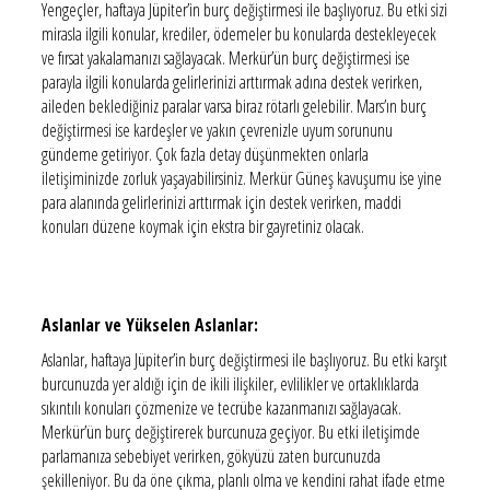
Yengeçler, haftaya Jüpiter’in burç değiştirmesi ile başlıyoruz. Bu etki sizi
mirasla ilgili konular, krediler, ödemeler bu konularda destekleyecek
ve fırsat yakalamanızı sağlayacak. Merkür’ün burç değiştirmesi ise
parayla ilgili konularda gelirlerinizi arttırmak adına destek verirken,
aileden beklediğiniz paralar varsa biraz rötarlı gelebilir. Mars’ın burç
değiştirmesi ise kardeşler ve yakın çevrenizle uyum sorununu
gündeme getiriyor. Çok fazla detay düşünmekten onlarla
iletişiminizde zorluk yaşayabilirsiniz. Merkür Güneş kavuşumu ise yine
para alanında gelirlerinizi arttırmak için destek verirken, maddi
konuları düzene koymak için ekstra bir gayretiniz olacak.
Aslanlar ve Yükselen Aslanlar:
Aslanlar, haftaya Jüpiter’in burç değiştirmesi ile başlıyoruz. Bu etki karşıt
burcunuzda yer aldığı için de ikili ilişkiler, evlilikler ve ortaklıklarda
sıkıntılı konuları çözmenize ve tecrübe kazanmanızı sağlayacak.
Merkür’ün burç değiştirerek burcunuza geçiyor. Bu etki iletişimde
parlamanıza sebebiyet verirken, gökyüzü zaten burcunuzda
şekilleniyor. Bu da öne çıkma, planlı olma ve kendini rahat ifade etme