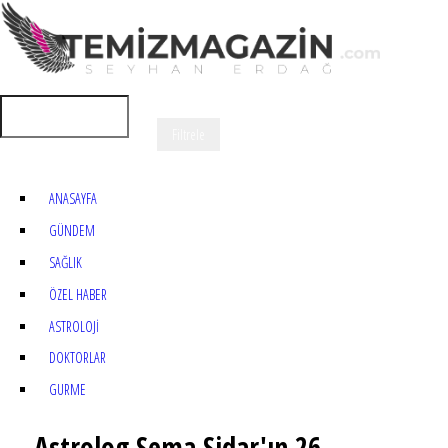
ANASAYFA
GÜNDEM
SAĞLIK
ÖZEL HABER
ASTROLOJİ
DOKTORLAR
GURME
Astrolog Sema Sidar'ın 26