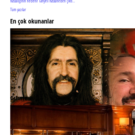
hastalığının nedeni! Tanyeli hastaneden çıktı...
Tüm yazılar
En çok okunanlar
Gurme
EĞLENCE HAYATINA YENİ SOLUK: Gabbro Dream Theatre