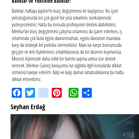
Balıklar ve Yükselen Balıklar:
Balıklar, haftaya Jüpiter’in burç değiştirmesi ile başlıyoruz. Bu içsel
yolculuğunuzda sizi çok güzel bir yola sokarken, korkularınızla
yüzleşeceksiniz. Hatta bu konuda profesyonel destek alabilirsiniz.
Merkür’ün burç değiştirmesi çalışma ortamınız da işaret ederken, iş
ortamında çok fazla egolu davranmamalı, egolu davranan insanlara
karşı da stratejik bir politika izlemelisiniz. Mars ise karşıt burcunuzda
geçiyor ve ikili ilişkilerinizi, ortaklıklarınıza da bir düzene koymanıza.
Mevcut ilişkinizde daha ciddi bir hamle yapma adına size destek
verecek. Merkür-Güneş kavuşumu ise sağlıkla ilgili konularda dikkat
etmenizi tavsiye ederim. Kalp ve kalp damar rahatsızlıklarına bu hafta
dikkat etmelisiniz.
Facebook
Twitter
instagram
Pinterest
WhatsApp
Share
Seyhan Erdağ
SEYHAN ERDAĞ YAZDI: Peki Mehmet Ali Erbil bu evliliği neden yaptı?