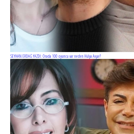
SEYHAN ERDAĞ YAZDI: Orada 100 oyuncu var neden Hülya Avşar?