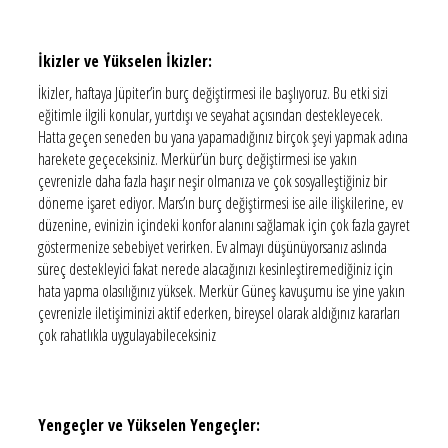
İkizler ve Yükselen İkizler:
İkizler, haftaya Jüpiter’in burç değiştirmesi ile başlıyoruz. Bu etki sizi
eğitimle ilgili konular, yurtdışı ve seyahat açısından destekleyecek.
Hatta geçen seneden bu yana yapamadığınız birçok şeyi yapmak adına
harekete geçeceksiniz. Merkür’ün burç değiştirmesi ise yakın
çevrenizle daha fazla haşır neşir olmanıza ve çok sosyalleştiğiniz bir
döneme işaret ediyor. Mars’ın burç değiştirmesi ise aile ilişkilerine, ev
düzenine, evinizin içindeki konfor alanını sağlamak için çok fazla gayret
göstermenize sebebiyet verirken. Ev almayı düşünüyorsanız aslında
süreç destekleyici fakat nerede alacağınızı kesinleştiremediğiniz için
hata yapma olasılığınız yüksek. Merkür Güneş kavuşumu ise yine yakın
çevrenizle iletişiminizi aktif ederken, bireysel olarak aldığınız kararları
çok rahatlıkla uygulayabileceksiniz
Yengeçler ve Yükselen Yengeçler: