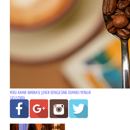
YERLİ KAHVE MARKASI ŞEKER DENGESİNE DUYARLI YENİLİK
GELİŞTİRDİ