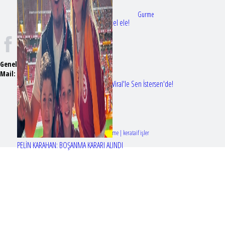
Doktorlar
Gurme
Bir dizi aşkı daha gerçek oldu: Sette el ele!
Genel Yayın Yönetmeni:
Seyhan Erdağ
Mail:
t
emizmagazin@gmail.com
Erol Köse'nin mektupları ilk kez Nur Viral'le Sen İstersen'de!
Tasarım & Geliştirme | kerataif işler
PELİN KARAHAN: BOŞANMA KARARI ALINDI