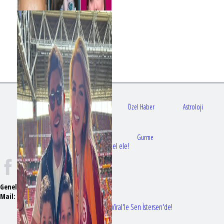
Gündem
Sağlık
Özel Haber
Astroloji
Doktorlar
Gurme
Bir dizi aşkı daha gerçek oldu: Sette el ele!
Genel Yayın Yönetmeni:
Seyhan Erdağ
Mail:
t
emizmagazin@gmail.com
Erol Köse'nin mektupları ilk kez Nur Viral'le Sen İstersen'de!