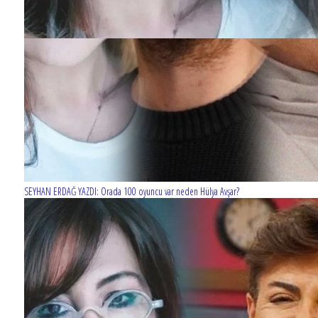
SEYHAN ERDAĞ YAZDI: Orada 100 oyuncu var neden Hülya Avşar?