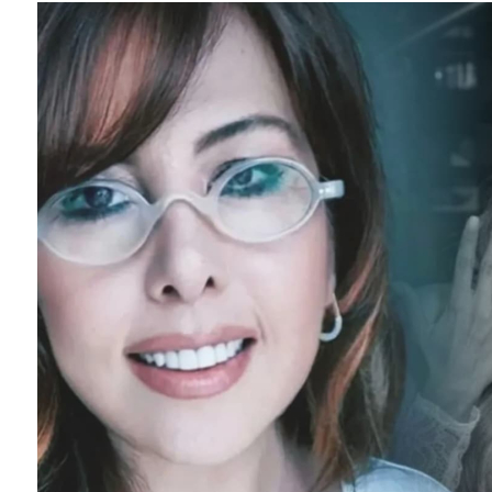
SEYHAN ERDAĞ YAZDI: Peki Mehmet Ali Erbil bu evliliği neden yaptı?