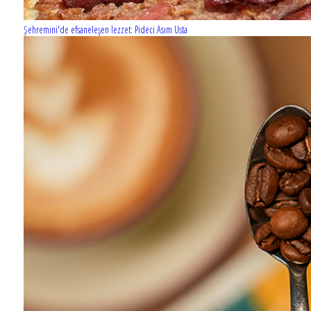
Şehremini'de efsaneleşen lezzet: Pideci Asım Usta