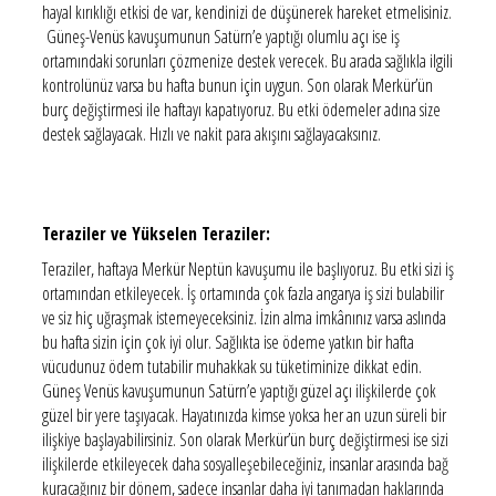
hayal kırıklığı etkisi de var, kendinizi de düşünerek hareket etmelisiniz.
Güneş-Venüs kavuşumunun Satürn’e yaptığı olumlu açı ise iş
ortamındaki sorunları çözmenize destek verecek. Bu arada sağlıkla ilgili
kontrolünüz varsa bu hafta bunun için uygun. Son olarak Merkür’ün
burç değiştirmesi ile haftayı kapatıyoruz. Bu etki ödemeler adına size
destek sağlayacak. Hızlı ve nakit para akışını sağlayacaksınız.
Teraziler ve Yükselen Teraziler:
Teraziler, haftaya Merkür Neptün kavuşumu ile başlıyoruz. Bu etki sizi iş
ortamından etkileyecek. İş ortamında çok fazla angarya iş sizi bulabilir
ve siz hiç uğraşmak istemeyeceksiniz. İzin alma imkânınız varsa aslında
bu hafta sizin için çok iyi olur. Sağlıkta ise ödeme yatkın bir hafta
vücudunuz ödem tutabilir muhakkak su tüketiminize dikkat edin.
Güneş Venüs kavuşumunun Satürn’e yaptığı güzel açı ilişkilerde çok
güzel bir yere taşıyacak. Hayatınızda kimse yoksa her an uzun süreli bir
ilişkiye başlayabilirsiniz. Son olarak Merkür’ün burç değiştirmesi ise sizi
ilişkilerde etkileyecek daha sosyalleşebileceğiniz, insanlar arasında bağ
kuracağınız bir dönem, sadece insanlar daha iyi tanımadan haklarında