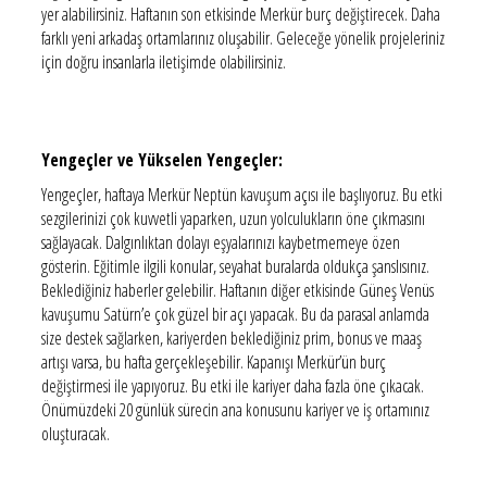
yer alabilirsiniz. Haftanın son etkisinde Merkür burç değiştirecek. Daha
farklı yeni arkadaş ortamlarınız oluşabilir. Geleceğe yönelik projeleriniz
için doğru insanlarla iletişimde olabilirsiniz.
Yengeçler ve Yükselen Yengeçler:
Yengeçler, haftaya Merkür Neptün kavuşum açısı ile başlıyoruz. Bu etki
sezgilerinizi çok kuvvetli yaparken, uzun yolculukların öne çıkmasını
sağlayacak. Dalgınlıktan dolayı eşyalarınızı kaybetmemeye özen
gösterin. Eğitimle ilgili konular, seyahat buralarda oldukça şanslısınız.
Beklediğiniz haberler gelebilir. Haftanın diğer etkisinde Güneş Venüs
kavuşumu Satürn’e çok güzel bir açı yapacak. Bu da parasal anlamda
size destek sağlarken, kariyerden beklediğiniz prim, bonus ve maaş
artışı varsa, bu hafta gerçekleşebilir. Kapanışı Merkür’ün burç
değiştirmesi ile yapıyoruz. Bu etki ile kariyer daha fazla öne çıkacak.
Önümüzdeki 20 günlük sürecin ana konusunu kariyer ve iş ortamınız
oluşturacak.