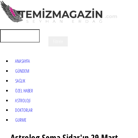
ANASAYFA
GÜNDEM
SAĞLIK
ÖZEL HABER
ASTROLOJİ
DOKTORLAR
GURME
Astrolog Sema Sidar'ın 29 Mart