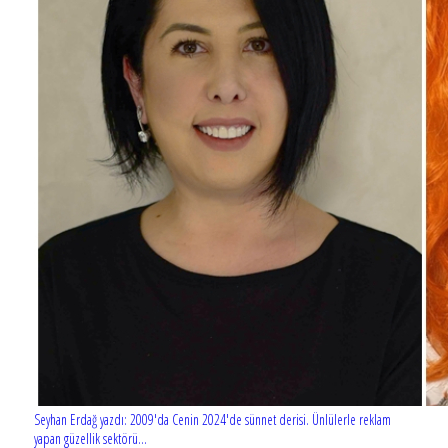
Seyhan Erdağ yazdı: 2009'da Cenin 2024'de sünnet derisi. Ünlülerle reklam
yapan güzellik sektörü...