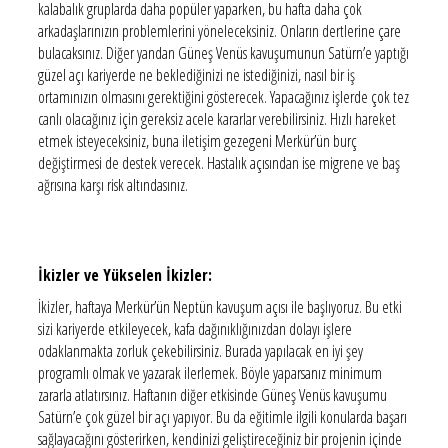
kalabalık gruplarda daha popüler yaparken, bu hafta daha çok
arkadaşlarınızın problemlerini yöneleceksiniz. Onların dertlerine çare
bulacaksınız. Diğer yandan Güneş Venüs kavuşumunun Satürn’e yaptığı
güzel açı kariyerde ne beklediğinizi ne istediğinizi, nasıl bir iş
ortamınızın olmasını gerektiğini gösterecek. Yapacağınız işlerde çok tez
canlı olacağınız için gereksiz acele kararlar verebilirsiniz. Hızlı hareket
etmek isteyeceksiniz, buna iletişim gezegeni Merkür’ün burç
değiştirmesi de destek verecek. Hastalık açısından ise migrene ve baş
ağrısına karşı risk altındasınız.
İkizler ve Yükselen İkizler:
İkizler, haftaya Merkür’ün Neptün kavuşum açısı ile başlıyoruz. Bu etki
sizi kariyerde etkileyecek, kafa dağınıklığınızdan dolayı işlere
odaklanmakta zorluk çekebilirsiniz. Burada yapılacak en iyi şey
programlı olmak ve yazarak ilerlemek. Böyle yaparsanız minimum
zararla atlatırsınız. Haftanın diğer etkisinde Güneş Venüs kavuşumu
Satürn’e çok güzel bir açı yapıyor. Bu da eğitimle ilgili konularda başarı
sağlayacağını gösterirken, kendinizi geliştireceğiniz bir projenin içinde