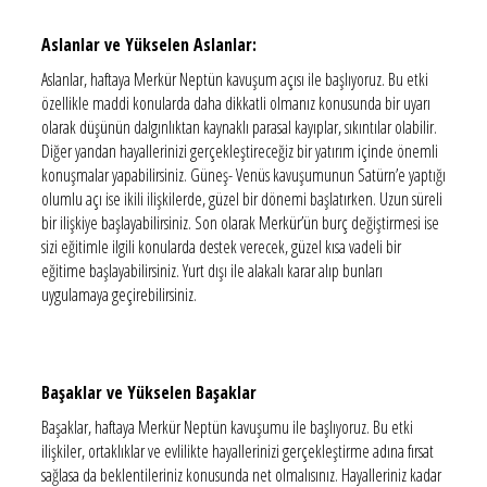
Aslanlar ve Yükselen Aslanlar:
Aslanlar, haftaya Merkür Neptün kavuşum açısı ile başlıyoruz. Bu etki
özellikle maddi konularda daha dikkatli olmanız konusunda bir uyarı
olarak düşünün dalgınlıktan kaynaklı parasal kayıplar, sıkıntılar olabilir.
Diğer yandan hayallerinizi gerçekleştireceğiz bir yatırım içinde önemli
konuşmalar yapabilirsiniz. Güneş- Venüs kavuşumunun Satürn’e yaptığı
olumlu açı ise ikili ilişkilerde, güzel bir dönemi başlatırken. Uzun süreli
bir ilişkiye başlayabilirsiniz. Son olarak Merkür’ün burç değiştirmesi ise
sizi eğitimle ilgili konularda destek verecek, güzel kısa vadeli bir
eğitime başlayabilirsiniz. Yurt dışı ile alakalı karar alıp bunları
uygulamaya geçirebilirsiniz.
Başaklar ve Yükselen Başaklar
Başaklar, haftaya Merkür Neptün kavuşumu ile başlıyoruz. Bu etki
ilişkiler, ortaklıklar ve evlilikte hayallerinizi gerçekleştirme adına fırsat
sağlasa da beklentileriniz konusunda net olmalısınız. Hayalleriniz kadar