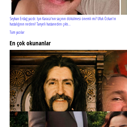
Seyhan Erdağ yazdı: Işın Karaca'nın saçının dökülmesi önemli mi? Ufuk Özkan'ın
hastalığının nedeni! Tanyeli hastaneden çıktı...
Tüm yazılar
En çok okunanlar