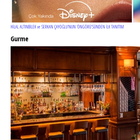
HİLAL ALTINBİLEK ve SERKAN ÇAYOĞLU’NUN ‘ÖNGÖRÜ’SÜNDEN İLK TANITIM
Gurme
EĞLENCE HAYATINA YENİ SOLUK: Gabbro Dream Theatre