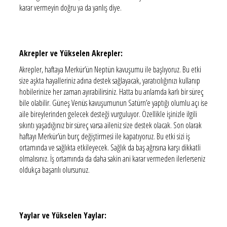
karar vermeyin doğru ya da yanlış diye.
Akrepler ve Yükselen Akrepler:
Akrepler, haftaya Merkür’ün Neptün kavuşumu ile başlıyoruz. Bu etki
size aşkta hayalleriniz adına destek sağlayacak, yaratıcılığınızı kullanıp
hobilerinize her zaman ayırabilirsiniz. Hatta bu anlamda karlı bir süreç
bile olabilir. Güneş Venüs kavuşumunun Satürn’e yaptığı olumlu açı ise
aile bireylerinden gelecek desteği vurguluyor. Özellikle işinizle ilgili
sıkıntı yaşadığınız bir süreç varsa aileniz size destek olacak. Son olarak
haftayı Merkür’ün burç değiştirmesi ile kapatıyoruz. Bu etki sizi iş
ortamında ve sağlıkta etkileyecek. Sağlık da baş ağrısına karşı dikkatli
olmalısınız. İş ortamında da daha sakin ani karar vermeden ilerlerseniz
oldukça başarılı olursunuz.
Yaylar ve Yükselen Yaylar: