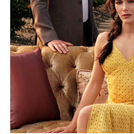
Barış Manço'nun mirasçıları mahkemede!