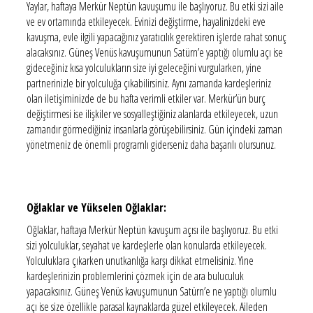
Yaylar, haftaya Merkür Neptün kavuşumu ile başlıyoruz. Bu etki sizi aile
ve ev ortamında etkileyecek. Evinizi değiştirme, hayalinizdeki eve
kavuşma, evle ilgili yapacağınız yaratıcılık gerektiren işlerde rahat sonuç
alacaksınız. Güneş Venüs kavuşumunun Satürn’e yaptığı olumlu açı ise
gideceğiniz kısa yolculukların size iyi geleceğini vurgularken, yine
partnerinizle bir yolculuğa çıkabilirsiniz. Aynı zamanda kardeşleriniz
olan iletişiminizde de bu hafta verimli etkiler var. Merkür’ün burç
değiştirmesi ise ilişkiler ve sosyalleştiğiniz alanlarda etkileyecek, uzun
zamandır görmediğiniz insanlarla görüşebilirsiniz. Gün içindeki zaman
yönetmeniz de önemli programlı giderseniz daha başarılı olursunuz.
Oğlaklar ve Yükselen Oğlaklar:
Oğlaklar, haftaya Merkür Neptün kavuşum açısı ile başlıyoruz. Bu etki
sizi yolculuklar, seyahat ve kardeşlerle olan konularda etkileyecek.
Yolculuklara çıkarken unutkanlığa karşı dikkat etmelisiniz. Yine
kardeşlerinizin problemlerini çözmek için de ara buluculuk
yapacaksınız. Güneş Venüs kavuşumunun Satürn’e ne yaptığı olumlu
açı ise size özellikle parasal kaynaklarda güzel etkileyecek. Aileden