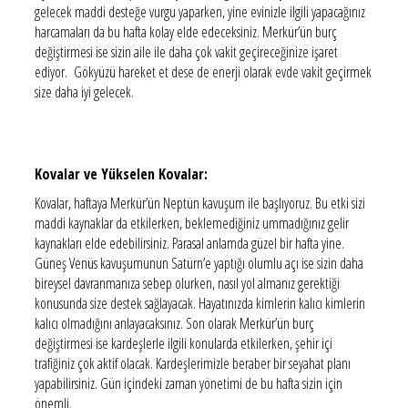
gelecek maddi desteğe vurgu yaparken, yine evinizle ilgili yapacağınız
harcamaları da bu hafta kolay elde edeceksiniz. Merkür’ün burç
değiştirmesi ise sizin aile ile daha çok vakit geçireceğinize işaret
ediyor. Gökyüzü hareket et dese de enerji olarak evde vakit geçirmek
size daha iyi gelecek.
Kovalar ve Yükselen Kovalar:
Kovalar, haftaya Merkür’ün Neptün kavuşum ile başlıyoruz. Bu etki sizi
maddi kaynaklar da etkilerken, beklemediğiniz ummadığınız gelir
kaynakları elde edebilirsiniz. Parasal anlamda güzel bir hafta yine.
Güneş Venüs kavuşumunun Satürn’e yaptığı olumlu açı ise sizin daha
bireysel davranmanıza sebep olurken, nasıl yol almanız gerektiği
konusunda size destek sağlayacak. Hayatınızda kimlerin kalıcı kimlerin
kalıcı olmadığını anlayacaksınız. Son olarak Merkür’ün burç
değiştirmesi ise kardeşlerle ilgili konularda etkilerken, şehir içi
trafiğiniz çok aktif olacak. Kardeşlerimizle beraber bir seyahat planı
yapabilirsiniz. Gün içindeki zaman yönetimi de bu hafta sizin için
önemli.