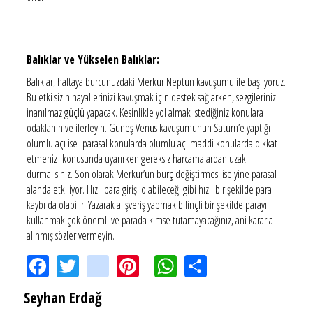
Balıklar ve Yükselen Balıklar:
Balıklar, haftaya burcunuzdaki Merkür Neptün kavuşumu ile başlıyoruz.
Bu etki sizin hayallerinizi kavuşmak için destek sağlarken, sezgilerinizi
inanılmaz güçlü yapacak. Kesinlikle yol almak istediğiniz konulara
odaklanın ve ilerleyin. Güneş Venüs kavuşumunun Satürn’e yaptığı
olumlu açı ise parasal konularda olumlu açı maddi konularda dikkat
etmeniz konusunda uyarırken gereksiz harcamalardan uzak
durmalısınız. Son olarak Merkür’ün burç değiştirmesi ise yine parasal
alanda etkiliyor. Hızlı para girişi olabileceği gibi hızlı bir şekilde para
kaybı da olabilir. Yazarak alışveriş yapmak bilinçli bir şekilde parayı
kullanmak çok önemli ve parada kimse tutamayacağınız, ani kararla
alınmış sözler vermeyin.
Facebook
Twitter
instagram
Pinterest
WhatsApp
Share
Seyhan Erdağ