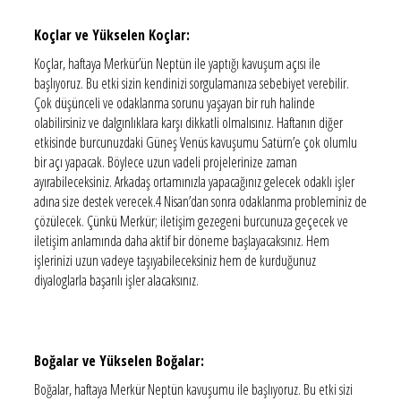
Koçlar ve Yükselen Koçlar:
Koçlar, haftaya Merkür’ün Neptün ile yaptığı kavuşum açısı ile
başlıyoruz. Bu etki sizin kendinizi sorgulamanıza sebebiyet verebilir.
Çok düşünceli ve odaklanma sorunu yaşayan bir ruh halinde
olabilirsiniz ve dalgınlıklara karşı dikkatli olmalısınız. Haftanın diğer
etkisinde burcunuzdaki Güneş Venüs kavuşumu Satürn’e çok olumlu
bir açı yapacak. Böylece uzun vadeli projelerinize zaman
ayırabileceksiniz. Arkadaş ortamınızla yapacağınız gelecek odaklı işler
adına size destek verecek.4 Nisan’dan sonra odaklanma probleminiz de
çözülecek. Çünkü Merkür; iletişim gezegeni burcunuza geçecek ve
iletişim anlamında daha aktif bir döneme başlayacaksınız. Hem
işlerinizi uzun vadeye taşıyabileceksiniz hem de kurduğunuz
diyaloglarla başarılı işler alacaksınız.
Boğalar ve Yükselen Boğalar:
Boğalar, haftaya Merkür Neptün kavuşumu ile başlıyoruz. Bu etki sizi