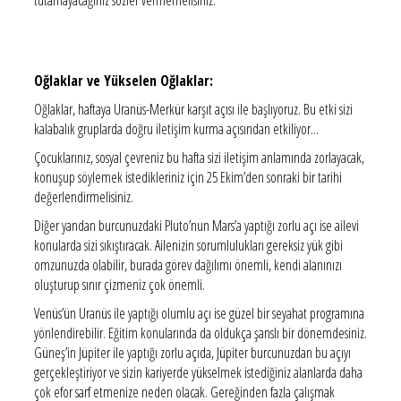
Oğlaklar ve Yükselen Oğlaklar:
Oğlaklar, haftaya Uranüs-Merkür karşıt açısı ile başlıyoruz. Bu etki sizi
kalabalık gruplarda doğru iletişim kurma açısından etkiliyor...
Çocuklarınız, sosyal çevreniz bu hafta sizi iletişim anlamında zorlayacak,
konuşup söylemek istedikleriniz için 25 Ekim’den sonraki bir tarihi
değerlendirmelisiniz.
Diğer yandan burcunuzdaki Pluto’nun Mars’a yaptığı zorlu açı ise ailevi
konularda sizi sıkıştıracak. Ailenizin sorumlulukları gereksiz yük gibi
omzunuzda olabilir, burada görev dağılımı önemli, kendi alanınızı
oluşturup sınır çizmeniz çok önemli.
Venüs’ün Uranüs ile yaptığı olumlu açı ise güzel bir seyahat programına
yönlendirebilir. Eğitim konularında da oldukça şanslı bir dönemdesiniz.
Güneş’in Jüpiter ile yaptığı zorlu açıda, Jüpiter burcunuzdan bu açıyı
gerçekleştiriyor ve sizin kariyerde yükselmek istediğiniz alanlarda daha
çok efor sarf etmenize neden olacak. Gereğinden fazla çalışmak