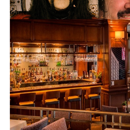
Gurme
EĞLENCE HAYATINA YENİ SOLUK: Gabbro Dream Theatre
Barış Manço'nun mirasçıları mahkemede!