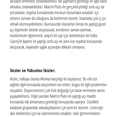
da karar vermekte zorlanabilirsiniz. Ne yapmanız gerektiği ile ilgili karar
almakta zorlanabilirsiniz. Mars’ın Pluto ile gerçekleştirdiği zorlu açı ise
yolculuklar, seyahat konularında mecburi durumlara sokabilir. İçe
dönme zamanı da olduğunu da belirtmek isterim. İnsanlarla çok iç içe
olmak istemeyebilirsiniz. Burcunuzda Uranüs’ün Venüs ile yaptığı güzel
açı ilişkilerde destek oluşturacak, kendinize zaman ayırmak,
hobilerinizle ilgilenmek, sürpriz bir aşk için destekleyici bir hafta.
Güneş’in Jüpiter ile yaptığı zorlu açı ise yine size seyahat konusunda
sıkıştıracak, seyahatte sağlık açısından dikkatli olmasınız.
İkizler ve Yükselen İkizler:
İkizler, haftaya Uranüs-Merkür karşıtlığı ile başlıyoruz. Bu etki sizi
sağlıkla ilgili konularda sıkıştırırken ses telleri, boğaz ile ilgili problemler
oluşabilir. Düşünceleriniz çok hızlı değiştiği için karar vermekte sıkıntı
yaşayabilirsiniz. Diğer yandan Mars’ın Pluto ile yaptığı açı maddi
konularda risk almamanız gerektiği konusunda uyarıyor. Özellikle
kalabalık gruplardaki arkadaşlıklarınız için yeni bir dönem. Geleceğe
dair istekleriniz için ise ödemeleriniz artabilir, riske girmemelisiniz.