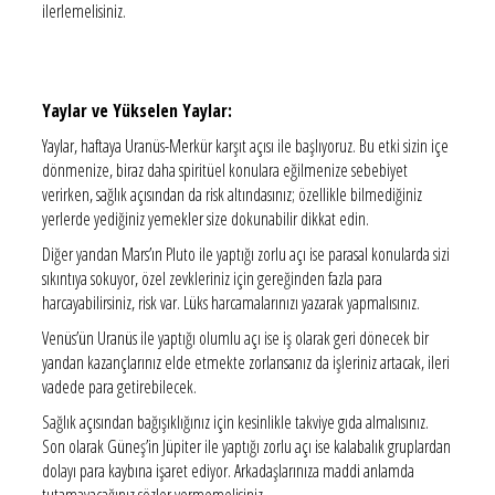
ilerlemelisiniz.
Yaylar ve Yükselen Yaylar:
Yaylar, haftaya Uranüs-Merkür karşıt açısı ile başlıyoruz. Bu etki sizin içe
dönmenize, biraz daha spiritüel konulara eğilmenize sebebiyet
verirken, sağlık açısından da risk altındasınız; özellikle bilmediğiniz
yerlerde yediğiniz yemekler size dokunabilir dikkat edin.
Diğer yandan Mars’ın Pluto ile yaptığı zorlu açı ise parasal konularda sizi
sıkıntıya sokuyor, özel zevkleriniz için gereğinden fazla para
harcayabilirsiniz, risk var. Lüks harcamalarınızı yazarak yapmalısınız.
Venüs’ün Uranüs ile yaptığı olumlu açı ise iş olarak geri dönecek bir
yandan kazançlarınız elde etmekte zorlansanız da işleriniz artacak, ileri
vadede para getirebilecek.
Sağlık açısından bağışıklığınız için kesinlikle takviye gıda almalısınız.
Son olarak Güneş’in Jüpiter ile yaptığı zorlu açı ise kalabalık gruplardan
dolayı para kaybına işaret ediyor. Arkadaşlarınıza maddi anlamda
tutamayacağınız sözler vermemelisiniz.