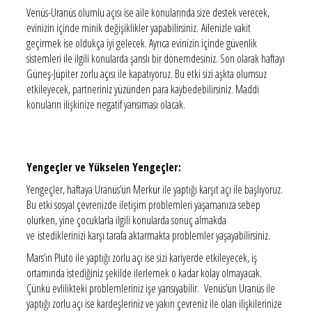
Venüs-Uranüs olumlu açısı ise aile konularında size destek verecek,
evinizin içinde minik değişiklikler yapabilirsiniz. Ailenizle vakit
geçirmek ise oldukça iyi gelecek. Ayrıca evinizin içinde güvenlik
sistemleri ile ilgili konularda şanslı bir dönemdesiniz. Son olarak haftayı
Güneş-Jüpiter zorlu açısı ile kapatıyoruz. Bu etki sizi aşkta olumsuz
etkileyecek, partneriniz yüzünden para kaybedebilirsiniz. Maddi
konuların ilişkinize negatif yansıması olacak.
Yengeçler ve Yükselen Yengeçler:
Yengeçler, haftaya Uranüs’ün Merkür ile yaptığı karşıt açı ile başlıyoruz.
Bu etki sosyal çevrenizde iletişim problemleri yaşamanıza sebep
olurken, yine çocuklarla ilgili konularda sonuç almakda
ve istediklerinizi karşı tarafa aktarmakta problemler yaşayabilirsiniz.
Mars’ın Pluto ile yaptığı zorlu açı ise sizi kariyerde etkileyecek, iş
ortamında istediğiniz şekilde ilerlemek o kadar kolay olmayacak.
Çünkü evlilikteki problemleriniz işe yansıyabilir. Venüs’ün Uranüs ile
yaptığı zorlu açı ise kardeşleriniz ve yakın çevreniz ile olan ilişkilerinize