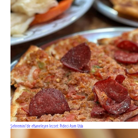
Şehremini'de efsaneleşen lezzet: Pideci Asım Usta