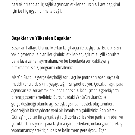
bazı sıkıntılar olabilir, sağlık açısından etkilenebilirsiniz. Hava değişimi
için ise hiç uygun bir hafta değil.
Başaklar ve Yükselen Başaklar
Başaklar, haftaya Uranüs-Merkür karşıt açısı ile başlıyoruz. Bu etki sizin
yakın çevreniz ile olan iletişiminizi etkilerken, eğitimle ilgili konulara
daha fazla zaman ayırmalısınız ve bu konularda son dakikaya iş
bırakmamalısınız, programlı olmalısınız.
Mars’ın Pluto ile gerçekleştirdiği zorlu açı ise partnerinizden kaynaklı
maddi konularda sıkıntı yaşayacağınıza işaret ediyor. Çocuklar, aşk, para
açısından sizi zorlayacak etkiler altındasınız. Dönüşmeniz gerekiyorsa
direnç göstermemelisiniz. Burcunuzdaki Venüs’ün Uranüs ile
gerçekleştirdiği olumlu açı ise aşk açısından destek oluştururken,
gideceğiniz bir seyahatte yeni bir insanla tanışabilirsiniz. Son olarak
Güneş’in Jüpiter ile gerçekleştirdiği zorlu açı ise yine partnerinizden ve
çocuklardan kaynaklı para kaybına işaret ederken, onlara güvenerek iş
yapmamanız gerektiğini de size belirtmem gerekiyor... Eğer