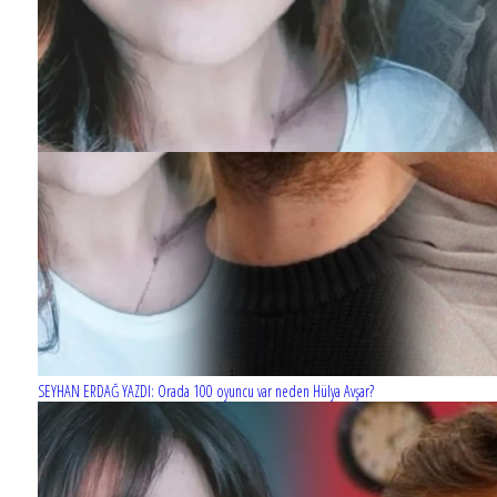
SEYHAN ERDAĞ YAZDI: Orada 100 oyuncu var neden Hülya Avşar?