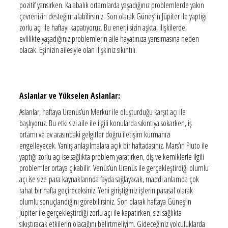
pozitif yansırken. Kalabalık ortamlarda yaşadığınız problemlerde yakın
çevrenizin desteğini alabilirsiniz. Son olarak Güneş’in Jüpiter ile yaptığı
zorlu açı ile haftayı kapatıyoruz. Bu enerji sizin aşkta, ilişkilerde,
evlilikte yaşadığınız problemlerin aile hayatınıza yansımasına neden
olacak. Eşinizin ailesiyle olan ilişkiniz sıkıntılı.
Aslanlar ve Yükselen Aslanlar:
Aslanlar, haftaya Uranüs’ün Merkür ile oluşturduğu karşıt açı ile
başlıyoruz. Bu etki sizi aile ile ilgili konularda sıkıntıya sokarken, iş
ortamı ve ev arasındaki gelgitler doğru iletişim kurmanızı
engelleyecek. Yanlış anlaşılmalara açık bir haftadasınız. Mars’ın Pluto ile
yaptığı zorlu açı ise sağlıkta problem yaratırken, diş ve kemiklerle ilgili
problemler ortaya çıkabilir. Venüs’ün Uranüs ile gerçekleştirdiği olumlu
açı ise size para kaynaklarında fayda sağlayacak, maddi anlamda çok
rahat bir hafta geçireceksiniz. Yeni giriştiğiniz işlerin parasal olarak
olumlu sonuçlandığını görebilirsiniz. Son olarak haftaya Güneş’in
Jüpiter ile gerçekleştirdiği zorlu açı ile kapatırken, sizi sağlıkta
sıkıştıracak etkilerin olacağını belirtmeliyim. Gideceğiniz yolculuklarda