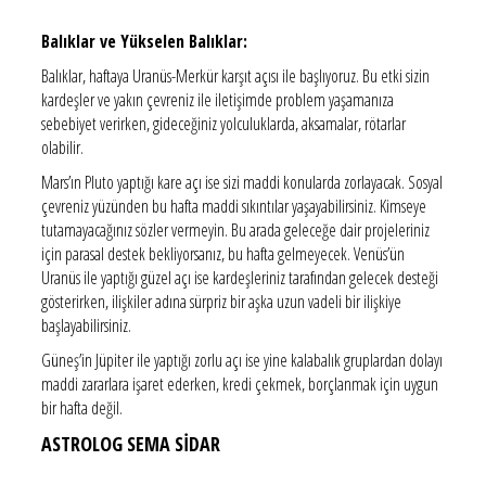
Balıklar ve Yükselen Balıklar:
Balıklar, haftaya Uranüs-Merkür karşıt açısı ile başlıyoruz. Bu etki sizin
kardeşler ve yakın çevreniz ile iletişimde problem yaşamanıza
sebebiyet verirken, gideceğiniz yolculuklarda, aksamalar, rötarlar
olabilir.
Mars’ın Pluto yaptığı kare açı ise sizi maddi konularda zorlayacak. Sosyal
çevreniz yüzünden bu hafta maddi sıkıntılar yaşayabilirsiniz. Kimseye
tutamayacağınız sözler vermeyin. Bu arada geleceğe dair projeleriniz
için parasal destek bekliyorsanız, bu hafta gelmeyecek. Venüs’ün
Uranüs ile yaptığı güzel açı ise kardeşleriniz tarafından gelecek desteği
gösterirken, ilişkiler adına sürpriz bir aşka uzun vadeli bir ilişkiye
başlayabilirsiniz.
Güneş’in Jüpiter ile yaptığı zorlu açı ise yine kalabalık gruplardan dolayı
maddi zararlara işaret ederken, kredi çekmek, borçlanmak için uygun
bir hafta değil.
ASTROLOG SEMA SİDAR