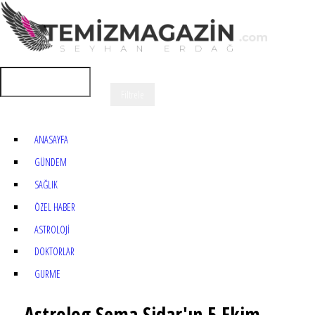
ANASAYFA
GÜNDEM
SAĞLIK
ÖZEL HABER
ASTROLOJİ
DOKTORLAR
GURME
Astrolog Sema Sidar'ın 5 Ekim