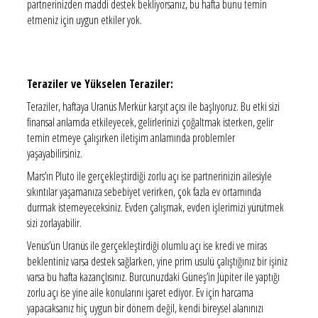
partnerinizden maddi destek bekliyorsanız, bu hafta bunu temin
etmeniz için uygun etkiler yok.
Teraziler ve Yükselen Teraziler:
Teraziler, haftaya Uranüs Merkür karşıt açısı ile başlıyoruz. Bu etki sizi
finansal anlamda etkileyecek, gelirlerinizi çoğaltmak isterken, gelir
temin etmeye çalışırken iletişim anlamında problemler
yaşayabilirsiniz.
Mars’ın Pluto ile gerçekleştirdiği zorlu açı ise partnerinizin ailesiyle
sıkıntılar yaşamanıza sebebiyet verirken, çok fazla ev ortamında
durmak istemeyeceksiniz. Evden çalışmak, evden işlerimizi yürütmek
sizi zorlayabilir.
Venüs’ün Uranüs ile gerçekleştirdiği olumlu açı ise kredi ve miras
beklentiniz varsa destek sağlarken, yine prim usulü çalıştığınız bir işiniz
varsa bu hafta kazançlısınız. Burcunuzdaki Güneş’in Jüpiter ile yaptığı
zorlu açı ise yine aile konularını işaret ediyor. Ev için harcama
yapacaksanız hiç uygun bir dönem değil, kendi bireysel alanınızı