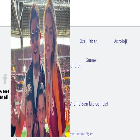
Gündem
Sağlık
Özel Haber
Astroloji
Doktorlar
Gurme
Bir dizi aşkı daha gerçek oldu: Sette el ele!
Genel Yayın Yönetmeni:
Seyhan Erdağ
Mail:
t
emizmagazin@gmail.com
Erol Köse'nin mektupları ilk kez Nur Viral'le Sen İstersen'de!
Tasarım & Geliştirme | kerataif işler