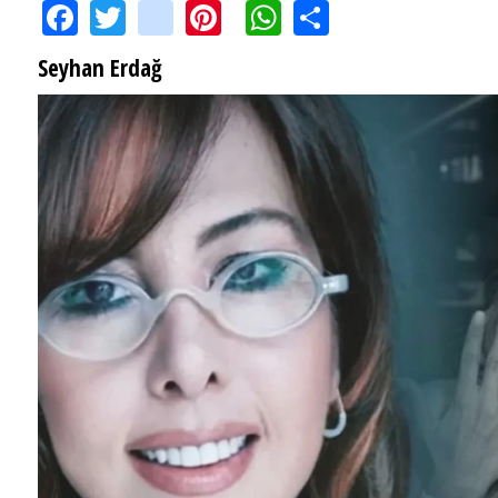
Facebook
Twitter
instagram
Pinterest
WhatsApp
Share
Seyhan Erdağ
SEYHAN ERDAĞ YAZDI: Peki Mehmet Ali Erbil bu evliliği neden yaptı?