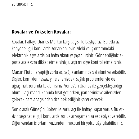
zorundasınız.
Kovalar ve Yükselen Kovalar:
Kovalar, haftaya Uranüs-Merkür karşıt açısı ile başlıyoruz. Bu etki sizi
kariyerle ilgili konularda zorlarken, evinizdeki ve iş ortamındaki
elektronik eşyalarda bu hafta sıkıntı yaşayabilirsiniz. Gönderdiğiniz e-
postalara ekstra dikkat etmelisiniz, ulaştı mı diye kontrol etmelisiniz.
Mars’ın Pluto ile yaptığı zorlu açı sağlık anlamında sizi sıkıntıya sokabilir.
Dişler, kemikler hassas, yine ailenizdeki sağlık problemleriyle de
uğraşmak zorunda kalabilirsiniz. Venüs’ün Uranüs ile gerçekleştirdiği
olumlu açı maddi konuda fırsat getirirken, partneriniz ve ailenizden
gelecek paralar açısından size beklediğiniz şansı verecek.
Son olarak Güneş’in Jüpiter ile zorlu açı ile haftayı kapatıyoruz. Bu etki
sizin seyahatle ilgili konularda zorluklar yaşamanıza sebebiyet verebilir.
Diğer yandan iş ortamı yüzünden mecburi bir yolculuğa çıkabilirsiniz.