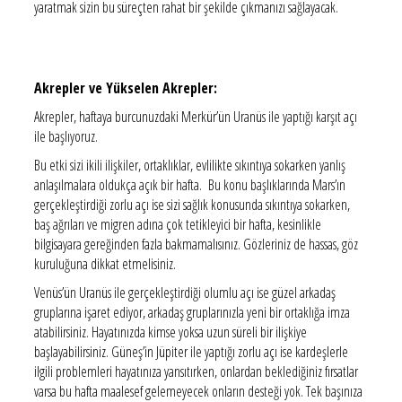
yaratmak sizin bu süreçten rahat bir şekilde çıkmanızı sağlayacak.
Akrepler ve Yükselen Akrepler:
Akrepler, haftaya burcunuzdaki Merkür’ün Uranüs ile yaptığı karşıt açı
ile başlıyoruz.
Bu etki sizi ikili ilişkiler, ortaklıklar, evlilikte sıkıntıya sokarken yanlış
anlaşılmalara oldukça açık bir hafta. Bu konu başlıklarında Mars’ın
gerçekleştirdiği zorlu açı ise sizi sağlık konusunda sıkıntıya sokarken,
baş ağrıları ve migren adına çok tetikleyici bir hafta, kesinlikle
bilgisayara gereğinden fazla bakmamalısınız. Gözleriniz de hassas, göz
kuruluğuna dikkat etmelisiniz.
Venüs’ün Uranüs ile gerçekleştirdiği olumlu açı ise güzel arkadaş
gruplarına işaret ediyor, arkadaş gruplarınızla yeni bir ortaklığa imza
atabilirsiniz. Hayatınızda kimse yoksa uzun süreli bir ilişkiye
başlayabilirsiniz. Güneş’in Jüpiter ile yaptığı zorlu açı ise kardeşlerle
ilgili problemleri hayatınıza yansıtırken, onlardan beklediğiniz fırsatlar
varsa bu hafta maalesef gelemeyecek onların desteği yok. Tek başınıza