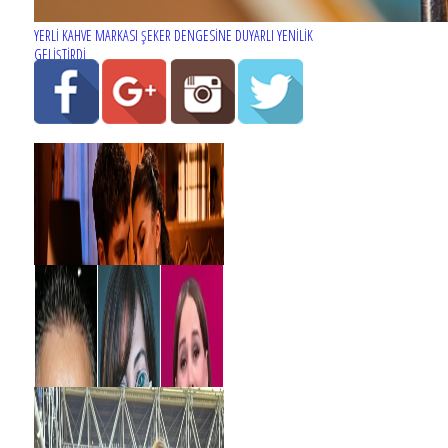
YERLİ KAHVE MARKASI ŞEKER DENGESİNE DUYARLI YENİLİK
GELİŞTİRDİ