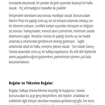
konularda sıkıştıracak, bir yandan da gelir açısından kazançlı bir hafta
olacak. Hiç ummadığınız masraflar da çıkabilir.
İletişimdeki sıkıntıların ana konusu maddiyat olacak. Burcunuzdaki
Mars’ın Pluto ile yaptığı zorlu açı ise sizi bireysel anlamda oldukça zor
bir döneme sokuyor, özellikle kariyer açısından dönüşüm ve değişim
söz konusu. İnatlaşmadan, mevcut süreci yönetmek, minimum zararla
atlatmanızı sağlar. Venüs’ün Uranüs ile yaptığı olumlu açı ise maddi
anlamda iş ortamından gelebilecek desteği gösteriyor. Sağlık
anlamında rahat bir hafta, enerjiniz yüksek olacak. Son olarak Güneş-
Uranüs arasındaki zorlu açı ile haftayı kapatıyoruz. Bu etki ikili ilişkilerde
sıkıntı yaşayabileceğinizi gösterirken, partnerinizin işlerine çok fazla
karışmamalısınız.
Boğalar ve Yükselen Boğalar:
Boğalar, haftaya Uranüs-Merkür karşıtlığı ile başlıyoruz. Uranüs
burcunuzdan bu açıyı gerçekleştirirken, ikili ilişkiler, ortaklıklar ve
evliliklerle ilgili iletişim sıkıntıları meydana gelebileceği gibi, her konu