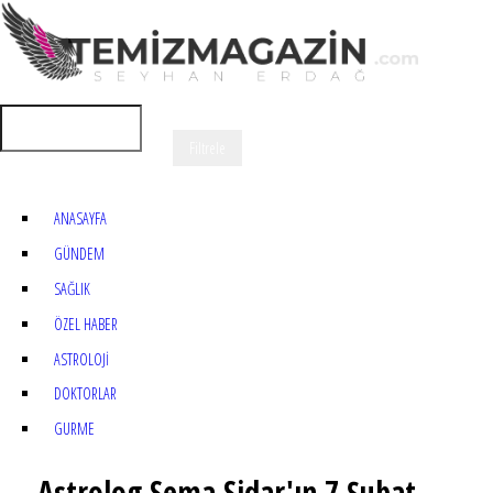
ANASAYFA
GÜNDEM
SAĞLIK
ÖZEL HABER
ASTROLOJİ
DOKTORLAR
GURME
Astrolog Sema Sidar'ın 7 Şubat