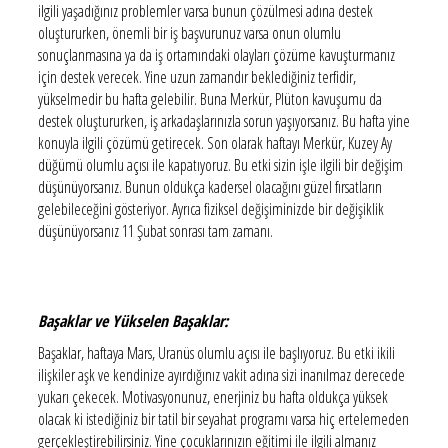
ilgili yaşadığınız problemler varsa bunun çözülmesi adına destek
oluştururken, önemli bir iş başvurunuz varsa onun olumlu
sonuçlanmasına ya da iş ortamındaki olayları çözüme kavuşturmanız
için destek verecek. Yine uzun zamandır beklediğiniz terfidir,
yükselmedir bu hafta gelebilir. Buna Merkür, Plüton kavuşumu da
destek oluştururken, iş arkadaşlarınızla sorun yaşıyorsanız. Bu hafta yine
konuyla ilgili çözümü getirecek. Son olarak haftayı Merkür, Kuzey Ay
düğümü olumlu açısı ile kapatıyoruz. Bu etki sizin işle ilgili bir değişim
düşünüyorsanız. Bunun oldukça kadersel olacağını güzel fırsatların
gelebileceğini gösteriyor. Ayrıca fiziksel değişiminizde bir değişiklik
düşünüyorsanız 11 Şubat sonrası tam zamanı.
Başaklar ve Yükselen Başaklar:
Başaklar, haftaya Mars, Uranüs olumlu açısı ile başlıyoruz. Bu etki ikili
ilişkiler aşk ve kendinize ayırdığınız vakit adına sizi inanılmaz derecede
yukarı çekecek. Motivasyonunuz, enerjiniz bu hafta oldukça yüksek
olacak ki istediğiniz bir tatil bir seyahat programı varsa hiç ertelemeden
gerçekleştirebilirsiniz. Yine çocuklarınızın eğitimi ile ilgili almanız