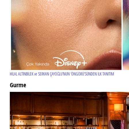
HİLAL ALTINBİLEK ve SERKAN ÇAYOĞLU’NUN ‘ÖNGÖRÜ’SÜNDEN İLK TANITIM
Gurme
EĞLENCE HAYATINA YENİ SOLUK: Gabbro Dream Theatre