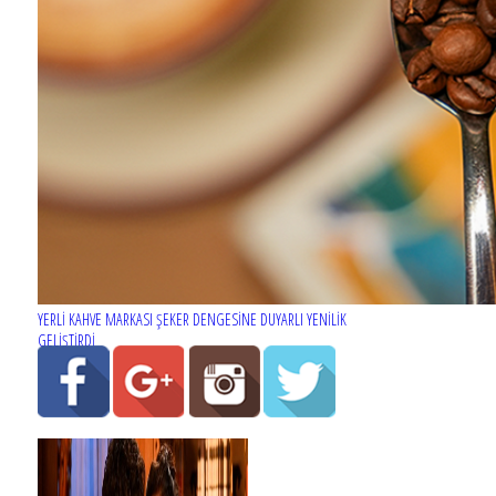
YERLİ KAHVE MARKASI ŞEKER DENGESİNE DUYARLI YENİLİK
GELİŞTİRDİ