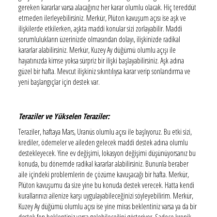
gereken kararlar varsa alacağınız her karar olumlu olacak. Hiç tereddüt
etmeden ilerleyebilirsiniz. Merkür, Plüton kavuşum açısı ise aşk ve
ilişkilerde etkilerken, aşkta maddi konular sizi zorlayabilir. Maddi
sorumlulukların üzerinizde olmasından dolayı, ilişkinizde radikal
kararlar alabilirsiniz. Merkür, Kuzey Ay düğümü olumlu açışı ile
hayatınızda kimse yoksa sürpriz bir ilişki başlayabilirsiniz. Aşk adına
güzel bir hafta. Mevcut ilişkiniz sıkıntılıysa karar verip sonlandırma ve
yeni başlangıçlar için destek var.
Teraziler ve Yükselen Teraziler:
Teraziler, haftaya Mars, Uranüs olumlu açısı ile başlıyoruz. Bu etki sizi,
krediler, ödemeler ve aileden gelecek maddi destek adına olumlu
destekleyecek. Yine ev değişimi, lokasyon değişimi düşünüyorsanız bu
konuda, bu dönemde radikal kararlar alabilirsiniz. Bununla beraber
aile içindeki problemlerin de çözüme kavuşacağı bir hafta. Merkür,
Plüton kavuşumu da size yine bu konuda destek verecek. Hatta kendi
kurallarınızı ailenize karşı uygulayabileceğinizi söyleyebilirim. Merkür,
Kuzey Ay düğümü olumlu açısı ise yine miras beklentiniz varsa ya da bir