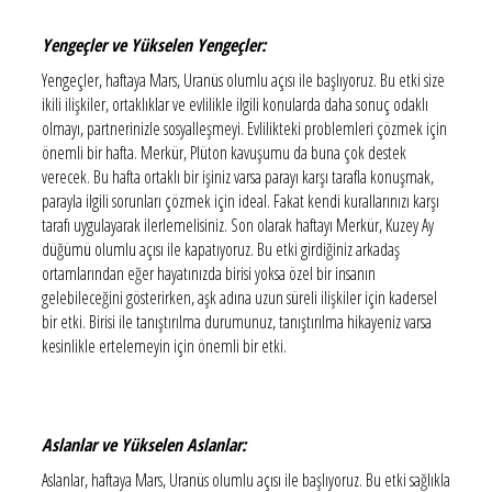
Yengeçler ve Yükselen Yengeçler:
Yengeçler, haftaya Mars, Uranüs olumlu açısı ile başlıyoruz. Bu etki size
ikili ilişkiler, ortaklıklar ve evlilikle ilgili konularda daha sonuç odaklı
olmayı, partnerinizle sosyalleşmeyi. Evlilikteki problemleri çözmek için
önemli bir hafta. Merkür, Plüton kavuşumu da buna çok destek
verecek. Bu hafta ortaklı bir işiniz varsa parayı karşı tarafla konuşmak,
parayla ilgili sorunları çözmek için ideal. Fakat kendi kurallarınızı karşı
tarafı uygulayarak ilerlemelisiniz. Son olarak haftayı Merkür, Kuzey Ay
düğümü olumlu açısı ile kapatıyoruz. Bu etki girdiğiniz arkadaş
ortamlarından eğer hayatınızda birisi yoksa özel bir insanın
gelebileceğini gösterirken, aşk adına uzun süreli ilişkiler için kadersel
bir etki. Birisi ile tanıştırılma durumunuz, tanıştırılma hikayeniz varsa
kesinlikle ertelemeyin için önemli bir etki.
Aslanlar ve Yükselen Aslanlar:
Aslanlar, haftaya Mars, Uranüs olumlu açısı ile başlıyoruz. Bu etki sağlıkla