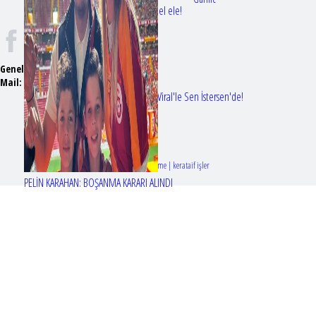
Bir dizi aşkı daha gerçek oldu: Sette el ele!
Genel Yayın Yönetmeni:
Seyhan Erdağ
Mail:
t
emizmagazin@gmail.com
Erol Köse'nin mektupları ilk kez Nur Viral'le Sen İstersen'de!
Tasarım & Geliştirme | kerataif işler
PELİN KARAHAN: BOŞANMA KARARI ALINDI