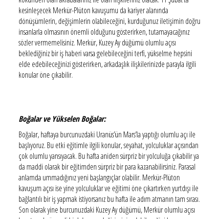
kesinleşecek Merkür-Plüton kavuşumu da kariyer alanında
dönüşümlerin, değişimlerin olabileceğini, kurduğunuz iletişimin doğru
insanlarla olmasının önemli olduğunu gösterirken, tutamayacağınız
sözler vermemelisiniz. Merkür, Kuzey Ay düğümü olumlu açısı
beklediğiniz bir iş haberi varsa gelebileceğini terfi, yükselme hepsini
elde edebileceğinizi gösterirken, arkadaşlık ilişkilerinizde parayla ilgili
konular öne çıkabilir.
Boğalar ve Yükselen Boğalar:
Boğalar, haftaya burcunuzdaki Uranüs’ün Mars’la yaptığı olumlu açı ile
başlıyoruz. Bu etki eğitimle ilgili konular, seyahat, yolculuklar açısından
çok olumlu yansıyacak. Bu hafta aniden sürpriz bir yolculuğa çıkabilir ya
da maddi olarak bir eğitimden sürpriz bir para kazanabilirsiniz. Parasal
anlamda ummadığınız yeni başlangıçlar olabilir. Merkür-Plüton
kavuşum açısı ise yine yolculuklar ve eğitimi öne çıkartırken yurtdışı ile
bağlantılı bir iş yapmak istiyorsanız bu hafta ile adım atmanın tam sırası.
Son olarak yine burcunuzdaki Kuzey Ay düğümü, Merkür olumlu açısı