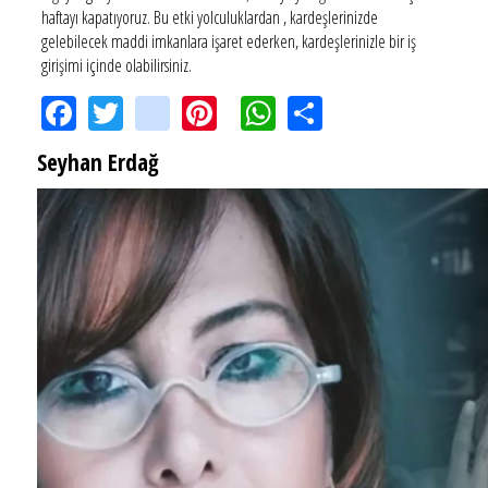
haftayı kapatıyoruz. Bu etki yolculuklardan , kardeşlerinizde
gelebilecek maddi imkanlara işaret ederken, kardeşlerinizle bir iş
girişimi içinde olabilirsiniz.
Facebook
Twitter
instagram
Pinterest
WhatsApp
Share
Seyhan Erdağ
SEYHAN ERDAĞ YAZDI: Peki Mehmet Ali Erbil bu evliliği neden yaptı?