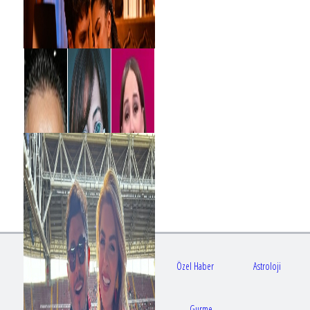
Gündem
Sağlık
Özel Haber
Astroloji
Doktorlar
Gurme