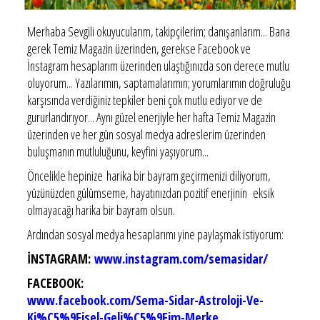
Merhaba Sevgili okuyucularım, takipçilerim; danışanlarım... Bana
gerek Temiz Magazin üzerinden, gerekse Facebook ve
İnstagram hesaplarım üzerinden ulaştığınızda son derece mutlu
oluyorum... Yazılarımın, saptamalarımın; yorumlarımın doğruluğu
karşısında verdiğiniz tepkiler beni çok mutlu ediyor ve de
gururlandırıyor... Aynı güzel enerjiyle her hafta Temiz Magazin
üzerinden ve her gün sosyal medya adreslerim üzerinden
buluşmanın mutluluğunu, keyfini yaşıyorum...
Öncelikle hepinize harika bir bayram geçirmenizi diliyorum,
yüzünüzden gülümseme, hayatınızdan pozitif enerjinin eksik
olmayacağı harika bir bayram olsun.
Ardından sosyal medya hesaplarımı yine paylaşmak istiyorum:
İNSTAGRAM:
www.instagram.com/semasidar/
FACEBOOK:
www.facebook.com/Sema-Sidar-Astroloji-Ve-
Ki%C5%9Fisel-Geli%C5%9Fim-Merke