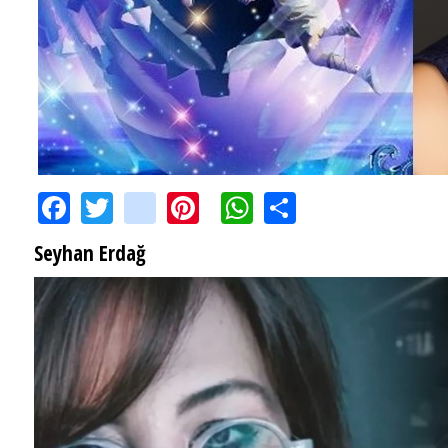
Facebook
Twitter
instagram
Pinterest
WhatsApp
Share
Seyhan Erdağ
SEYHAN ERDAĞ YAZDI: Peki Mehmet Ali Erbil bu evliliği neden yaptı?