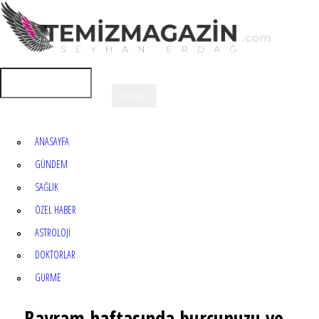
ANASAYFA
GÜNDEM
SAĞLIK
ÖZEL HABER
ASTROLOJİ
DOKTORLAR
GURME
Bayram haftasında burcunuzu ve