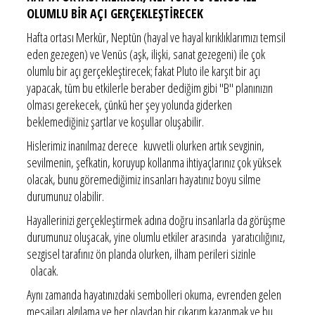
OLUMLU BİR AÇI GERÇEKLEŞTİRECEK
Hafta ortası Merkür, Neptün (hayal ve hayal kırıklıklarımızı temsil
eden gezegen) ve Venüs (aşk, ilişki, sanat gezegeni) ile çok
olumlu bir açı gerçekleştirecek; fakat Pluto ile karşıt bir açı
yapacak, tüm bu etkilerle beraber dediğim gibi "B" planınızın
olması gerekecek, çünkü her şey yolunda giderken
beklemediğiniz şartlar ve koşullar oluşabilir.
Hislerimiz inanılmaz derece kuvvetli olurken artık sevginin,
sevilmenin, şefkatin, koruyup kollanma ihtiyaçlarınız çok yüksek
olacak, bunu göremediğimiz insanları hayatınız boyu silme
durumunuz olabilir.
Hayallerinizi gerçekleştirmek adına doğru insanlarla da görüşme
durumunuz oluşacak, yine olumlu etkiler arasında yaratıcılığınız,
sezgisel tarafınız ön planda olurken, ilham perileri sizinle
olacak.
Aynı zamanda hayatınızdaki sembolleri okuma, evrenden gelen
mesajları algılama ve her olaydan bir çıkarım kazanmak ve bu