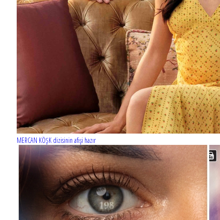
Barış Manço'nun mirasçıları mahkemede!
MERCAN KÖŞK dizisinin afişi hazır