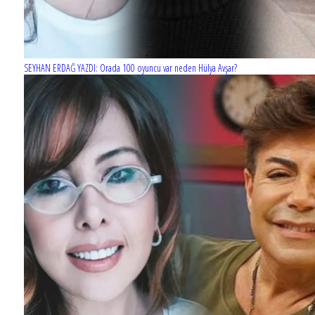
SEYHAN ERDAĞ YAZDI: Orada 100 oyuncu var neden Hülya Avşar?