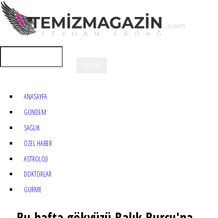
ANASAYFA
GÜNDEM
SAĞLIK
ÖZEL HABER
ASTROLOJİ
DOKTORLAR
GURME
Bu hafta gökyüzü Balık Burcu'na