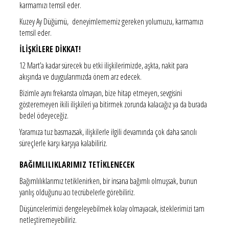
karmamızı temsil eder.
Kuzey Ay Düğümü, deneyimlememiz gereken yolumuzu, karmamızı
temsil eder.
İLİŞKİLERE DİKKAT!
12 Mart’a kadar sürecek bu etki ilişkilerimizde, aşkta, nakit para
akışında ve duygularımızda önem arz edecek.
Bizimle aynı frekansta olmayan, bize hitap etmeyen, sevgisini
gösteremeyen ikili ilişkileri ya bitirmek zorunda kalacağız ya da burada
bedel ödeyeceğiz.
Yaramıza tuz basmazsak, ilişkilerle ilgili devamında çok daha sancılı
süreçlerle karşı karşıya kalabiliriz.
BAĞIMLILIKLARIMIZ TETİKLENECEK
Bağımlılıklarımız tetiklenirken, bir insana bağımlı olmuşsak, bunun
yanlış olduğunu acı tecrübelerle görebiliriz.
Düşüncelerimizi dengeleyebilmek kolay olmayacak, isteklerimizi tam
netleştiremeyebiliriz.