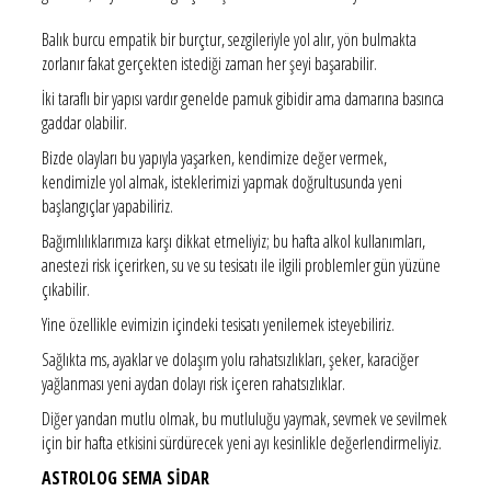
Balık burcu empatik bir burçtur, sezgileriyle yol alır, yön bulmakta
zorlanır fakat gerçekten istediği zaman her şeyi başarabilir.
İki taraflı bir yapısı vardır genelde pamuk gibidir ama damarına basınca
gaddar olabilir.
Bizde olayları bu yapıyla yaşarken, kendimize değer vermek,
kendimizle yol almak, isteklerimizi yapmak doğrultusunda yeni
başlangıçlar yapabiliriz.
Bağımlılıklarımıza karşı dikkat etmeliyiz; bu hafta alkol kullanımları,
anestezi risk içerirken, su ve su tesisatı ile ilgili problemler gün yüzüne
çıkabilir.
Yine özellikle evimizin içindeki tesisatı yenilemek isteyebiliriz.
Sağlıkta ms, ayaklar ve dolaşım yolu rahatsızlıkları, şeker, karaciğer
yağlanması yeni aydan dolayı risk içeren rahatsızlıklar.
Diğer yandan mutlu olmak, bu mutluluğu yaymak, sevmek ve sevilmek
için bir hafta etkisini sürdürecek yeni ayı kesinlikle değerlendirmeliyiz.
ASTROLOG SEMA SİDAR