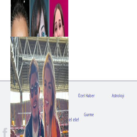
Gündem
Sağlık
Özel Haber
Astroloji
Doktorlar
Gurme
Bir dizi aşkı daha gerçek oldu: Sette el ele!