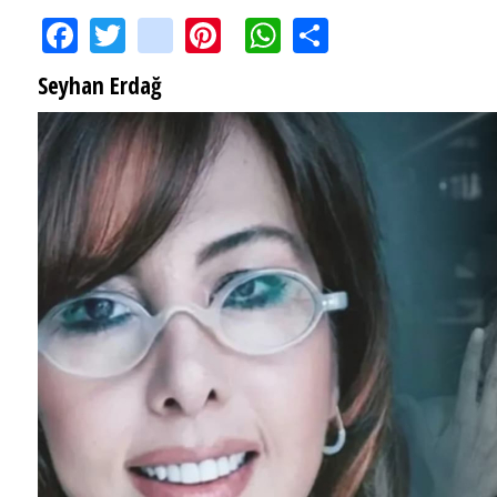
Facebook
Twitter
instagram
Pinterest
WhatsApp
Share
Seyhan Erdağ
SEYHAN ERDAĞ YAZDI: Peki Mehmet Ali Erbil bu evliliği neden yaptı?