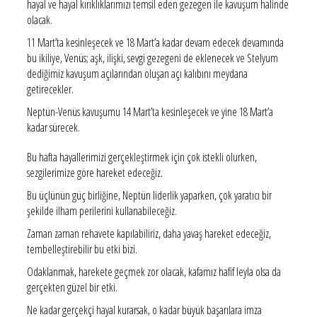
hayal ve hayal kırıklıklarımızı temsil eden gezegen ile kavuşum halinde
olacak.
11 Mart’ta kesinleşecek ve 18 Mart’a kadar devam edecek devamında
bu ikiliye, Venüs; aşk, ilişki, sevgi gezegeni de eklenecek ve Stelyum
dediğimiz kavuşum açılarından oluşan açı kalıbını meydana
getirecekler.
Neptün-Venüs kavuşumu 14 Mart’ta kesinleşecek ve yine 18 Mart’a
kadar sürecek.
Bu hafta hayallerimizi gerçekleştirmek için çok istekli olurken,
sezgilerimize göre hareket edeceğiz.
Bu üçlünün güç birliğine, Neptün liderlik yaparken, çok yaratıcı bir
şekilde ilham perilerini kullanabileceğiz.
Zaman zaman rehavete kapılabiliriz, daha yavaş hareket edeceğiz,
tembelleştirebilir bu etki bizi.
Odaklanmak, harekete geçmek zor olacak, kafamız hafif leyla olsa da
gerçekten güzel bir etki.
Ne kadar gerçekçi hayal kurarsak, o kadar büyük başarılara imza