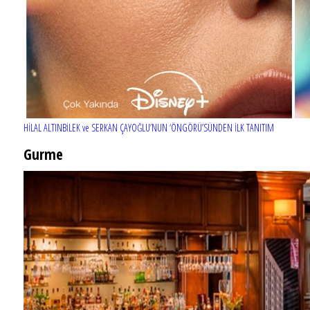
HİLAL ALTINBİLEK ve SERKAN ÇAYOĞLU’NUN ‘ÖNGÖRÜ’SÜNDEN İLK TANITIM
Gurme
EĞLENCE HAYATINA YENİ SOLUK: Gabbro Dream Theatre