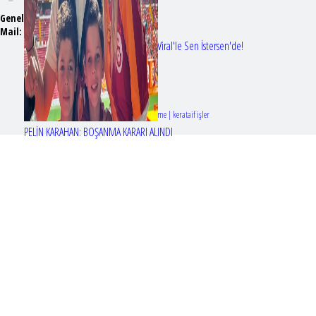
Genel Yayın Yönetmeni:
Seyhan Erdağ
Mail:
t
emizmagazin@gmail.com
Erol Köse'nin mektupları ilk kez Nur Viral'le Sen İstersen'de!
Tasarım & Geliştirme | kerataif işler
PELİN KARAHAN: BOŞANMA KARARI ALINDI