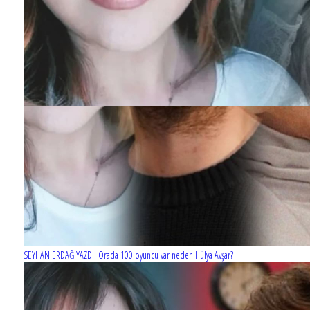
SEYHAN ERDAĞ YAZDI: Orada 100 oyuncu var neden Hülya Avşar?