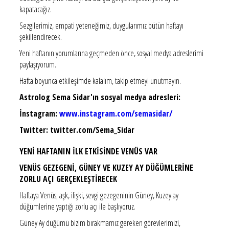
kapatacağız.
Sezgilerimiz, empati yeteneğimiz, duygularımız bütün haftayı
şekillendirecek.
Yeni haftanın yorumlarına geçmeden önce, sosyal medya adreslerimi
paylaşıyorum.
Hafta boyunca etkileşimde kalalım, takip etmeyi unutmayın.
Astrolog Sema Sidar'ın sosyal medya adresleri:
İnstagram:
www.instagram.com/semasidar/
Twitter: twitter.com/Sema_Sidar
YENİ HAFTANIN İLK ETKİSİNDE VENÜS VAR
VENÜS GEZEGENİ, GÜNEY VE KUZEY AY DÜĞÜMLERİNE
ZORLU AÇI GERÇEKLEŞTİRECEK
Haftaya Venüs; aşk, ilişki, sevgi gezegeninin Güney, Kuzey ay
düğümlerine yaptığı zorlu açı ile başlıyoruz.
Güney Ay düğümü bizim bırakmamız gereken görevlerimizi,