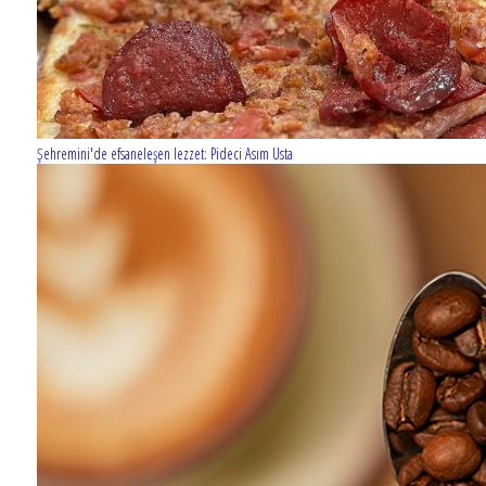
Şehremini'de efsaneleşen lezzet: Pideci Asım Usta