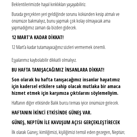
Beklentilerimizde hayal kırıklıkları yaşayabiliriz.
Burada gerçekten yeri geldiğinde sorunu kökünden kesip atmalı ve
önümüze bakmalıyız, bunu yapmak çok kolay olmayacak ama
yapmadığımız zaman da bizden gidecek.
12 MART'A KADAR DİKKAT!
12 Mart’a kadar tutamayacağınız sözleri vermemek önemli.
Eşyalarımız kaybolabilir dikkatli olmalıyız.
BU HAFTA TANIŞACAĞIMIZ İNSANLARA DİKKAT!
Son olarak bu hafta tanışacağımız insanlar hayatımız
için kadersel etkilere sahip olacak mutlaka bir amaca
hizmet etmek için karşımıza çıktılarını söylemeliyim.
Haftanın diğer etkisinde Balık burcu teması iyice önümüze gelecek.
HAFTANIN İKİNCİ ETKİSİNDE GÜNEŞ VAR.
GÜNEŞ, NEPTÜN İLE KAVUŞUM AÇISI GERÇEKLEŞTİRECEK
İlk olarak Güneş; kimliğimizi, kişiliğimizi temsil eden gezegen, Neptün;