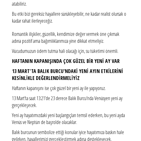
atabiliriz.
Bu etki bizi gereksiz hayallere sürükleyebilir, ne kadar realist olursak o
kadar rahat ilerleyeceğiz.
Romantik ilişkiler, güzellik, kendimize değer vermek öne çıkmak
adına pozitif ama bağımlıklarımıza yine dikkat etmeliyiz.
Vücudumuzun ödem tutma hali olacağı için, su tüketimi önemli.
HAFTANIN KAPANIŞINDA ÇOK GÜZEL BİR YENİ AY VAR
13 MART'TA BALIK BURCU'NDAKİ YENİ AYIN ETKİLERİNİ
KESİNLİKLE DEĞERLENDİRMELİYİZ
Haftanın kapanışını ise çok güzel bir yeni ay ile yapıyoruz.
13 Mart’ta saat 13:21’de 23 derece Balık Burcu’nda Venüsyen yeni ay
gerçekleşecek.
Yeni ay hayatımızdaki yeni başlangıçları temsil ederken, bu yeni ayda
Venüs ve Neptün de başrolde olacaklar.
Balık burcunun sembolize ettiği konular iyice hayatımıza baskın hale
gelirken, hayallerimizi gerçekleştirmek adına destekleyecek.