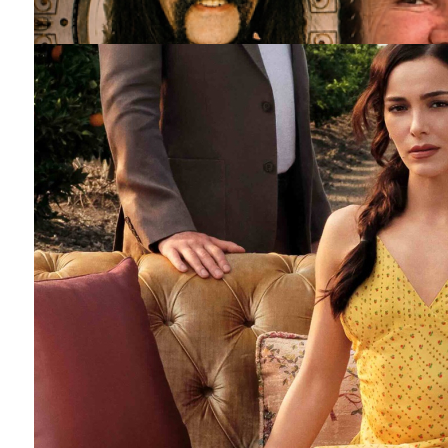
Barış Manço'nun mirasçıları mahkemede!