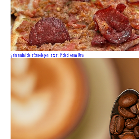
Şehremini'de efsaneleşen lezzet: Pideci Asım Usta