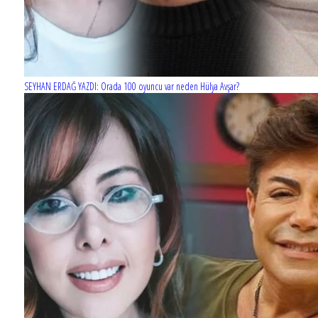
SEYHAN ERDAĞ YAZDI: Orada 100 oyuncu var neden Hülya Avşar?