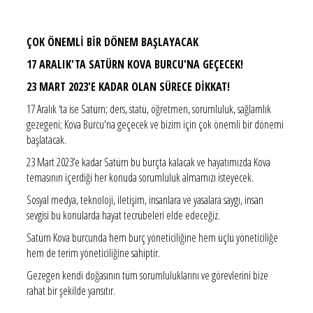
ÇOK ÖNEMLİ BİR DÖNEM BAŞLAYACAK
17 ARALIK'TA SATÜRN KOVA BURCU'NA GEÇECEK!
23 MART 2023'E KADAR OLAN SÜRECE DİKKAT!
17 Aralık ‘ta ise Satürn; ders, statü, öğretmen, sorumluluk, sağlamlık
gezegeni; Kova Burcu'na geçecek ve bizim için çok önemli bir dönemi
başlatacak.
23 Mart 2023’e kadar Satürn bu burçta kalacak ve hayatımızda Kova
temasının içerdiği her konuda sorumluluk almamızı isteyecek.
Sosyal medya, teknoloji, iletişim, insanlara ve yasalara saygı, insan
sevgisi bu konularda hayat tecrübeleri elde edeceğiz.
Satürn Kova burcunda hem burç yöneticiliğine hem üçlü yöneticiliğe
hem de terim yöneticiliğine sahiptir.
Gezegen kendi doğasının tüm sorumluluklarını ve görevlerini bize
rahat bir şekilde yansıtır.