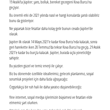
19 Aralık’ta Jüpiter; şans, bolluk, bereket gezegeni Kova Burcu'na
geçiyor.
Bu önemli etki de 2021 yılında nasıl ve hangi konularda şanslı olabiliriz
bunu da gösteriyor.
Ne yaparsak bize fırsatlar daha kolay gelir bunun cevabı Jüpiter’de
olacak.
Jüpiter ilk olarak 14 Mayıs 2021’e kadar Kova Burcu'nda kalacak, sonra
geri harekette iken 28 Temmuz’da tekrar Kova Burcu'na geçip, 29 Aralık
2021’e kadar bu burçta kalacak. Jüpiter, burada üçlü yöneticiliğe
sahiptir.
Bu yüzden güzel ve temiz enerji ile çalışır.
Biz bu dönemde özellikle ideallerimiz, gelecek planlarımız, sosyal
sorumluk projeleri için daha fazla uğraşacağız.
Özgürlükçü bir ruh hali ile daha yaratıcı düşünebileceğiz.
Yine internet, sosyal medya işlerimizin büyümesi ve fırsatları elde
etmemiz şart olurken.