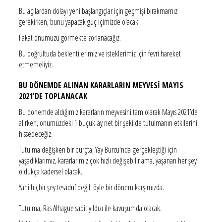
Bu açılardan dolayı yeni başlangıçlar için geçmişi bırakmamız
gerekirken, bunu yapacak güç içimizde olacak.
Fakat önümüzü görmekte zorlanacağız.
Bu doğrultuda beklentilerimiz ve isteklerimiz için fevri hareket
etmemeliyiz.
BU DÖNEMDE ALINAN KARARLARIN MEYVESİ MAYIS
2021'DE TOPLANACAK
Bu dönemde aldığımız kararların meyvesini tam olarak Mayıs 2021’de
alırken, önümüzdeki 1 buçuk ay net bir şekilde tutulmanın etkilerini
hissedeceğiz.
Tutulma değişken bir burçta; Yay Burcu'nda gerçekleştiği için
yaşadıklarımız, kararlarımız çok hızlı değişebilir ama, yaşanan her şey
oldukça kadersel olacak.
Yani hiçbir şey tesadüf değil; öyle bir dönem karşımızda.
Tutulma, Ras Alhague sabit yıldızı ile kavuşumda olacak.