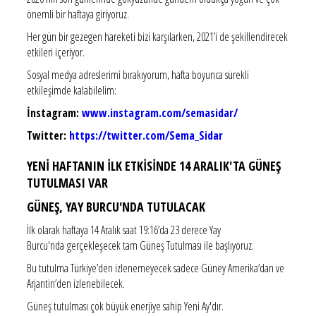
önemli bir haftaya giriyoruz.
Her gün bir gezegen hareketi bizi karşılarken, 2021’i de şekillendirecek
etkileri içeriyor.
Sosyal medya adreslerimi bırakıyorum, hafta boyunca sürekli
etkileşimde kalabilelim:
İnstagram:
www.instagram.com/semasidar/
Twitter:
https://twitter.com/Sema_Sidar
YENİ HAFTANIN İLK ETKİSİNDE 14 ARALIK'TA GÜNEŞ
TUTULMASI VAR
GÜNEŞ, YAY BURCU'NDA TUTULACAK
İlk olarak haftaya 14 Aralık saat 19:16’da 23 derece Yay
Burcu'nda gerçekleşecek tam Güneş Tutulması ile başlıyoruz.
Bu tutulma Türkiye’den izlenemeyecek sadece Güney Amerika’dan ve
Arjantin’den izlenebilecek.
Güneş tutulması çok büyük enerjiye sahip Yeni Ay'dır.