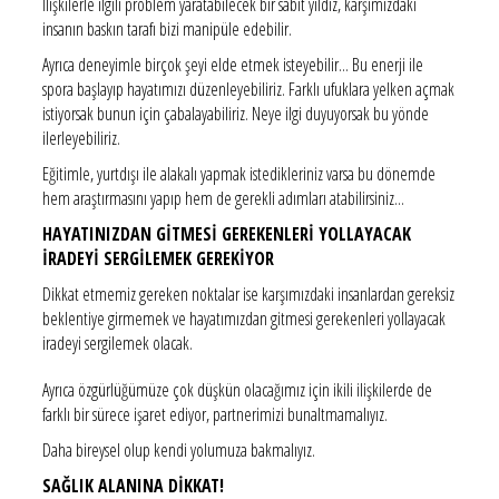
İlişkilerle ilgili problem yaratabilecek bir sabit yıldız, karşımızdaki
insanın baskın tarafı bizi manipüle edebilir.
Ayrıca deneyimle birçok şeyi elde etmek isteyebilir... Bu enerji ile
spora başlayıp hayatımızı düzenleyebiliriz. Farklı ufuklara yelken açmak
istiyorsak bunun için çabalayabiliriz. Neye ilgi duyuyorsak bu yönde
ilerleyebiliriz.
Eğitimle, yurtdışı ile alakalı yapmak istedikleriniz varsa bu dönemde
hem araştırmasını yapıp hem de gerekli adımları atabilirsiniz...
HAYATINIZDAN GİTMESİ GEREKENLERİ YOLLAYACAK
İRADEYİ SERGİLEMEK GEREKİYOR
Dikkat etmemiz gereken noktalar ise karşımızdaki insanlardan gereksiz
beklentiye girmemek ve hayatımızdan gitmesi gerekenleri yollayacak
iradeyi sergilemek olacak.
Ayrıca özgürlüğümüze çok düşkün olacağımız için ikili ilişkilerde de
farklı bir sürece işaret ediyor, partnerimizi bunaltmamalıyız.
Daha bireysel olup kendi yolumuza bakmalıyız.
SAĞLIK ALANINA DİKKAT!