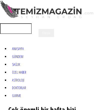
ANASAYFA
GÜNDEM
SAĞLIK
ÖZEL HABER
ASTROLOJİ
DOKTORLAR
GURME
Çok önemli bir hafta bizi