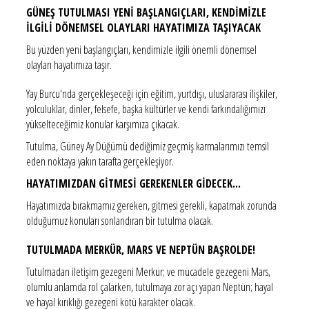
GÜNEŞ TUTULMASI YENİ BAŞLANGIÇLARI, KENDİMİZLE
İLGİLİ DÖNEMSEL OLAYLARI HAYATIMIZA TAŞIYACAK
Bu yüzden yeni başlangıçları, kendimizle ilgili önemli dönemsel
olayları hayatımıza taşır.
Yay Burcu'nda gerçekleşeceği için eğitim, yurtdışı, uluslararası ilişkiler,
yolculuklar, dinler, felsefe, başka kültürler ve kendi farkındalığımızı
yükselteceğimiz konular karşımıza çıkacak.
Tutulma, Güney Ay Düğümü dediğimiz geçmiş karmalarımızı temsil
eden noktaya yakın tarafta gerçekleşiyor.
HAYATIMIZDAN GİTMESİ GEREKENLER GİDECEK...
Hayatımızda bırakmamız gereken, gitmesi gerekli, kapatmak zorunda
olduğumuz konuları sonlandıran bir tutulma olacak.
TUTULMADA MERKÜR, MARS VE NEPTÜN BAŞROLDE!
Tutulmadan iletişim gezegeni Merkür; ve mücadele gezegeni Mars,
olumlu anlamda rol çalarken, tutulmaya zor açı yapan Neptün; hayal
ve hayal kırıklığı gezegeni kötü karakter olacak.