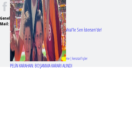
Genel Yayın Yönetmeni:
Seyhan Erdağ
Mail:
t
emizmagazin@gmail.com
Erol Köse'nin mektupları ilk kez Nur Viral'le Sen İstersen'de!
Tasarım & Geliştirme | kerataif işler
PELİN KARAHAN: BOŞANMA KARARI ALINDI