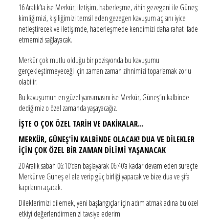
16 Aralık’ta ise Merkür; iletişim, haberleşme, zihin gezegeni ile Güneş;
kimliğimizi, kişiliğimizi temsil eden gezegen kavuşum açısını iyice
netleştirecek ve iletişimde, haberleşmede kendimizi daha rahat ifade
etmemizi sağlayacak.
Merkür çok mutlu olduğu bir pozisyonda bu kavuşumu
gerçekleştirmeyeceği için zaman zaman zihnimizi toparlamak zorlu
olabilir.
Bu kavuşumun en güzel yansımasını ise Merkür, Güneş’in kalbinde
dediğimiz o özel zamanda yaşayacağız.
İŞTE O ÇOK ÖZEL TARİH VE DAKİKALAR...
MERKÜR, GÜNEŞ'İN KALBİNDE OLACAK! DUA VE DİLEKLER
İÇİN ÇOK ÖZEL BİR ZAMAN DİLİMİ YAŞANACAK
20 Aralık sabah 06:10’dan başlayarak 06:40’a kadar devam eden süreçte
Merkür ve Güneş el ele verip güç birliği yapacak ve bize dua ve şifa
kapılarını açacak.
Dileklerimizi dilemek, yeni başlangıçlar için adım atmak adına bu özel
etkiyi değerlendirmenizi tavsiye ederim.