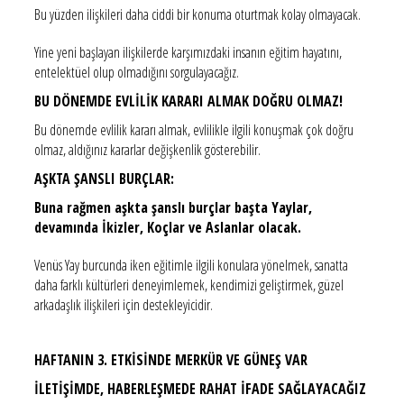
Bu yüzden ilişkileri daha ciddi bir konuma oturtmak kolay olmayacak.
Yine yeni başlayan ilişkilerde karşımızdaki insanın eğitim hayatını,
entelektüel olup olmadığını sorgulayacağız.
BU DÖNEMDE EVLİLİK KARARI ALMAK DOĞRU OLMAZ!
Bu dönemde evlilik kararı almak, evlilikle ilgili konuşmak çok doğru
olmaz, aldığınız kararlar değişkenlik gösterebilir.
AŞKTA ŞANSLI BURÇLAR:
Buna rağmen aşkta şanslı burçlar başta Yaylar,
devamında İkizler, Koçlar ve Aslanlar olacak.
Venüs Yay burcunda iken eğitimle ilgili konulara yönelmek, sanatta
daha farklı kültürleri deneyimlemek, kendimizi geliştirmek, güzel
arkadaşlık ilişkileri için destekleyicidir.
HAFTANIN 3. ETKİSİNDE MERKÜR VE GÜNEŞ VAR
İLETİŞİMDE, HABERLEŞMEDE RAHAT İFADE SAĞLAYACAĞIZ