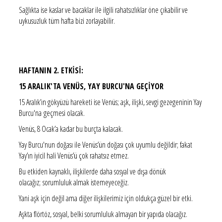
Sağlıkta ise kaslar ve bacaklar ile ilgili rahatsızlıklar öne çıkabilir ve
uykusuzluk tüm hafta bizi zorlayabilir.
HAFTANIN 2. ETKİSİ:
15 ARALIK'TA VENÜS, YAY BURCU'NA GEÇİYOR
15 Aralık’ın gökyüzü hareketi ise Venüs; aşk, ilişki, sevgi gezegeninin Yay
Burcu'na geçmesi olacak.
Venüs, 8 Ocak’a kadar bu burçta kalacak.
Yay Burcu'nun doğası ile Venüs’ün doğası çok uyumlu değildir; fakat
Yay’ın iyicil hali Venüs’ü çok rahatsız etmez.
Bu etkiden kaynaklı, ilişkilerde daha sosyal ve dışa dönük
olacağız; sorumluluk almak istemeyeceğiz.
Yani aşk için değil ama diğer ilişkilerimiz için oldukça güzel bir etki.
Aşkta flörtöz, sosyal, belki sorumluluk almayan bir yapıda olacağız.