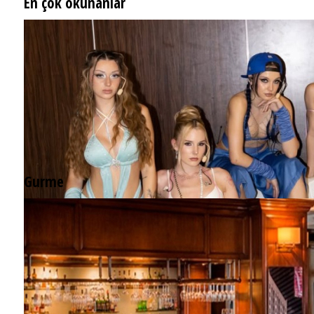
En çok okunanlar
Gurme
EĞLENCE HAYATINA YENİ SOLUK: Gabbro Dream Theatre