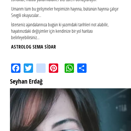
Umarım tüm bu gelişmeler hepimizin hayrına, bütünün hayrına çalışır
Sevgili okuyucular...
İsterseniz ajandalarınıza bugün ki yazımdaki tarihleri not alabilir,
hayatınızdaki değişimler için kendinize bir yol haritası
belirleyebilirsiniz...
ASTROLOG SEMA SİDAR
Facebook
Twitter
instagram
Pinterest
WhatsApp
Share
Seyhan Erdağ
SEYHAN ERDAĞ YAZDI: Peki Mehmet Ali Erbil bu evliliği neden yaptı?