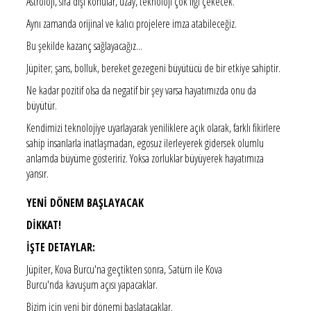
Astroloji, sıra dışı konular, uzay, teknoloji çok ilgi çekecek.
Aynı zamanda orijinal ve kalıcı projelere imza atabileceğiz.
Bu şekilde kazanç sağlayacağız...
Jüpiter; şans, bolluk, bereket gezegeni büyütücü de bir etkiye sahiptir.
Ne kadar pozitif olsa da negatif bir şey varsa hayatımızda onu da
büyütür.
Kendimizi teknolojiye uyarlayarak yeniliklere açık olarak, farklı fikirlere
sahip insanlarla inatlaşmadan, egosuz ilerleyerek gidersek olumlu
anlamda büyüme gösteririz. Yoksa zorluklar büyüyerek hayatımıza
yansır.
YENİ DÖNEM BAŞLAYACAK
DİKKAT!
İŞTE DETAYLAR:
Jüpiter, Kova Burcu'na geçtikten sonra, Satürn ile Kova
Burcu'nda kavuşum açısı yapacaklar.
Bizim için yeni bir dönemi başlatacaklar.