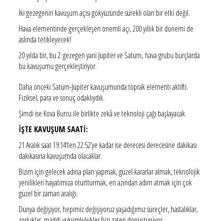
İki gezegenin kavuşum açısı gökyüzünde sürekli olan bir etki değil.
Hava elementinde gerçekleşen önemli açı, 200 yıllık bir dönemi de
aslında tetikleyecek!
20 yılda bir, bu 2 gezegen yani Jüpiter ve Satürn, hava grubu burçlarda
bu kavuşumu gerçekleştiriyor.
Daha önceki Satürn-Jüpiter kavuşumunda toprak elementi aktifti.
Fiziksel, para ve sonuç odaklıydık.
Şimdi ise Kova Burcu ile birlikte zekâ ve teknoloji çağı başlayacak.
İŞTE KAVUŞUM SAATİ:
21 Aralık saat 19:14’ten 22:52’ye kadar ise derecesi derecesine dakikası
dakikasına kavuşumda olacaklar.
Bizim için gelecek adına plan yapmak, güzel kararlar almak, teknolojik
yenilikleri hayatımıza oturtturmak, en azından adım atmak için çok
güzel bir zaman aralığı.
Dünya değişiyor, hepimiz değişiyoruz yaşadığımız süreçler, hastalıklar,
zorluklar, maddi yükümlülükler bizi zaten dönüştürüyor.