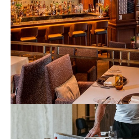
MANİFEST BELGESELİ GELİYOR