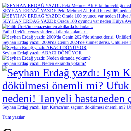
SEYHAN ERDAĞ YAZDI: Peki Mehmet Ali Erbil bu evliliği neden 
SEYHAN ERDAĞ YAZDI: Orada 100 oyuncu var neden Hülya Avş
Fatih Ürek'in cenazesinden akıllarda kalanlar...
Seyhan Erdağ yazdı: 2009'da Cenin 2024'de sünnet derisi. Ünlülerle r
Seyhan Erdağ yazdı: ABACI DÖNÜYOR
Seyhan Erdağ yazdı: Neden ekranda yokum?
Seyhan Erdağ yazdı: Işın Karaca'nın saçının dökülmesi önemli mi? Ufu
Tüm yazılar