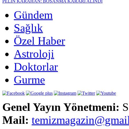
PELİN KARAHAN: BOŞANMA KARARI ALINDI
Gündem
Sağlık
Özel Haber
Astroloji
Doktorlar
Gurme
Genel Yayın Yönetmeni:
S
Mail:
t
emizmagazin@gmai