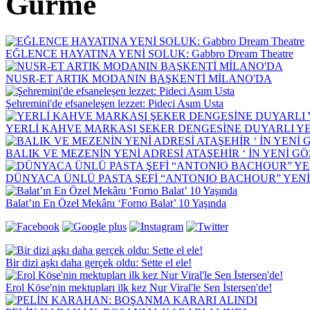
Gurme
EĞLENCE HAYATINA YENİ SOLUK: Gabbro Dream Theatre
NUSR-ET ARTIK MODANIN BAŞKENTİ MİLANO'DA
Şehremini'de efsaneleşen lezzet: Pideci Asım Usta
YERLİ KAHVE MARKASI ŞEKER DENGESİNE DUYARLI YEN
BALIK VE MEZENİN YENİ ADRESİ ATAŞEHİR ‘ İN YENİ G
DÜNYACA ÜNLÜ PASTA ŞEFİ “ANTONIO BACHOUR” YEN
Balat’ın En Özel Mekânı ‘Forno Balat’ 10 Yaşında
Bir dizi aşkı daha gerçek oldu: Sette el ele!
Erol Köse'nin mektupları ilk kez Nur Viral'le Sen İstersen'de!