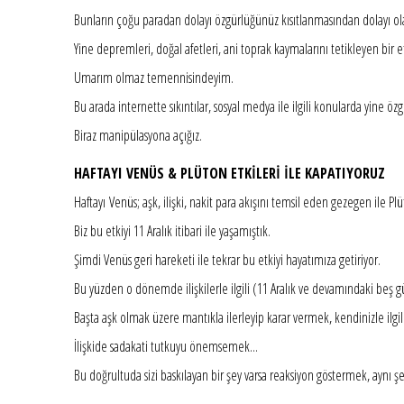
Bunların çoğu paradan dolayı özgürlüğünüz kısıtlanmasından dolayı ol
Yine depremleri, doğal afetleri, ani toprak kaymalarını tetikleyen bir e
Umarım olmaz temennisindeyim.
Bu arada internette sıkıntılar, sosyal medya ile ilgili konularda yine 
Biraz manipülasyona açığız.
HAFTAYI VENÜS & PLÜTON ETKİLERİ İLE KAPATIYORUZ
Haftayı Venüs; aşk, ilişki, nakit para akışını temsil eden gezegen ile
Biz bu etkiyi 11 Aralık itibari ile yaşamıştık.
Şimdi Venüs geri hareketi ile tekrar bu etkiyi hayatımıza getiriyor.
Bu yüzden o dönemde ilişkilerle ilgili (11 Aralık ve devamındaki beş g
Başta aşk olmak üzere mantıkla ilerleyip karar vermek, kendinizle ilgil
İlişkide sadakati tutkuyu önemsemek...
Bu doğrultuda sizi baskılayan bir şey varsa reaksiyon göstermek, aynı ş