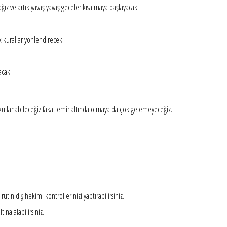
ız ve artık yavaş yavaş geceler kısalmaya başlayacak.
 kurallar yönlendirecek.
acak.
ı kullanabileceğiz fakat emir altında olmaya da çok gelemeyeceğiz.
utin diş hekimi kontrollerinizi yaptırabilirsiniz.
ına alabilirsiniz.