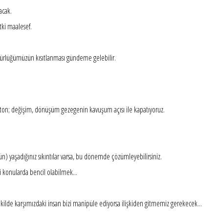
acak.
tki maalesef.
özgürlüğümüzün kısıtlanması gündeme gelebilir.
 Plüton; değişim, dönüşüm gezegenin kavuşum açısı ile kapatıyoruz.
ün) yaşadığınız sıkıntılar varsa, bu dönemde çözümleyebilirsiniz.
i konularda bencil olabilmek...
ekilde karşımızdaki insan bizi manipüle ediyorsa ilişkiden gitmemiz gerekecek...