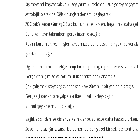
Kış mevsimi başlayacak ve kuzey yarım kürede en uzun geceyi yaşayacağ
Astrolojik olarak da Oğlak burçları dönemi başlayacak.
20 Ocak’a kadar Güneş Oğlak burcunda ilerlerken, hayatımızı daha çok
Daha katı tavır takınırken, görev insanı olacağız.
Resmî kurumlar, resmi işler hayatımızda daha baskın bir şekilde yer al
İş odaklı olacağız.
Oğlak burcu öncü niteliğe sahip bir burç olduğu için lider vasıflarımız
Gerçekten işimize ve sorumluluklarımıza odaklanacağız.
Çok çalışmak isteyeceğiz, daha sadık ve güvenilir bir yapıda olacağız.
Gerçekçi davranıp hayalperestlikten uzak ilerleyeceğiz.
Somut şeylerle mutlu olacağız.
Sağlık açısından ise dişler ve kemikler bu süreçte daha hassas olurken, r
Şeker rahatsızlığınız varsa, bu dönemde çok güzel bir şekilde kontrol alt