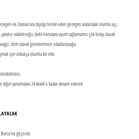
gezegen ile Uranüs sıra dışılığı temsil eden gezegen arasındaki olumlu açı.
n, yaratıcı olabileceğiz, farklı konulara uyum sağlamamız çok kolay olacak.
cağız, zihin olarak görevlerimize odaklanacağız.
mak için oldukça olumlu bir etki.
irebilirsiniz.
n diğer yansımaları 24 Aralık'a kadar devam edecek.
LAYACAK
ak Burcu'na geçecek.