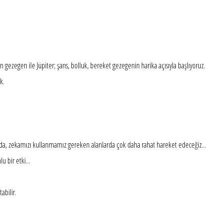
den gezegen ile Jüpiter; şans, bolluk, bereket gezegenin harika açısıyla başlıyoruz.
k.
larda, zekamızı kullanmamız gereken alanlarda çok daha rahat hareket edeceğiz...
u bir etki...
abilir.