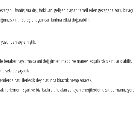
 gezegeni Uranüs; sıra dışı, farklı, ani gelişen olayları temsil eden gezegene zorlu bir açı
z sıkıntılı süreçler açısından kırılma etkisi doğurabilir.
ı yüzünden söylemiştik.
le beraber hayatımızda ani değişimler, maddi ve manevi koşullarda sıkıntılar olabilir.
klü şekilde yaşadık.
lerde nasıl ilerledik deyip aslında birazcık hesap soracak.
ilerlememiz şart ve bizi baskı altına alan zorlayan enerjilerden uzak durmamız gere