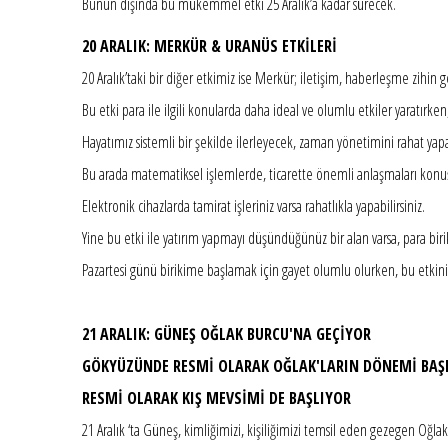
Bunun dışında bu mükemmel etki 25 Aralık’a kadar sürecek.
20 ARALIK: MERKÜR & URANÜS ETKİLERİ
20 Aralık’taki bir diğer etkimiz ise Merkür; iletişim, haberleşme zihin 
Bu etki para ile ilgili konularda daha ideal ve olumlu etkiler yaratırke
Hayatımız sistemli bir şekilde ilerleyecek, zaman yönetimini rahat yapa
Bu arada matematiksel işlemlerde, ticarette önemli anlaşmaları konuş
Elektronik cihazlarda tamirat işleriniz varsa rahatlıkla yapabilirsiniz.
Yine bu etki ile yatırım yapmayı düşündüğünüz bir alan varsa, para birikt
Pazartesi günü birikime başlamak için gayet olumlu olurken, bu etkini
21 ARALIK: GÜNEŞ OĞLAK BURCU'NA GEÇİYOR
GÖKYÜZÜNDE RESMİ OLARAK OĞLAK'LARIN DÖNEMİ BAŞ
RESMİ OLARAK KIŞ MEVSİMİ DE BAŞLIYOR
21 Aralık ‘ta Güneş, kimliğimizi, kişiliğimizi temsil eden gezegen Oğl