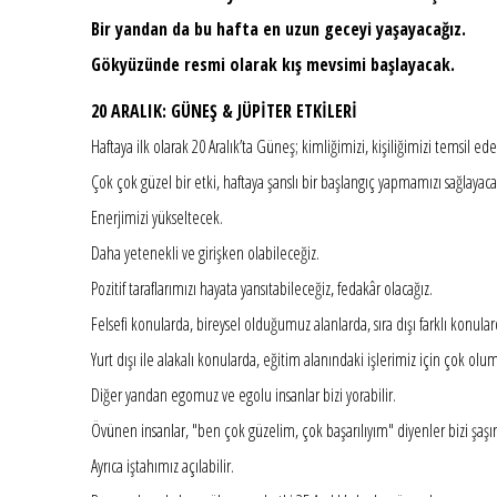
Bir yandan da bu hafta en uzun geceyi yaşayacağız.
Gökyüzünde resmi olarak kış mevsimi başlayacak.
20 ARALIK: GÜNEŞ & JÜPİTER ETKİLERİ
Haftaya ilk olarak 20 Aralık’ta Güneş; kimliğimizi, kişiliğimizi temsil e
Çok çok güzel bir etki, haftaya şanslı bir başlangıç yapmamızı sağlayaca
Enerjimizi yükseltecek.
Daha yetenekli ve girişken olabileceğiz.
Pozitif taraflarımızı hayata yansıtabileceğiz, fedakâr olacağız.
Felsefi konularda, bireysel olduğumuz alanlarda, sıra dışı farklı konu
Yurt dışı ile alakalı konularda, eğitim alanındaki işlerimiz için çok oluml
Diğer yandan egomuz ve egolu insanlar bizi yorabilir.
Övünen insanlar, "ben çok güzelim, çok başarılıyım" diyenler bizi şaşırt
Ayrıca iştahımız açılabilir.