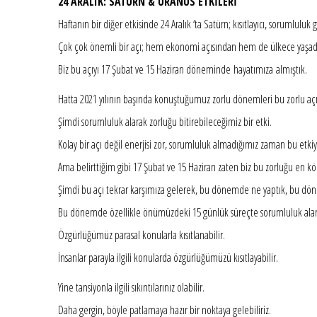
24 ARALIK: SATÜRN & URANÜS ETKİLERİ
Haftanın bir diğer etkisinde 24 Aralık ‘ta Satürn; kısıtlayıcı, sorumluluk
Çok çok önemli bir açı; hem ekonomi açısından hem de ülkece yaşadığımı
Biz bu açıyı 17 Şubat ve 15 Haziran döneminde hayatımıza almıştık.
Hatta 2021 yılının başında konuştuğumuz zorlu dönemleri bu zorlu aç
Şimdi sorumluluk alarak zorluğu bitirebileceğimiz bir etki.
Kolay bir açı değil enerjisi zor, sorumluluk almadığımız zaman bu etkiy
Ama belirttiğim gibi 17 Şubat ve 15 Haziran zaten biz bu zorluğu en kö
Şimdi bu açı tekrar karşımıza gelerek, bu dönemde ne yaptık, bu dönem
Bu dönemde özellikle önümüzdeki 15 günlük süreçte sorumluluk alarak 
Özgürlüğümüz parasal konularla kısıtlanabilir.
İnsanlar parayla ilgili konularda özgürlüğümüzü kısıtlayabilir.
Yine tansiyonla ilgili sıkıntılarınız olabilir.
Daha gergin, böyle patlamaya hazır bir noktaya gelebiliriz.