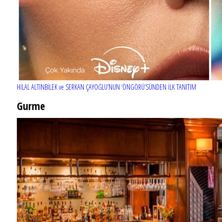
HİLAL ALTINBİLEK ve SERKAN ÇAYOĞLU’NUN ‘ÖNGÖRÜ’SÜNDEN İLK TANITIM
Gurme
EĞLENCE HAYATINA YENİ SOLUK: Gabbro Dream Theatre