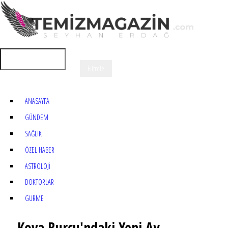
ANASAYFA
GÜNDEM
SAĞLIK
ÖZEL HABER
ASTROLOJİ
DOKTORLAR
GURME
Kova Burcu'ndaki Yeni Ay