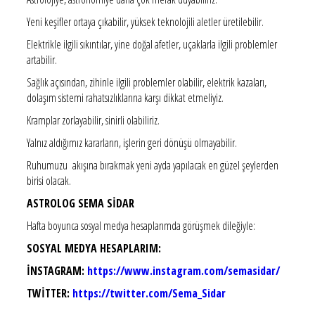
Yeni keşifler ortaya çıkabilir, yüksek teknolojili aletler üretilebilir.
Elektrikle ilgili sıkıntılar, yine doğal afetler, uçaklarla ilgili problemler
artabilir.
Sağlık açısından, zihinle ilgili problemler olabilir, elektrik kazaları,
dolaşım sistemi rahatsızlıklarına karşı dikkat etmeliyiz.
Kramplar zorlayabilir, sinirli olabiliriz.
Yalnız aldığımız kararların, işlerin geri dönüşü olmayabilir.
Ruhumuzu akışına bırakmak yeni ayda yapılacak en güzel şeylerden
birisi olacak.
ASTROLOG SEMA SİDAR
Hafta boyunca sosyal medya hesaplarımda görüşmek dileğiyle:
SOSYAL MEDYA HESAPLARIM:
İNSTAGRAM:
https://www.instagram.com/semasidar/
TWİTTER:
https://twitter.com/Sema_Sidar