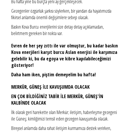
Bu hafta yine bu burçta yeni ay gerçekleşecek.
Gezegenler özgürlük şarkısı söylerken, bir yandan da hayatımızda
fikirsel anlamda önemli değişimlere sebep olacak.
Baskın Kova Burcu enerjilerini size detay detay açıklamadan,
belirtmem gereken bir nokta var.
Evren de her şey zıttı ile var olmuştur, bu kadar baskın
Kova enerjileri karşıt burcu Aslan enerjisi ile karşımıza
gelebilir ki, bu da egoya ve kibre kapılabileceğimizi
gösteriyor!
Daha ham iken, piştim demeyelim bu hafta!
MERKÜR, GÜNEŞ İLE KAVUŞUMDA OLACAK
EN ÇOK BİLDİĞİNİZ TABİR İLE MERKÜR, GÜNEŞ'İN
KALBİNDE OLACAK
İlk olarak geri harekette olan Merkür; iletişim, haberleşme gezegeni
ile Güneş; kimliğimizi temsil eden gezegen kavuşumda olacak.
Bireysel anlamda daha rahat iletişim kurmamıza destek verirken,