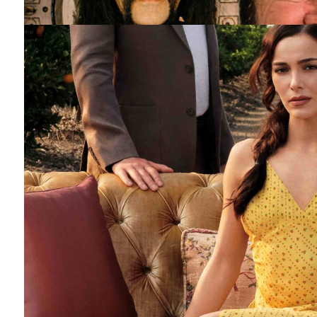
Barış Manço'nun mirasçıları mahkemede!