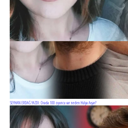
SEYHAN ERDAĞ YAZDI: Orada 100 oyuncu var neden Hülya Avşar?