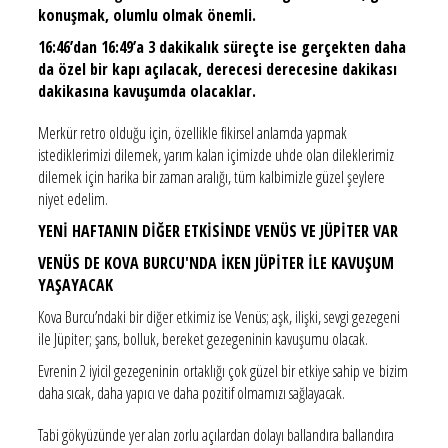
konuşmak, olumlu olmak önemli.
16:46’dan 16:49’a 3 dakikalık süreçte ise gerçekten daha
da özel bir kapı açılacak, derecesi derecesine dakikası
dakikasına kavuşumda olacaklar.
Merkür retro olduğu için, özellikle fikirsel anlamda yapmak
istediklerimizi dilemek, yarım kalan içimizde uhde olan dileklerimiz
dilemek için harika bir zaman aralığı, tüm kalbimizle güzel şeylere
niyet edelim.
YENİ HAFTANIN DİĞER ETKİSİNDE VENÜS VE JÜPİTER VAR
VENÜS DE KOVA BURCU'NDA İKEN JÜPİTER İLE KAVUŞUM
YAŞAYACAK
Kova Burcu’ndaki bir diğer etkimiz ise Venüs; aşk, ilişki, sevgi gezegeni
ile Jüpiter; şans, bolluk, bereket gezegeninin kavuşumu olacak.
Evrenin 2 iyicil gezegeninin ortaklığı çok güzel bir etkiye sahip ve bizim
daha sıcak, daha yapıcı ve daha pozitif olmamızı sağlayacak.
Tabi gökyüzünde yer alan zorlu açılardan dolayı ballandıra ballandıra