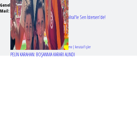
Genel Yayın Yönetmeni:
Seyhan Erdağ
Mail:
t
emizmagazin@gmail.com
Erol Köse'nin mektupları ilk kez Nur Viral'le Sen İstersen'de!
Tasarım & Geliştirme | kerataif işler
PELİN KARAHAN: BOŞANMA KARARI ALINDI