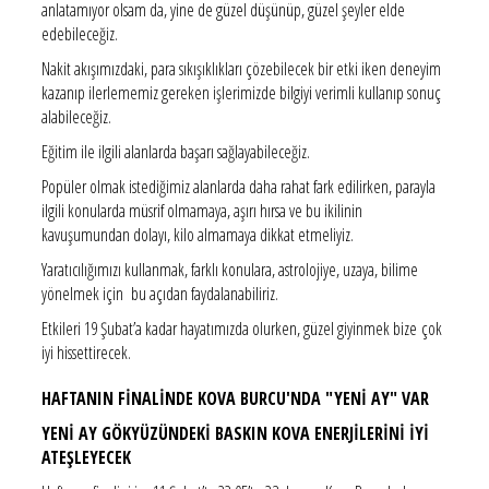
anlatamıyor olsam da, yine de güzel düşünüp, güzel şeyler elde
edebileceğiz.
Nakit akışımızdaki, para sıkışıklıkları çözebilecek bir etki iken deneyim
kazanıp ilerlememiz gereken işlerimizde bilgiyi verimli kullanıp sonuç
alabileceğiz.
Eğitim ile ilgili alanlarda başarı sağlayabileceğiz.
Popüler olmak istediğimiz alanlarda daha rahat fark edilirken, parayla
ilgili konularda müsrif olmamaya, aşırı hırsa ve bu ikilinin
kavuşumundan dolayı, kilo almamaya dikkat etmeliyiz.
Yaratıcılığımızı kullanmak, farklı konulara, astrolojiye, uzaya, bilime
yönelmek için bu açıdan faydalanabiliriz.
Etkileri 19 Şubat’a kadar hayatımızda olurken, güzel giyinmek bize çok
iyi hissettirecek.
HAFTANIN FİNALİNDE KOVA BURCU'NDA "YENİ AY" VAR
YENİ AY GÖKYÜZÜNDEKİ BASKIN KOVA ENERJİLERİNİ İYİ
ATEŞLEYECEK