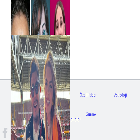
Gündem
Sağlık
Özel Haber
Astroloji
Doktorlar
Gurme
Bir dizi aşkı daha gerçek oldu: Sette el ele!