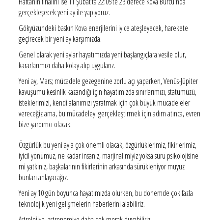
Haftanın finalini ise 11 Şubat’ta 22:05’te 23 derece Kova Burcu'nda
gerçekleşecek yeni ay ile yapıyoruz.
Gökyüzündeki baskın Kova enerjilerini iyice ateşleyecek, harekete
geçirecek bir yeni ay karşımızda.
Genel olarak yeni aylar hayatımızda yeni başlangıçlara vesile olur,
kararlarımızı daha kolay alıp uygularız.
Yeni ay, Mars; mücadele gezegenine zorlu açı yaparken, Venüs-Jüpiter
kavuşumu kesinlik kazandığı için hayatımızda sınırlarımızı, statümüzü,
isteklerimizi, kendi alanımızı yaratmak için çok büyük mücadeleler
vereceğiz ama, bu mücadeleyi gerçekleştirmek için adım atınca, evren
bize yardımcı olacak.
Özgürlük bu yeni ayla çok önemli olacak, özgürlüklerimiz, fikirlerimiz,
iyicil yönümüz, ne kadar insanız, marjinal miyiz yoksa sürü psikolojisine
mi yatkınız, başkalarının fikirlerinin arkasında sürükleniyor muyuz
bunları anlayacağız.
Yeni ay 10 gün boyunca hayatımızda olurken, bu dönemde çok fazla
teknolojik yeni gelişmelerin haberlerini alabiliriz.
Astrolojiye, astronomiye daha çok merak duyabiliriz.