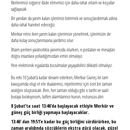
fikirlerimizi özgürce ifade etmemiz için daha rahat ortam ve koşullar
sağlayacak.
Bir yandan da yarım kalan işlerimizi bitirmek ve sonuçlandırmak adına
daha rahat hareket edeceğiz.
Merkür retro iken yarım kalan işlerimize yönelmek, işlerimizin de
daha kolay sonuçlanmasına yardımcı olur.
İlham perileri yaratıcılıkta yanımızda olurken, e-postaları ve mesajları
doğru insanlara yolladığımızdan emin olmalıyız.
Yine elektronik eşyalarda bozulmalar yaşayabiliriz dikkatli olmalıyız.
Bu etki 10 Şubat’a kadar devam ederken, Merkür Güneş ile tam
kavuşumda olup el ele dualarımız, niyetlerimiz için özel bir zaman
aralığını oluşturacak. Ben, her zaman olduğu gibi o tarihi ve saati
buraya bırakıyorum, lütfen alarmlarınızı kurun, notunuzu alın:
8 Şubat’ta saat 13:46’da başlayacak etkiyle Merkür ve
güneş güç birliği yapmaya başlayacaklar.
13:46’ dan 19:51’e kadar bu güç birliğini sürdürürken, bu
zaman aralığında sözcüklerin ekstra gücü olacak, güzel