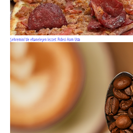
Şehremini'de efsaneleşen lezzet: Pideci Asım Usta