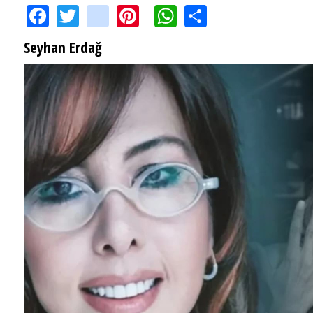
Facebook
Twitter
instagram
Pinterest
WhatsApp
Share
Seyhan Erdağ
SEYHAN ERDAĞ YAZDI: Peki Mehmet Ali Erbil bu evliliği neden yaptı?