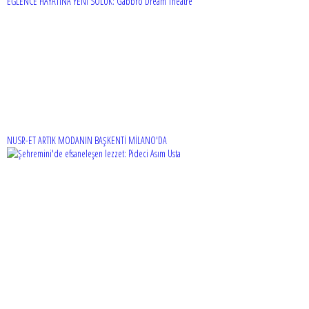
EĞLENCE HAYATINA YENİ SOLUK: Gabbro Dream Theatre
NUSR-ET ARTIK MODANIN BAŞKENTİ MİLANO'DA