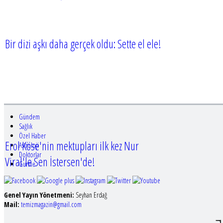
Bir dizi aşkı daha gerçek oldu: Sette el ele!
Gündem
Sağlık
Özel Haber
Erol Köse'nin mektupları ilk kez Nur
Astroloji
Doktorlar
Viral'le Sen İstersen'de!
Gurme
Genel Yayın Yönetmeni:
Seyhan Erdağ
Mail:
t
emizmagazin@gmail.com