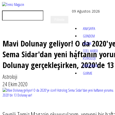
09 Ağustos 2026
ANASAYFA
GÜNDEM
Mavi Dolunay geliyor! O da 2020'ye
SAĞLIK
ÖZEL HABER
Sema Sidar'dan yeni haftanın yoru
ASTROLOJİ
Dolunay gerçekleşirken, 2020'de 13
DOKTORLAR
GURME
Astroloji
24 Ekim 2020
Sevgili Temiz Magazin okuyucularım, yepyeni bir haft