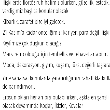
İlişkilerde flörtöz ruh halimiz olurken, güzellik, este
verdiğimiz başlıca konular olacak.
Kibarlık, zarafet bize iyi gelecek.
21 Kasım’a kadar önceliğimiz; kariyer, para değil ilişki
Keyfimize çok düşkün olacağız.
Mars retro olduğu için tembellik ve rehavet artabilir.
Moda, dekorasyon, giyim, kuşam, lüks, değerli taşlara 
Yine sanatsal konularda yaratıcılığımızı rahatlıkla kull
de barındırıyor...
Erosun okları her an bizi bulabilirken, aşkta en şanslı
olacak devamında Koçlar, İkizler, Kovalar.