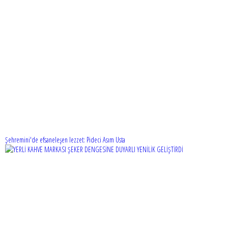
Şehremini'de efsaneleşen lezzet: Pideci Asım Usta