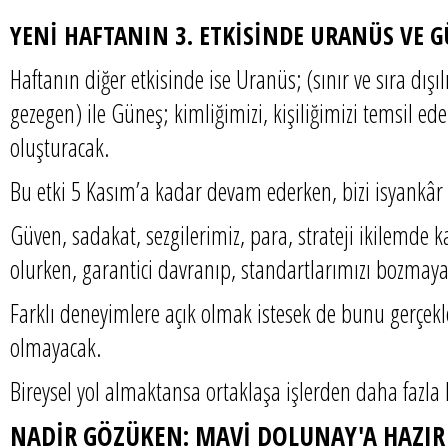
YENİ HAFTANIN 3. ETKİSİNDE URANÜS VE 
Haftanın diğer etkisinde ise Uranüs; (sınır ve sıra dışı
gezegen) ile Güneş; kimliğimizi, kişiliğimizi temsil ed
oluşturacak.
Bu etki 5 Kasım’a kadar devam ederken, bizi isyankâr b
Güven, sadakat, sezgilerimiz, para, strateji ikilemde 
olurken, garantici davranıp, standartlarımızı bozmayab
Farklı deneyimlere açık olmak istesek de bunu gerçekl
olmayacak.
Bireysel yol almaktansa ortaklaşa işlerden daha fazla k
NADİR GÖZÜKEN: MAVİ DOLUNAY'A HAZI