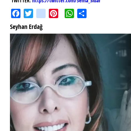
TWİTTER:
https://twitter.com/Sema_Sidar
Facebook
Twitter
instagram
Pinterest
WhatsApp
Share
Seyhan Erdağ
SEYHAN ERDAĞ YAZDI: Peki Mehmet Ali Erbil bu evliliği neden yaptı?