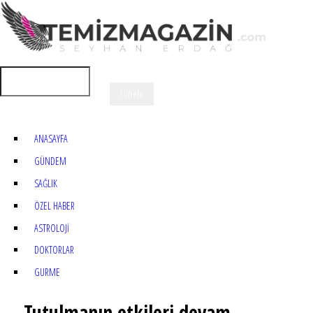
ANASAYFA
GÜNDEM
SAĞLIK
ÖZEL HABER
ASTROLOJİ
DOKTORLAR
GURME
Tutulmanın etkileri devam