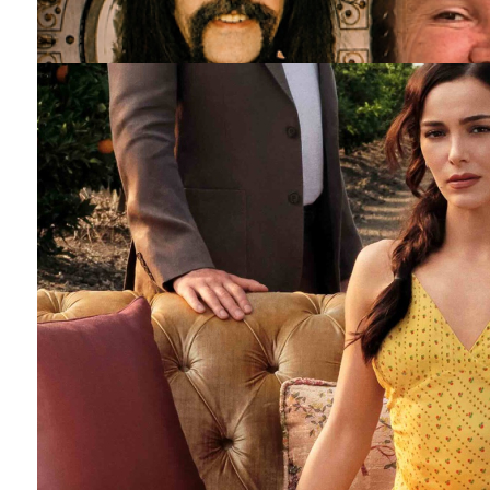
Barış Manço'nun mirasçıları mahkemede!