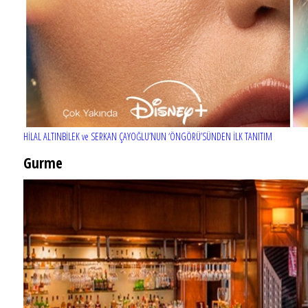
HİLAL ALTINBİLEK ve SERKAN ÇAYOĞLU’NUN ‘ÖNGÖRÜ’SÜNDEN İLK TANITIM
Gurme
EĞLENCE HAYATINA YENİ SOLUK: Gabbro Dream Theatre