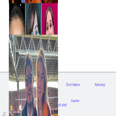
Gündem
Sağlık
Özel Haber
Astroloji
Doktorlar
Gurme
Bir dizi aşkı daha gerçek oldu: Sette el ele!