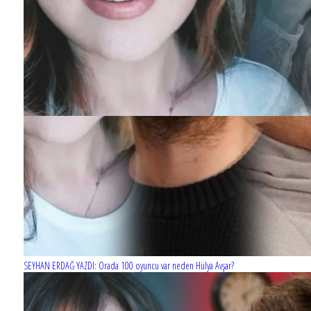
SEYHAN ERDAĞ YAZDI: Orada 100 oyuncu var neden Hülya Avşar?