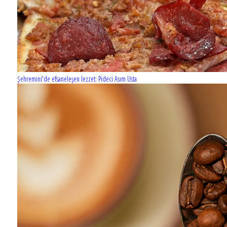
Şehremini'de efsaneleşen lezzet: Pideci Asım Usta