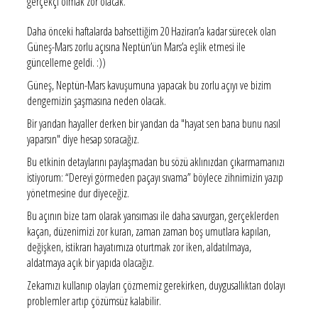
gerçekçi olmak zor olacak.
Daha önceki haftalarda bahsettiğim 20 Haziran’a kadar sürecek olan
Güneş-Mars zorlu açısına Neptün’ün Mars’a eşlik etmesi ile
güncelleme geldi. :))
Güneş, Neptün-Mars kavuşumuna yapacak bu zorlu açıyı ve bizim
dengemizin şaşmasına neden olacak.
Bir yandan hayaller derken bir yandan da "hayat sen bana bunu nasıl
yaparsın" diye hesap soracağız.
Bu etkinin detaylarını paylaşmadan bu sözü aklınızdan çıkarmamanızı
istiyorum: “Dereyi görmeden paçayı sıvama” böylece zihnimizin yazıp
yönetmesine dur diyeceğiz.
Bu açının bize tam olarak yansıması ile daha savurgan, gerçeklerden
kaçan, düzenimizi zor kuran, zaman zaman boş umutlara kapılan,
değişken, istikrarı hayatımıza oturtmak zor iken, aldatılmaya,
aldatmaya açık bir yapıda olacağız.
Zekamızı kullanıp olayları çözmemiz gerekirken, duygusallıktan dolayı
problemler artıp çözümsüz kalabilir.