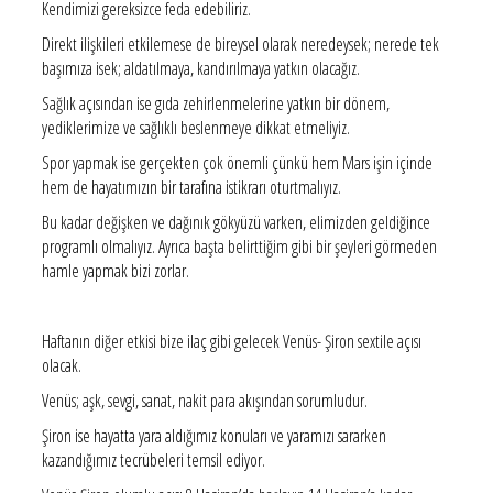
Kendimizi gereksizce feda edebiliriz.
Direkt ilişkileri etkilemese de bireysel olarak neredeysek; nerede tek
başımıza isek; aldatılmaya, kandırılmaya yatkın olacağız.
Sağlık açısından ise gıda zehirlenmelerine yatkın bir dönem,
yediklerimize ve sağlıklı beslenmeye dikkat etmeliyiz.
Spor yapmak ise gerçekten çok önemli çünkü hem Mars işin içinde
hem de hayatımızın bir tarafına istikrarı oturtmalıyız.
Bu kadar değişken ve dağınık gökyüzü varken, elimizden geldiğince
programlı olmalıyız. Ayrıca başta belirttiğim gibi bir şeyleri görmeden
hamle yapmak bizi zorlar.
Haftanın diğer etkisi bize ilaç gibi gelecek Venüs- Şiron sextile açısı
olacak.
Venüs; aşk, sevgi, sanat, nakit para akışından sorumludur.
Şiron ise hayatta yara aldığımız konuları ve yaramızı sararken
kazandığımız tecrübeleri temsil ediyor.