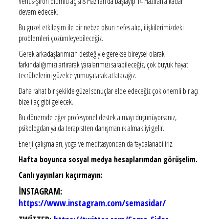
Venüs-Şiron olumlu açısı 8 Haziran’da başlayıp 14 Haziran’a kadar
devam edecek.
Bu güzel etkileşim ile bir nebze olsun nefes alıp, ilişkilerimizdeki
problemleri çözümleyebileceğiz.
Gerek arkadaşlarımızın desteğiyle gerekse bireysel olarak
farkındalığımızı artırarak yaralarımızı sarabileceğiz, çok büyük hayat
tecrübelerini güzelce yumuşatarak atlatacağız.
Daha rahat bir şekilde güzel sonuçlar elde edeceğiz çok önemli bir açı
bize ilaç gibi gelecek.
Bu dönemde eğer profesyonel destek almayı düşünüyorsanız,
psikologdan ya da terapistten danışmanlık almak iyi gelir.
Enerji çalışmaları, yoga ve meditasyondan da faydalanabiliriz.
Hafta boyunca sosyal medya hesaplarımdan görüşelim.
Canlı yayınları kaçırmayın:
İNSTAGRAM:
https://www.instagram.com/semasidar/