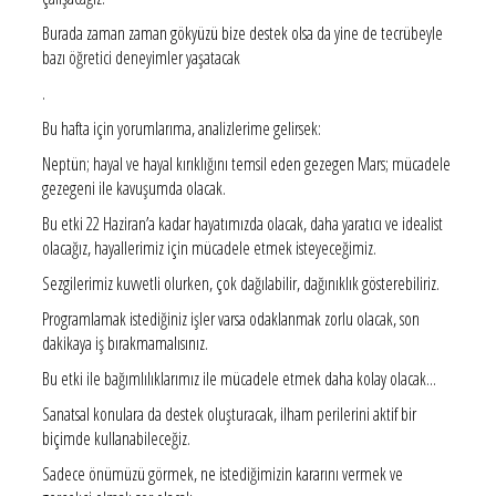
Burada zaman zaman gökyüzü bize destek olsa da yine de tecrübeyle
bazı öğretici deneyimler yaşatacak
.
Bu hafta için yorumlarıma, analizlerime gelirsek:
Neptün; hayal ve hayal kırıklığını temsil eden gezegen Mars; mücadele
gezegeni ile kavuşumda olacak.
Bu etki 22 Haziran’a kadar hayatımızda olacak, daha yaratıcı ve idealist
olacağız, hayallerimiz için mücadele etmek isteyeceğimiz.
Sezgilerimiz kuvvetli olurken, çok dağılabilir, dağınıklık gösterebiliriz.
Programlamak istediğiniz işler varsa odaklanmak zorlu olacak, son
dakikaya iş bırakmamalısınız.
Bu etki ile bağımlılıklarımız ile mücadele etmek daha kolay olacak...
Sanatsal konulara da destek oluşturacak, ilham perilerini aktif bir
biçimde kullanabileceğiz.
Sadece önümüzü görmek, ne istediğimizin kararını vermek ve