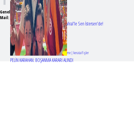
Genel Yayın Yönetmeni:
Seyhan Erdağ
Mail:
t
emizmagazin@gmail.com
Erol Köse'nin mektupları ilk kez Nur Viral'le Sen İstersen'de!
Tasarım & Geliştirme | kerataif işler
PELİN KARAHAN: BOŞANMA KARARI ALINDI