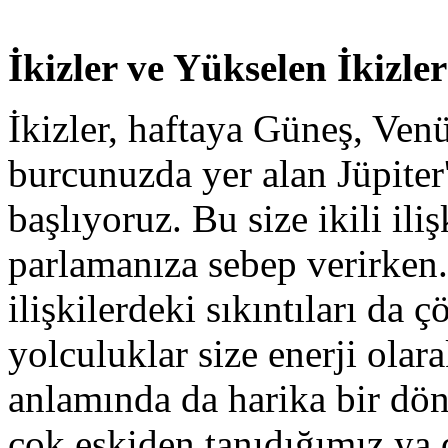
İkizler ve Yükselen İkizler
İkizler, haftaya Güneş, Ve
burcunuzda yer alan Jüpiter
başlıyoruz. Bu size ikili iliş
parlamanıza sebep verirken.
ilişkilerdeki sıkıntıları da 
yolculuklar size enerji olara
anlamında da harika bir dö
çok eskiden tanıdığımız ya d