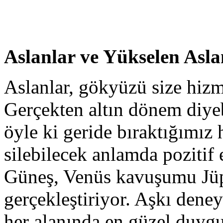
Aslanlar ve Yükselen Asla
Aslanlar, gökyüzü size hiz
Gerçekten altın dönem diyeb
öyle ki geride bıraktığımız 
silebilecek anlamda pozitif
Güneş, Venüs kavuşumu Jüpi
gerçekleştiriyor. Aşkı dene
her alanında en güzel duygul