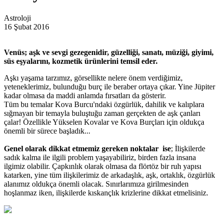
Astroloji
16 Şubat 2016
Venüs; aşk ve sevgi gezegenidir, güzelliği, sanatı, müziği, giyimi,
süs eşyalarını, kozmetik ürünlerini temsil eder.
Aşkı yaşama tarzımız, görsellikte nelere önem verdiğimiz,
yeteneklerimiz, bulunduğu burç ile beraber ortaya çıkar. Yine Jüpiter
kadar olmasa da maddi anlamda fırsatları da gösterir.
Tüm bu temalar Kova Burcu'ndaki özgürlük, dahilik ve kalıplara
sığmayan bir temayla buluştuğu zaman gerçekten de aşk çanları
çalar! Özellikle Yükselen Kovalar ve Kova Burçları için oldukça
önemli bir sürece başladık...
Genel olarak dikkat etmemiz gereken noktalar ise
; İlişkilerde
sadık kalma ile ilgili problem yaşayabiliriz, birden fazla insana
ilgimiz olabilir. Çapkınlık olarak olmasa da flörtöz bir ruh yapısı
katarken, yine tüm ilişkilerimiz de arkadaşlık, aşk, ortaklık, özgürlük
alanımız oldukça önemli olacak. Sınırlarımıza girilmesinden
hoşlanmaz iken, ilişkilerde kıskançlık krizlerine dikkat etmelisiniz.