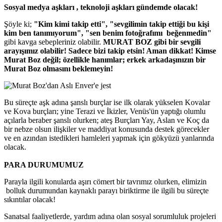
Sosyal medya aşkları , teknoloji aşkları gündemde olacak!
Şöyle ki;
"Kim kimi takip etti", "sevgilimin takip ettiği bu kişi
kim ben tanımıyorum", "sen benim fotoğrafımı beğenmedin"
gibi kavga sebepleriniz olabilir.
MURAT BOZ gibi bir sevgili
arayışımız olabilir! Sadece bizi takip etsin! Aman dikkat! Kimse
Murat Boz değil; özellikle hanımlar; erkek arkadaşınızın bir
Murat Boz olmasını beklemeyin!
Bu süreçte aşk adına şanslı burçlar ise ilk olarak yükselen Kovalar
ve Kova burçları; yine Terazi ve İkizler, Venüs'ün yaptığı olumlu
açılarla beraber şanslı olurken; ateş Burçları Yay, Aslan ve Koç da
bir nebze olsun ilişkiler ve maddiyat konusunda destek görecekler
ve en azından istedikleri hamleleri yapmak için gökyüzü yanlarında
olacak.
PARA DURUMUMUZ
Parayla ilgili konularda aşırı cömert bir tavrımız olurken, elimizin
bolluk durumundan kaynaklı parayı biriktirme ile ilgili bu süreçte
sıkıntılar olacak!
Sanatsal faaliyetlerde, yardım adına olan sosyal sorumluluk projeleri