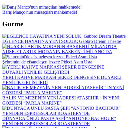
Barış Manço'nun mirasçıları mahkemede!
Gurme
EĞLENCE HAYATINA YENİ SOLUK: Gabbro Dream Theatre
NUSR-ET ARTIK MODANIN BAŞKENTİ MİLANO'DA
Şehremini'de efsaneleşen lezzet: Pideci Asım Usta
YERLİ KAHVE MARKASI ŞEKER DENGESİNE DUYARLI
YENİLİK GELİŞTİRDİ
BALIK VE MEZENİN YENİ ADRESİ ATAŞEHİR ‘ İN YENİ
GÖZDESİ “PARLA MARINE”
DÜNYACA ÜNLÜ PASTA ŞEFİ “ANTONIO BACHOUR”
YENİDEN ESPRESSOLAB ROASTERY’DE