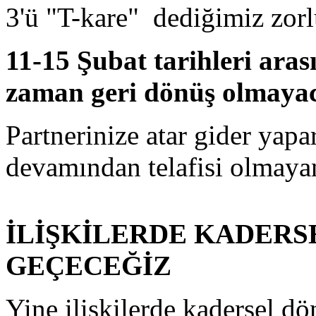
3'ü "T-kare" dediğimiz zorlu
11-15 Şubat tarihleri aras
zaman geri dönüş olmayaca
Partnerinize atar gider yap
devamından telafisi olmayan 
İLİŞKİLERDE KADER
GEÇECEĞİZ
Yine ilişkilerde kadersel d