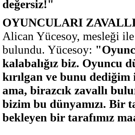
değersiz!"
OYUNCULARI ZAVALL
Alican Yücesoy, mesleği ile 
bulundu. Yücesoy:
"Oyuncu
kalabalığız biz. Oyuncu dün
kırılgan ve bunu dediğim i
ama, birazcık zavallı bul
bizim bu dünyamızı. Bir t
bekleyen bir tarafımız ma