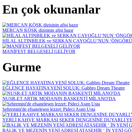
En çok okunanlar
MERCAN KÖŞK dizisinin afişi hazır
HİLAL ALTINBİLEK ve SERKAN ÇAYOĞLU’NUN ‘ÖNGÖRÜ
MANİFEST BELGESELİ GELİYOR
Gurme
EĞLENCE HAYATINA YENİ SOLUK: Gabbro Dream Theatre
NUSR-ET ARTIK MODANIN BAŞKENTİ MİLANO'DA
Şehremini'de efsaneleşen lezzet: Pideci Asım Usta
YERLİ KAHVE MARKASI ŞEKER DENGESİNE DUYARLI YEN
BALIK VE MEZENİN YENİ ADRESİ ATAŞEHİR ‘ İN YENİ G