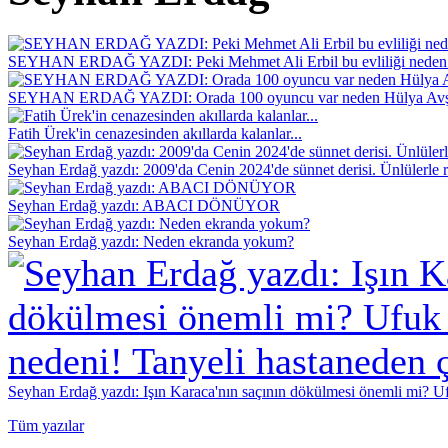
SEYHAN ERDAĞ YAZDI: Peki Mehmet Ali Erbil bu evliliği neden 
SEYHAN ERDAĞ YAZDI: Orada 100 oyuncu var neden Hülya Avş
Fatih Ürek'in cenazesinden akıllarda kalanlar...
Seyhan Erdağ yazdı: 2009'da Cenin 2024'de sünnet derisi. Ünlülerle r
Seyhan Erdağ yazdı: ABACI DÖNÜYOR
Seyhan Erdağ yazdı: Neden ekranda yokum?
Seyhan Erdağ yazdı: Işın Karaca'nın saçının dökülmesi önemli mi? Ufu
Tüm yazılar