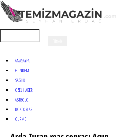
ANASAYFA
GÜNDEM
SAĞLIK
ÖZEL HABER
ASTROLOJİ
DOKTORLAR
GURME
Arda Turan maç sonrası Acun