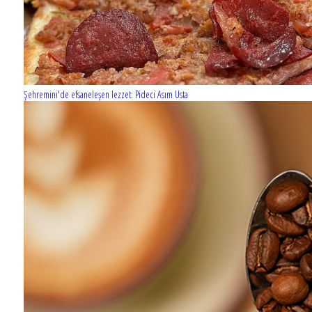
Şehremini'de efsaneleşen lezzet: Pideci Asım Usta