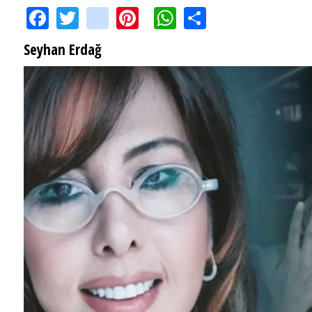
Facebook
Twitter
instagram
Pinterest
WhatsApp
Share
Seyhan Erdağ
SEYHAN ERDAĞ YAZDI: Peki Mehmet Ali Erbil bu evliliği neden yaptı?