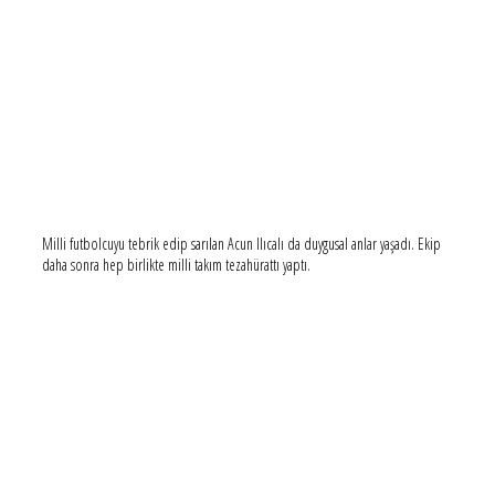
Milli futbolcuyu tebrik edip sarılan Acun Ilıcalı da duygusal anlar yaşadı. Ekip
daha sonra hep birlikte milli takım tezahürattı yaptı.