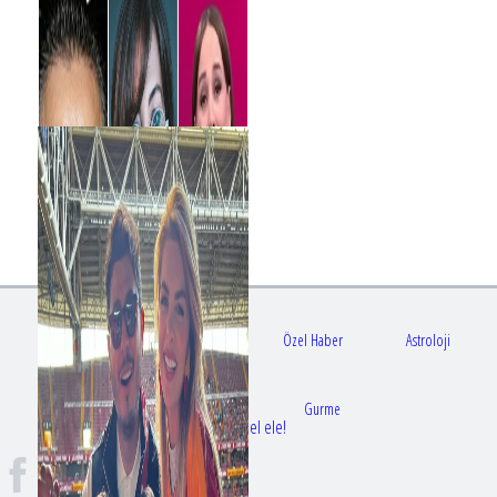
Gündem
Sağlık
Özel Haber
Astroloji
Doktorlar
Gurme
Bir dizi aşkı daha gerçek oldu: Sette el ele!