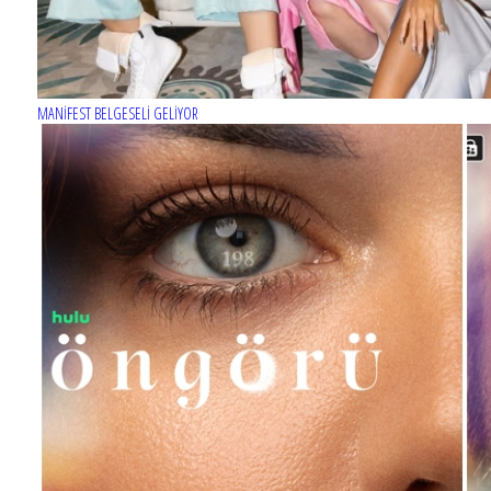
MANİFEST BELGESELİ GELİYOR