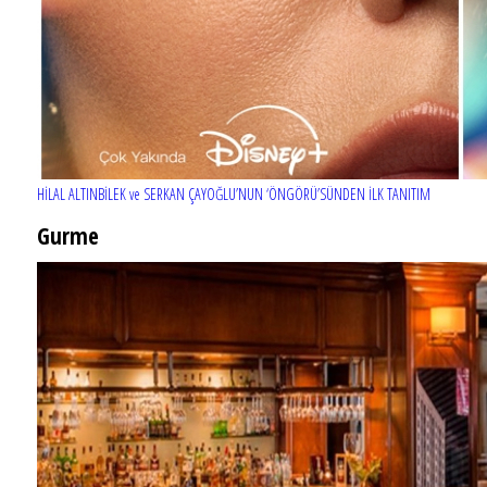
HİLAL ALTINBİLEK ve SERKAN ÇAYOĞLU’NUN ‘ÖNGÖRÜ’SÜNDEN İLK TANITIM
Gurme
EĞLENCE HAYATINA YENİ SOLUK: Gabbro Dream Theatre