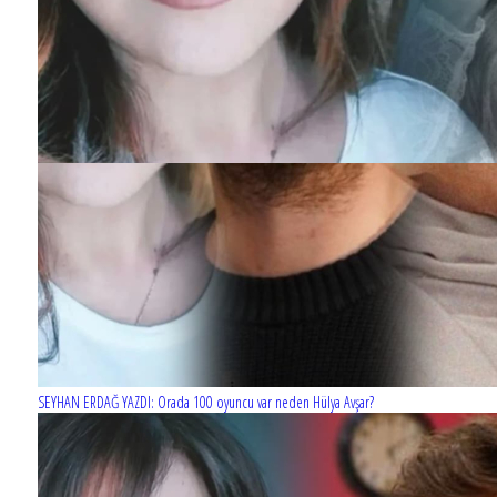
SEYHAN ERDAĞ YAZDI: Orada 100 oyuncu var neden Hülya Avşar?