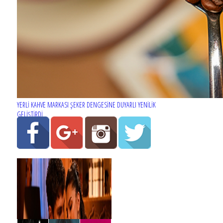
YERLİ KAHVE MARKASI ŞEKER DENGESİNE DUYARLI YENİLİK
GELİŞTİRDİ