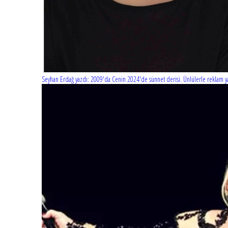
Seyhan Erdağ yazdı: 2009'da Cenin 2024'de sünnet derisi. Ünlülerle reklam ya