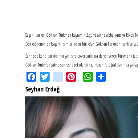
Başarılı şarkıcı Gökhan Türkmen bayramın 2.günü sahne aldığı Antalya Rixos Tek
Son dönemin en başarılı isimlerinden biri olan Gökhan Türkmen yerli ve yab
Sahnede kendi şarkılarının yanı sıra cover şarkılara da yer veren Türkmen'i iz
Gökhan Türkmen sahne sonrası özel olarak hazırlanan fotoğraf alanında yaklaşık 
Facebook
Twitter
instagram
Pinterest
WhatsApp
Share
Seyhan Erdağ