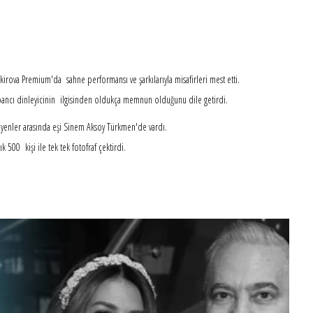
irova Premium'da sahne performansı ve şarkılarıyla misafirleri mest etti.
ancı dinleyicinin ilgisinden oldukça memnun olduğunu dile getirdi.
leyenler arasında eşi Sinem Aksoy Türkmen'de vardı.
500 kişi ile tek tek fotofraf çektirdi.