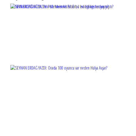
SEYHAN ERDAĞ YAZDI: Peki Mehmet Ali Erbil bu evliliği neden yaptı?