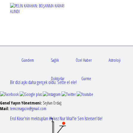
Gündem
Sağlık
Özel Haber
Astroloji
Doktorlar
Gurme
Bir dizi aşkı daha gerçek oldu: Sette el ele!
Genel Yayın Yönetmeni:
Seyhan Erdağ
Mail:
t
emizmagazin@gmail.com
Erol Köse'nin mektupları ilk kez Nur Viral'le Sen İstersen'de!