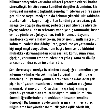
hükmedemeyenler var onlar Bihter'i protesto edecek kadar
sürrealleşti, bir süre sonra kendileri de gülecek eminim. Biz
duygusal insanlarız taşkınlık genetiğimizde var ve biraz gaza
getirilince sosyal medyanın da bokunu çıkardık. Biz kahkaha
atarken altına kaçıran, ağlarken kendini yerlere atan; çok
sıcağa çok soğuğa dayanan; şerbeti de pul biberi de afiyetle
yiyen; sadece Allah'ın referansı var diye hiç tanımadığı insanı
evinde günlerce ağırlayabilen; terli bir omuza dayanıp
saatlerce coşkuyla halay çeken, Eurovision'u, milli maçı ölüm
kalım mücadelesine dönüştüren, gerekirse yer yatağında 7
kişi mışıl mışıl uyuyabilen, hem başta hem sonda birbirini
muhakkak iki yanağından öpüp sarılan; komşusuna evini,
çiçeğini, çocuğunu emanet eden; her yola çıkana su döküp
arkasından dua eden insanlarız biz.
Şehitlere sosyal medya üzerinden başsağlığı dilemedim diye
ailemin kadınlarıyla çekilmiş bir fotoğrafımın altındaki
anneler günü yazıma yorum olarak "sen de evlat acısı çek
piçin için" yazan insanların ülkemin insanları olduğuna
inanmak istemiyorum. Olsa olsa maaşa bağlanmış işi
çirkeflik yapmak olan trollerdir diyorum. Kültürümüzün
önemli öğretilerindendir: bedduanın insanın kendine
döneceği! Biz kurmayız öyle cümleler insanların evladı için.
Düğünlerde her yöreden ne müzik çalsa eşlik ederiz biz,