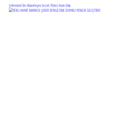
Şehremini'de efsaneleşen lezzet: Pideci Asım Usta