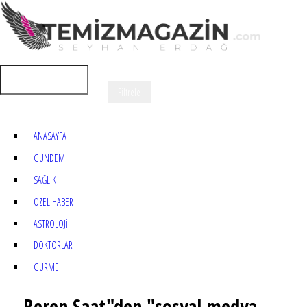
ANASAYFA
GÜNDEM
SAĞLIK
ÖZEL HABER
ASTROLOJİ
DOKTORLAR
GURME
Beren Saat"den "sosyal medya