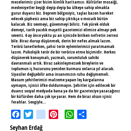
mezelerimiz çizer bizim kimlik haritamızı. Kültürler mozaiği,
medeniyetler beşiği deyip deyip bu ülkeye sahip olmakla
gurur duyarız biz. Deprem bölgesiyiz, taşlar bazen hareket
edecek şüphesiz ama biz sahip çıktıkça o mozaik bütün
kalacak. Biz sevmeyi, güvenmeyi biliriz. Tek yürek olduk
demeyi, tarih yazdık maşetli gazetemizi elimize almayı pek
severiz. 6 ay önce yoktu şu an içinizde biriken nefretin zerresi
bile. Biraz durup düşünmek, derin bir nefes almak lazım.
Terörü lanetlerken, şahsi terör eylemlerimizi yaratmamak
lazım. Psikolojik terör de bir terörize etme biçimidir. Herkes
düşünerek konuşmalı, yazmalı, sorumluluk sahibi
davranmalı artık. Biraz sakinleşmezsek bireylerin ve
toplumun iç huzurunu yeniden kurması onlarca yıl alacak.
Siyasiler değişebilir ama insanımızın ruhu değişmemeli.
Masum şehitlerimizi malzeme yapan leş kargalarına
uymayın, içinizi öfke doldurmayın. Şehitler için edilecek bir
duanız sosyal medyada bana ya da bir gazeteciye yazacağınız
bir küfürden daha çok işe yarar. Hem de biraz olsun içiniz
ferahlar. Sevgiyle...
Facebook
Twitter
instagram
Pinterest
WhatsApp
Share
Seyhan Erdağ