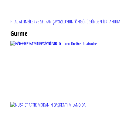
HİLAL ALTINBİLEK ve SERKAN ÇAYOĞLU’NUN ‘ÖNGÖRÜ’SÜNDEN İLK TANITIM
Gurme
EĞLENCE HAYATINA YENİ SOLUK: Gabbro Dream Theatre