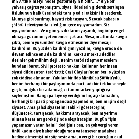
mi? Artık kimseyi hedef göstermeyin n'olur....." diye bir
yalvarış çağrısı yapmıştım, siyasi liderlerin giderek sertleşen
üslubunun halk üzerindeki tahrip edici etkisini hissederek.
Mumya gibi sarılmış, hayati risk taşıyan, 5 çocuk babası o
şöförü televizyonda izlediğim gece uyuyamadım. Siz
uyuyordunuz... Ve o gün yazdıklarım yaşandı, öngörüp engel
olmaya gücümün yetememesi çok acı. Mesajın altında kavga
çıktı, benim yüzümden kavga etmesinler diye mesajı
kaldırdım. Bu yüzden kaldırdığımı yazdım, kavga orada da
devam edince onu da kaldırdım. Korktu morktu dediler
desinler çok mühim değil. Benim teröristleşme meselem
bundan ibaret. Sivil protesto hakkını kullanan her insan
siyasi dilde zaten teröristti; Gezi Olayları'ndan beri o yüzden
çok ciddiye almadım. Yakılan bir Hdp Minibüsü Şöförü'ydü,
benim herhangi bir paylaşımımda parti adı bir tek bu sebeple
geçti; mağdur bir adamcağızı tanımlarken yaptığı işi
söylemiştim. Hangi partiye oy verdiğimi hiç açıklamadım,
herhangi bir parti propagandası yapmadım, benim işim değil
siyaset. Ama şahsi siyasetimi tabi ki gözeteceğim;
düşünecek, tartışacak, hakkımı arayacak, benim yerime
alınan kararları gerektiğinde eleştireceğim. Bugün "işini
yapamasın vatan haini" dediğiniz ben, en çok vergi veren
ünlü kadın diye haber olduğumda vatansever madalyası
hediye etmemiştiniz şüphesiz ama, o vergi bir çocuğun okul