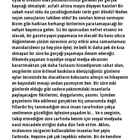
kaynağı olmalıydı: asfalt altına mayın döşeyen hainler! Bir
sabah nasıl oldu da çocukluğumdaki terör geri döndü? Neden
seçim sonuçlarını takiben oldu? Bu soruları kimse sormuyor.
Bizim gibi halktan herhangi birilerinin yaratamayacağı bir
vahşet başımıza gelen. Siz bir oyuncudan nefret etseniz ne
olacak, bir gazete yayın yapamasa ne olacak! Bu kaos sıkıca
düğümlenen çözüm sürecinin artçı etkisi ama zamanlaması
manidar(denir ya hep yine öyle). Ve belli ki daha pek de kısa
olmayan bir süre bu gerçeği yaşamaya devam edeceğiz.
Ülkemde yaşanan trajediye sosyal medya ekranımı
karartmaktan çok daha fazlasını hissediyorum rahat olun,
sezgilerim sizin kitlesel baskılara dönüştüğünüz günlerin
aylar öncesinde bu olacakların kokusunu almıştı ve hikayenin
en başındaki mesajı ondan yazmıştım ben. Bir süre eski
günlerde olduğu gibi sadece yakınımdaki insanlarla
paylaşacağım fikirlerimi, duygularımı, yasımı. İçimden
geçenlerin like edilmesi gerçekten hiç umurumda değil.
Yıllardır hiç tanımadığım onca insan tarafından çokça
sevilmenin güzelliğini öylesine yaşadım ki... Ve o sevginin,
takip etmediğim süre zarfında benim için sosyal medyada
nasıl mücadele ettiğini daha dün fark ettim. Aklını,
vicdanının süzgecini kullanabilen insanlar her şeyin
farkında. Hepsine çok çok teşekkür ederim. Bir de kendine