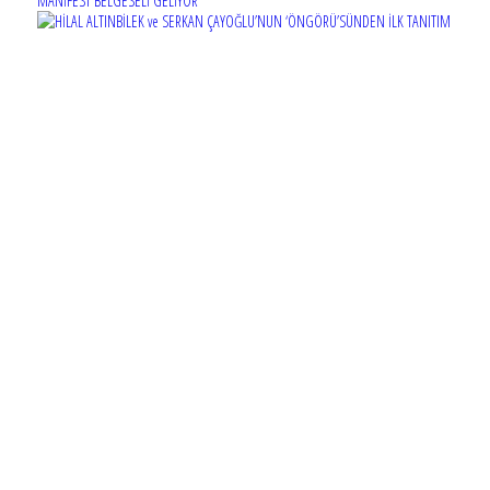
MANİFEST BELGESELİ GELİYOR