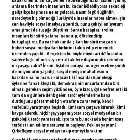
kadar önemli. Bir kaç senedir kullandığımız bir sistem yanlış
anlama üzerinden insanları bu kadar bölebiliyorsa teknoloji
geliştikçe başımıza neler gelecek. Basın özgürlüğünün
neredeyse hiç olmadığı Türkiye'de insanlar haber almak için
can havliyle sosyal medyaya sarıldı, bunu çok iyi anlıyorum
ama şimdi de tuzağa düştüler. Sahte hesaplar, troller
insanları bir sürü yalana inandırıp, öfkelendirip
kutuplaştırdı. Bu yaz hakkımda çıkan bir sürü magazin
haberi sosyal medyadan birbirini takip edip etmemek
üzerinden yapıldı. Gerçekten bu böyle miydi artık? İnsanlar
sadece beğenilmek veya etraftakilere duyurmak üzerinden
mi yaşayacaktı? İnsan ilişkileri buraya indirgenecek ve şimdi
de milyonların yaşadığı sosyal medya mahallesinin
baskılarına mı maruz kalacaktık? İnsanlar kümeleşip
öylesine fanatikleşti ki, demokrasinin unsurlarından biri
olması gereken seçim yüzünden, öyle kızdı, öyle nefret etti ki
tam da o günlere denk gelen terör eylemlerine karşı
durduğunu göstermek için etrafına zarar verip, kendi
terörünü yaratmaya başladı. Kimi cam çerçeve kırarak, kimi
kavga ederek, hiçbir şey yapamıyorsa sosyal medyadan bir
psikolojik terör yaratarak. İşte tam bu noktada benim esas
terörist ilan edilme serüvenim başlıyor. Peki ne yaptım?
Çirkefleşen sosyal medayı takip etmeyi bıraktım.
Oysa ki öfkenin esas yönlendirilmesi gereken yer gerçek