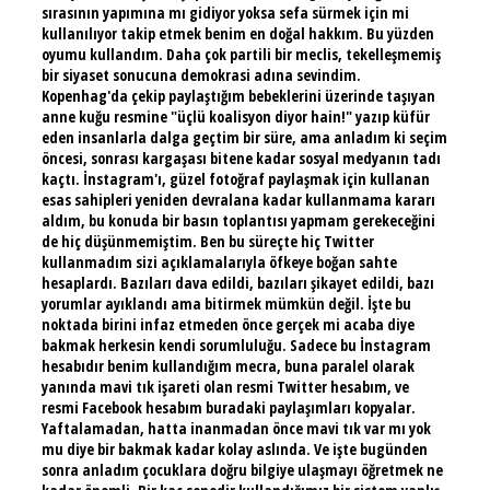
sırasının yapımına mı gidiyor yoksa sefa sürmek için mi
kullanılıyor takip etmek benim en doğal hakkım. Bu yüzden
oyumu kullandım. Daha çok partili bir meclis, tekelleşmemiş
bir siyaset sonucuna demokrasi adına sevindim.
Kopenhag'da çekip paylaştığım bebeklerini üzerinde taşıyan
anne kuğu resmine "üçlü koalisyon diyor hain!" yazıp küfür
eden insanlarla dalga geçtim bir süre, ama anladım ki seçim
öncesi, sonrası kargaşası bitene kadar sosyal medyanın tadı
kaçtı. İnstagram'ı, güzel fotoğraf paylaşmak için kullanan
esas sahipleri yeniden devralana kadar kullanmama kararı
aldım, bu konuda bir basın toplantısı yapmam gerekeceğini
de hiç düşünmemiştim. Ben bu süreçte hiç Twitter
kullanmadım sizi açıklamalarıyla öfkeye boğan sahte
hesaplardı. Bazıları dava edildi, bazıları şikayet edildi, bazı
yorumlar ayıklandı ama bitirmek mümkün değil. İşte bu
noktada birini infaz etmeden önce gerçek mi acaba diye
bakmak herkesin kendi sorumluluğu. Sadece bu İnstagram
hesabıdır benim kullandığım mecra, buna paralel olarak
yanında mavi tık işareti olan resmi Twitter hesabım, ve
resmi Facebook hesabım buradaki paylaşımları kopyalar.
Yaftalamadan, hatta inanmadan önce mavi tık var mı yok
mu diye bir bakmak kadar kolay aslında. Ve işte bugünden
sonra anladım çocuklara doğru bilgiye ulaşmayı öğretmek ne