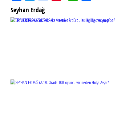
Seyhan Erdağ
SEYHAN ERDAĞ YAZDI: Peki Mehmet Ali Erbil bu evliliği neden yaptı?