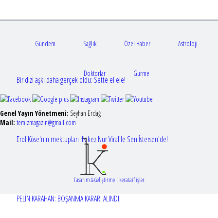
Gündem
Sağlık
Özel Haber
Astroloji
Doktorlar
Gurme
Bir dizi aşkı daha gerçek oldu: Sette el ele!
Genel Yayın Yönetmeni:
Seyhan Erdağ
Mail:
t
emizmagazin@gmail.com
Erol Köse'nin mektupları ilk kez Nur Viral'le Sen İstersen'de!
Tasarım & Geliştirme | kerataif işler
PELİN KARAHAN: BOŞANMA KARARI ALINDI