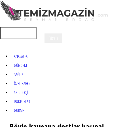
ANASAYFA
GÜNDEM
SAĞLIK
ÖZEL HABER
ASTROLOJİ
DOKTORLAR
GURME
Böyle kaynana dostlar başına!