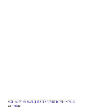
YERLİ KAHVE MARKASI ŞEKER DENGESİNE DUYARLI YENİLİK
GELİŞTİRDİ