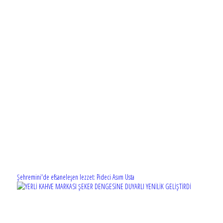
Şehremini'de efsaneleşen lezzet: Pideci Asım Usta