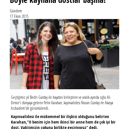
Gündem
17 Ekim 2015
Geçtiğimiz yıl Bedri Güntay ile hayatını birleştiren ve aralık ayında oğlu Ali
Demir'i dünyaya getiren Pelin Karahan, kayınvalidesi Nuran Güntay ile Akasya
Acıbadem'de görüntülendi.
Kayınvalidesi ile mükemmel bir ilişkisi olduğunu belirten
Karahan,”O benim için hem ikinci bir anne hem de çok iyi bir
dost. Vaktimizin çoğunu birlikte geçiriyoruz" dedi.