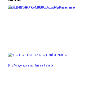
EĞLENCE HAYATINA YENİ SOLUK: Gabbro Dream Theatre
Barış Manço'nun mirasçıları mahkemede!