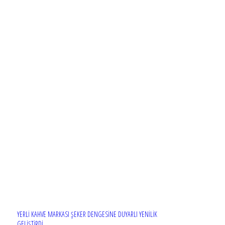
YERLİ KAHVE MARKASI ŞEKER DENGESİNE DUYARLI YENİLİK
GELİŞTİRDİ