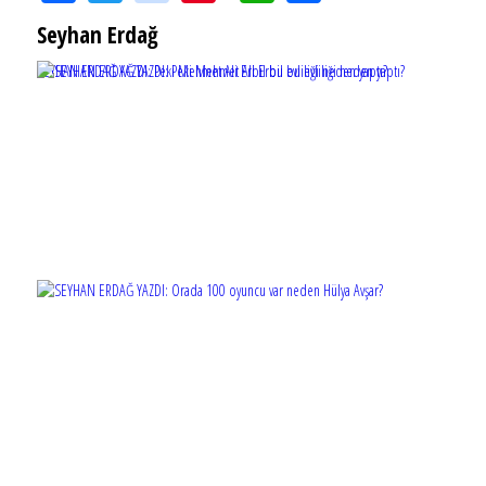
Seyhan Erdağ
SEYHAN ERDAĞ YAZDI: Peki Mehmet Ali Erbil bu evliliği neden yaptı?