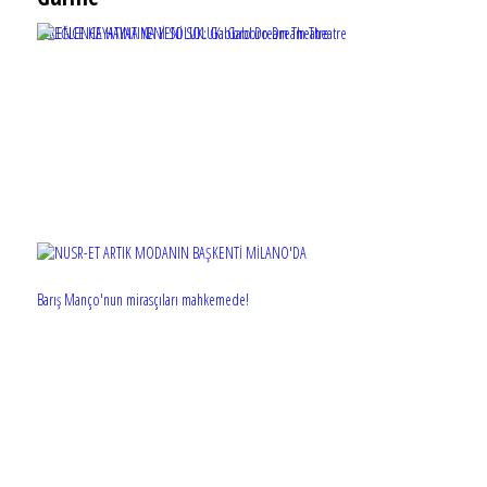
EĞLENCE HAYATINA YENİ SOLUK: Gabbro Dream Theatre
Barış Manço'nun mirasçıları mahkemede!