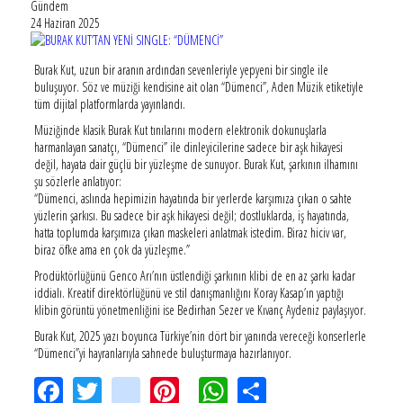
Gündem
24 Haziran 2025
Burak Kut, uzun bir aranın ardından sevenleriyle yepyeni bir single ile
buluşuyor. Söz ve müziği kendisine ait olan “Dümenci”, Aden Müzik etiketiyle
tüm dijital platformlarda yayınlandı.
Müziğinde klasik Burak Kut tınılarını modern elektronik dokunuşlarla
harmanlayan sanatçı, “Dümenci” ile dinleyicilerine sadece bir aşk hikayesi
değil, hayata dair güçlü bir yüzleşme de sunuyor. Burak Kut, şarkının ilhamını
şu sözlerle anlatıyor:
“Dümenci, aslında hepimizin hayatında bir yerlerde karşımıza çıkan o sahte
yüzlerin şarkısı. Bu sadece bir aşk hikayesi değil; dostluklarda, iş hayatında,
hatta toplumda karşımıza çıkan maskeleri anlatmak istedim. Biraz hiciv var,
biraz öfke ama en çok da yüzleşme.”
Prodüktörlüğünü Genco Arı’nın üstlendiği şarkının klibi de en az şarkı kadar
iddialı. Kreatif direktörlüğünü ve stil danışmanlığını Koray Kasap’ın yaptığı
klibin görüntü yönetmenliğini ise Bedirhan Sezer ve Kıvanç Aydeniz paylaşıyor.
Burak Kut, 2025 yazı boyunca Türkiye’nin dört bir yanında vereceği konserlerle
“Dümenci”yi hayranlarıyla sahnede buluşturmaya hazırlanıyor.
Facebook
Twitter
instagram
Pinterest
WhatsApp
Share