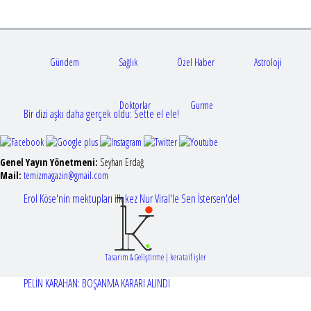
Gündem
Sağlık
Özel Haber
Astroloji
Doktorlar
Gurme
Bir dizi aşkı daha gerçek oldu: Sette el ele!
Genel Yayın Yönetmeni:
Seyhan Erdağ
Mail:
t
emizmagazin@gmail.com
Erol Köse'nin mektupları ilk kez Nur Viral'le Sen İstersen'de!
Tasarım & Geliştirme | kerataif işler
PELİN KARAHAN: BOŞANMA KARARI ALINDI