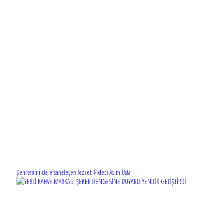
Şehremini'de efsaneleşen lezzet: Pideci Asım Usta