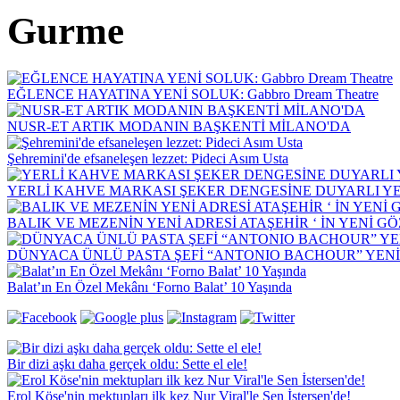
Gurme
EĞLENCE HAYATINA YENİ SOLUK: Gabbro Dream Theatre
NUSR-ET ARTIK MODANIN BAŞKENTİ MİLANO'DA
Şehremini'de efsaneleşen lezzet: Pideci Asım Usta
YERLİ KAHVE MARKASI ŞEKER DENGESİNE DUYARLI YEN
BALIK VE MEZENİN YENİ ADRESİ ATAŞEHİR ‘ İN YENİ G
DÜNYACA ÜNLÜ PASTA ŞEFİ “ANTONIO BACHOUR” YEN
Balat’ın En Özel Mekânı ‘Forno Balat’ 10 Yaşında
Bir dizi aşkı daha gerçek oldu: Sette el ele!
Erol Köse'nin mektupları ilk kez Nur Viral'le Sen İstersen'de!