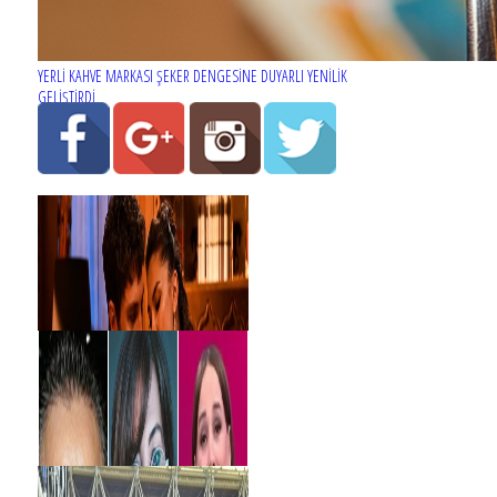
YERLİ KAHVE MARKASI ŞEKER DENGESİNE DUYARLI YENİLİK
GELİŞTİRDİ