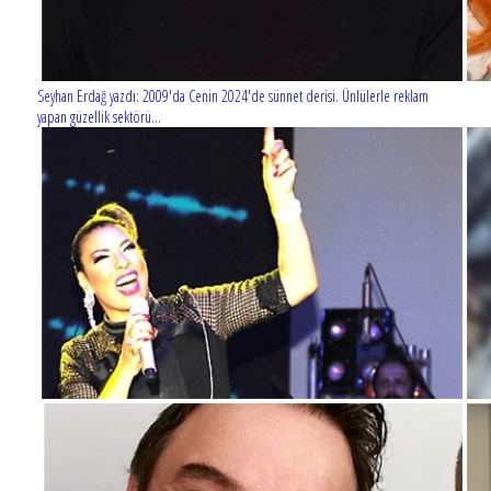
Seyhan Erdağ yazdı: 2009'da Cenin 2024'de sünnet derisi. Ünlülerle reklam
yapan güzellik sektörü...