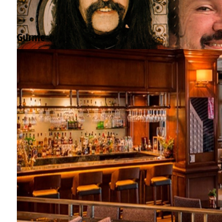
Gurme
EĞLENCE HAYATINA YENİ SOLUK: Gabbro Dream Theatre
Barış Manço'nun mirasçıları mahkemede!