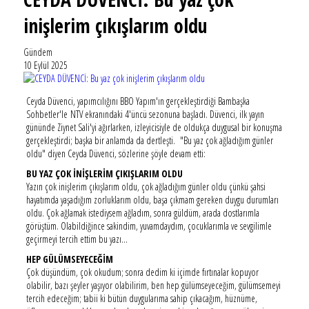
inişlerim çıkışlarım oldu
Gündem
10 Eylül 2025
Ceyda Düvenci, yapımcılığını BBO Yapım'ın gerçekleştirdiği Bambaşka
Sohbetler'le NTV ekranındaki 4'üncü sezonuna başladı. Düvenci, ilk yayın
gününde Ziynet Sali'yi ağırlarken, izleyicisiyle de oldukça duygusal bir konuşma
gerçekleştirdi; başka bir anlamda da dertleşti. "Bu yaz çok ağladığım günler
oldu" diyen Ceyda Düvenci, sözlerine şöyle devam etti:
BU YAZ ÇOK İNİŞLERİM ÇIKIŞLARIM OLDU
Yazın çok inişlerim çıkışlarım oldu, çok ağladığım günler oldu çünkü şahsi
hayatımda yaşadığım zorluklarım oldu, başa çıkmam gereken duygu durumları
oldu. Çok ağlamak istediysem ağladım, sonra güldüm, arada dostlarımla
görüştüm. Olabildiğince sakindim, yuvamdaydım, çocuklarımla ve sevgilimle
geçirmeyi tercih ettim bu yazı...
HEP GÜLÜMSEYECEĞİM
Çok düşündüm, çok okudum; sonra dedim ki içimde fırtınalar kopuyor
olabilir, bazı şeyler yaşıyor olabilirim, ben hep gülümseyeceğim, gülümsemeyi
tercih edeceğim; tabii ki bütün duygularıma sahip çıkacağım, hüznüme,