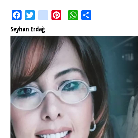
Facebook
Twitter
instagram
Pinterest
WhatsApp
Share
Seyhan Erdağ
SEYHAN ERDAĞ YAZDI: Peki Mehmet Ali Erbil bu evliliği neden yaptı?