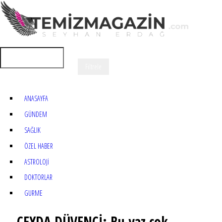
ANASAYFA
GÜNDEM
SAĞLIK
ÖZEL HABER
ASTROLOJİ
DOKTORLAR
GURME
CEYDA DÜVENCİ: Bu yaz çok