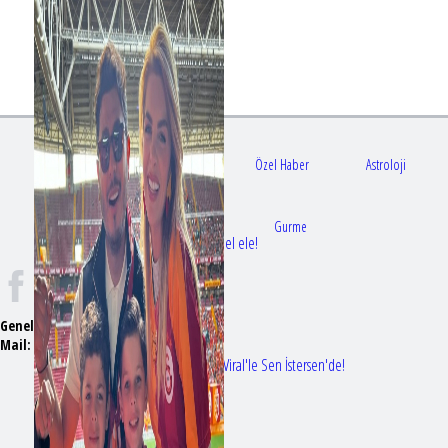
Gündem
Sağlık
Özel Haber
Astroloji
Doktorlar
Gurme
Bir dizi aşkı daha gerçek oldu: Sette el ele!
Genel Yayın Yönetmeni:
Seyhan Erdağ
Mail:
t
emizmagazin@gmail.com
Erol Köse'nin mektupları ilk kez Nur Viral'le Sen İstersen'de!