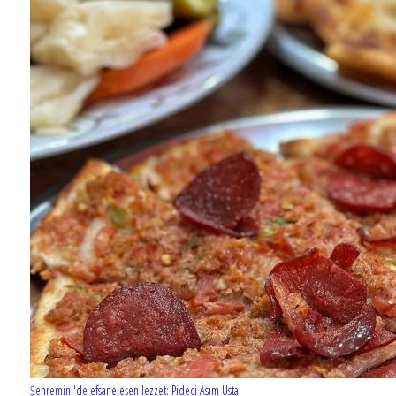
Şehremini'de efsaneleşen lezzet: Pideci Asım Usta