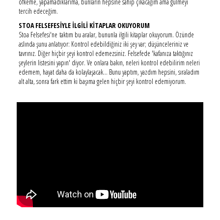
öfkeme, yapamadıklarıma, bunların hepsine sahip çıkacağım ama gülmeyi
tercih edeceğim.
STOA FELSEFESİYLE İLGİLİ KİTAPLAR OKUYORUM
Stoa Felsefesi'ne taktım bu aralar, bununla ilgili kitaplar okuyorum. Özünde
aslında şunu anlatıyor: Kontrol edebildiğiniz iki şey var; düşünceleriniz ve
tavrınız. Diğer hiçbir şeyi kontrol edemezsiniz. Felsefede 'kafanıza taktığınız
şeylerin listesini yapın' diyor. Ve onlara bakın, neleri kontrol edebilirim neleri
edemem, hayat daha da kolaylaşacak... Bunu yaptım, yazdım hepsini, sıraladım
alt alta, sonra fark ettim ki başıma gelen hiçbir şeyi kontrol edemiyorum.