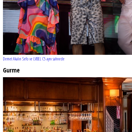
Demet Akalın Sefo ve LVBEL C5 aynı sahnede
Gurme