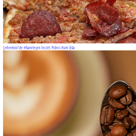
Şehremini'de efsaneleşen lezzet: Pideci Asım Usta