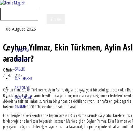
06 August 2026
Ceyhun Yılmaz, Ekin Türkmen, Aylin Asl
ANASAYFA
aradalar?
GÜNDEM
SAĞLIK
Gündem
20 Ekim 2015
ÖZEL HABER
ASTROLOJİ
Ceyhun Yılmaz, Ekin Türkmen ve Aylin Aslım, digital dünyaya yeni bir soluk getirecek olan Bran
Brandface.tv, kullanıcılarına hayatlarında yer etmiş markaları veya değinmek istedikleri sosyal
DOKTORLAR
videolarla anlatma imkanı sunarken bir yandan da ödüllendiriyor. Her hafta en çok beğeni al
GURME
beğenilen video 1000 Tl’lik ödülün de sahibi olacak.
Enerjileriyle herkesi kendilerine hayran bırakan 3‘lü çekim sırasında da yaratıcı karelere imza a
farklı projelerle herkesin beğenisini kazanan Marka elçileri Ceyhun Yılmaz, Ekin Türkmen ve Ayli
paylaşabileceği, üretebileceği ve aynı zamanda kazanacağı bu proje içinde olmaktan mutluluk 