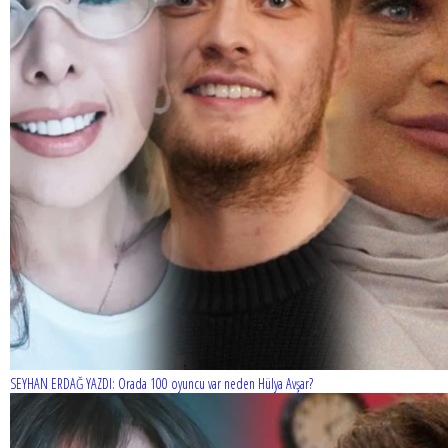
SEYHAN ERDAĞ YAZDI: Peki Mehmet Ali Erbil bu evliliği neden
yaptı?
SEYHAN ERDAĞ YAZDI: Orada 100 oyuncu var neden Hülya Avşar?