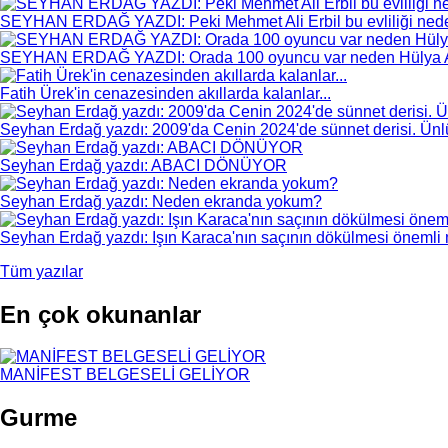
SEYHAN ERDAĞ YAZDI: Peki Mehmet Ali Erbil bu evliliği nede
SEYHAN ERDAĞ YAZDI: Orada 100 oyuncu var neden Hülya 
Fatih Ürek'in cenazesinden akıllarda kalanlar...
Seyhan Erdağ yazdı: 2009'da Cenin 2024'de sünnet derisi. Ünlül
Seyhan Erdağ yazdı: ABACI DÖNÜYOR
Seyhan Erdağ yazdı: Neden ekranda yokum?
Seyhan Erdağ yazdı: Işın Karaca'nın saçının dökülmesi önemli m
Tüm yazılar
En çok okunanlar
MANİFEST BELGESELİ GELİYOR
Gurme