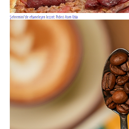
Şehremini'de efsaneleşen lezzet: Pideci Asım Usta