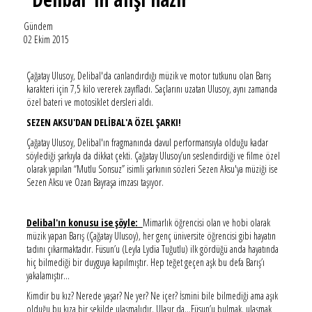
Gündem
02 Ekim 2015
Çağatay Ulusoy, Delibal'da canlandırdığı müzik ve motor tutkunu olan Barış
karakteri için 7,5 kilo vererek zayıfladı. Saçlarını uzatan Ulusoy, aynı zamanda
özel bateri ve motosiklet dersleri aldı.
SEZEN AKSU'DAN DELİBAL'A ÖZEL ŞARKI!
Çağatay Ulusoy, Delibal'ın fragmanında davul performansıyla olduğu kadar
söylediği şarkıyla da dikkat çekti. Çağatay Ulusoy’un seslendirdiği ve filme özel
olarak yapılan “Mutlu Sonsuz” isimli şarkının sözleri Sezen Aksu'ya müziği ise
Sezen Aksu ve Ozan Bayraşa imzası taşıyor.
Delibal'ın konusu ise şöyle:
Mimarlık öğrencisi olan ve hobi olarak
müzik yapan Barış (Çağatay Ulusoy), her genç üniversite öğrencisi gibi hayatın
tadını çıkarmaktadır. Füsun’u (Leyla Lydia Tuğutlu) ilk gördüğü anda hayatında
hiç bilmediği bir duyguya kapılmıştır. Hep teğet geçen aşk bu defa Barış’ı
yakalamıştır…
Kimdir bu kız? Nerede yaşar? Ne yer? Ne içer? İsmini bile bilmediği ama aşık
olduğu bu kıza bir şekilde ulaşmalıdır. Ulaşır da…Füsun’u bulmak, ulaşmak