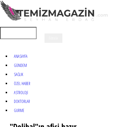
ANASAYFA
GÜNDEM
SAĞLIK
ÖZEL HABER
ASTROLOJİ
DOKTORLAR
GURME
"Delibal"ın afişi hazır