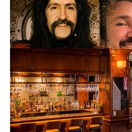
Gurme
EĞLENCE HAYATINA YENİ SOLUK: Gabbro Dream Theatre
Barış Manço'nun mirasçıları mahkemede!