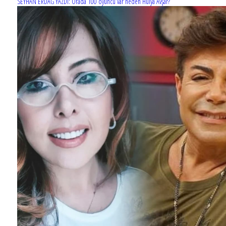
SEYHAN ERDAĞ YAZDI: Orada 100 oyuncu var neden Hülya Avşar?