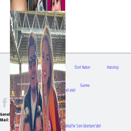
Gündem
Sağlık
Özel Haber
Astroloji
Doktorlar
Gurme
Bir dizi aşkı daha gerçek oldu: Sette el ele!
Genel Yayın Yönetmeni:
Seyhan Erdağ
Mail:
t
emizmagazin@gmail.com
Erol Köse'nin mektupları ilk kez Nur Viral'le Sen İstersen'de!