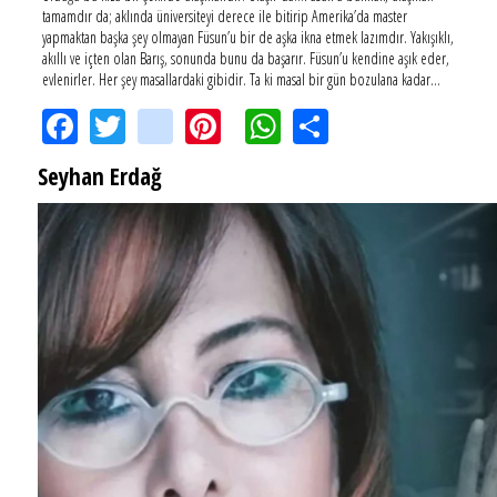
tamamdır da; aklında üniversiteyi derece ile bitirip Amerika’da master
yapmaktan başka şey olmayan Füsun’u bir de aşka ikna etmek lazımdır. Yakışıklı,
akıllı ve içten olan Barış, sonunda bunu da başarır. Füsun’u kendine aşık eder,
evlenirler. Her şey masallardaki gibidir. Ta ki masal bir gün bozulana kadar…
Facebook
Twitter
instagram
Pinterest
WhatsApp
Share
Seyhan Erdağ
SEYHAN ERDAĞ YAZDI: Peki Mehmet Ali Erbil bu evliliği neden yaptı?