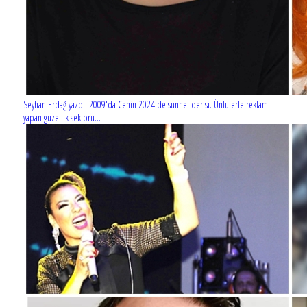
Seyhan Erdağ yazdı: 2009'da Cenin 2024'de sünnet derisi. Ünlülerle reklam
yapan güzellik sektörü...