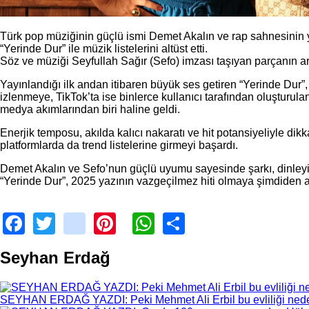
Türk pop müziğinin güçlü ismi Demet Akalın ve rap sahnesinin y
“Yerinde Dur” ile müzik listelerini altüst etti.
Söz ve müziği Seyfullah Sağır (Sefo) imzası taşıyan parçanın ara
Yayınlandığı ilk andan itibaren büyük ses getiren “Yerinde Dur”
izlenmeye, TikTok’ta ise binlerce kullanıcı tarafından oluşturula
medya akımlarından biri haline geldi.
Enerjik temposu, akılda kalıcı nakaratı ve hit potansiyeliyle dik
platformlarda da trend listelerine girmeyi başardı.
Demet Akalın ve Sefo’nun güçlü uyumu sayesinde şarkı, dinleyic
“Yerinde Dur”, 2025 yazının vazgeçilmez hiti olmaya şimdiden 
Facebook
Twitter
instagram
Pinterest
WhatsApp
Share
Seyhan Erdağ
SEYHAN ERDAĞ YAZDI: Peki Mehmet Ali Erbil bu evliliği nede