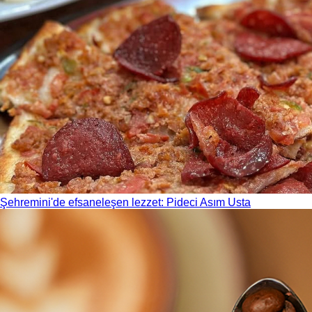
Şehremini'de efsaneleşen lezzet: Pideci Asım Usta