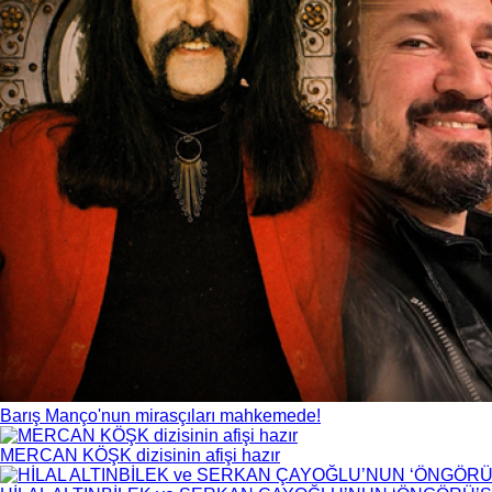
Barış Manço'nun mirasçıları mahkemede!
MERCAN KÖŞK dizisinin afişi hazır