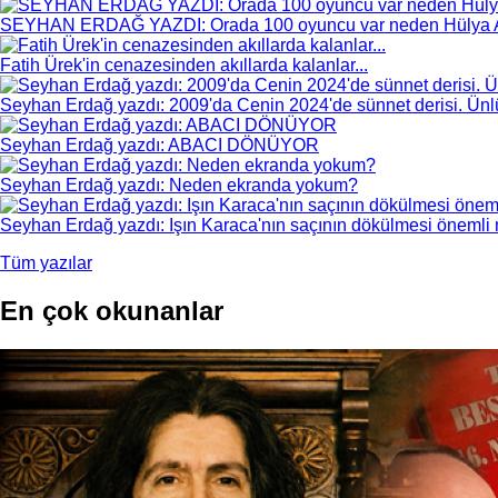
SEYHAN ERDAĞ YAZDI: Orada 100 oyuncu var neden Hülya 
Fatih Ürek'in cenazesinden akıllarda kalanlar...
Seyhan Erdağ yazdı: 2009'da Cenin 2024'de sünnet derisi. Ünlül
Seyhan Erdağ yazdı: ABACI DÖNÜYOR
Seyhan Erdağ yazdı: Neden ekranda yokum?
Seyhan Erdağ yazdı: Işın Karaca'nın saçının dökülmesi önemli m
Tüm yazılar
En çok okunanlar