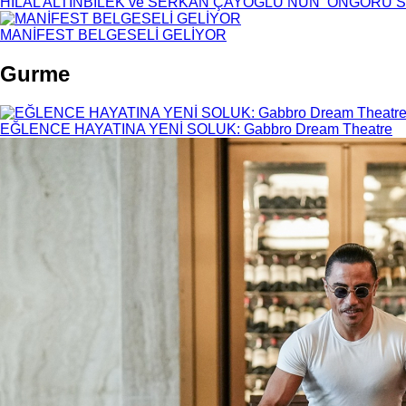
HİLAL ALTINBİLEK ve SERKAN ÇAYOĞLU’NUN ‘ÖNGÖRÜ’S
MANİFEST BELGESELİ GELİYOR
Gurme
EĞLENCE HAYATINA YENİ SOLUK: Gabbro Dream Theatre