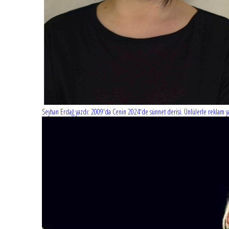
Seyhan Erdağ yazdı: 2009'da Cenin 2024'de sünnet derisi. Ünlülerle reklam ya