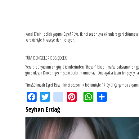
Kanal D’nin iddialı yapımı Eşref Rüya, ikinci sezonuyla ekranlara geri dönmeye
karakteriyle hikayeye dahil oluyor.
TÜM DENGELER DEĞİŞECEK
Yeraltı dünyasının en güçlü isimlerinden “İhtiyar” lakaplı mafya babasının en g
güce ulaşan Dinçer, geçmişteki acılarını unutmaz. Onu ayakta tutan tek şey, yıl
Tims&B imzalı Eşref Rüya, ikinci sezon ilk bölümüyle 17 Eylül Çarşamba akşamı
Facebook
Twitter
instagram
Pinterest
WhatsApp
Share
Seyhan Erdağ