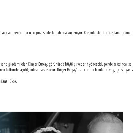
 hazırlanırken kadrosu sürpriz isimlerle daha da güçleniyor. O isimlerden biri de Taner Rumeli. 
üvendiği adamı olan Dinçer Burçay, görünürde büyük şirketlerin yöneticisi, perde arkasında ise k
lardır kalbinde taşıdığı intikam arzusudur. Dinçer Burçay’ın zeka dolu hamleleri ve geçmişin yara
 Kanal D’de.