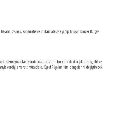
Başarılı oyuncu, karizmatik ve intikam ateşiyle yanıp tutuşan Dinçer Burçay
irli işlerin gözü kara yürütücüsüdür. Zorlu bir çocukluktan çıkıp zenginlik ve
larıyla verdiği amansız mücadele, ‘Eşref Rüya’nın tüm dengelerini değiştirecek.