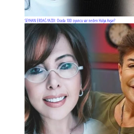
SEYHAN ERDAĞ YAZDI: Orada 100 oyuncu var neden Hülya Avşar?