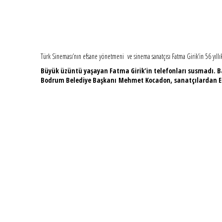
Türk Sineması’nın efsane yönetmeni ve sinema sanatçısı Fatma Girik’in 56 yı
Büyük üzüntü yaşayan Fatma Girik’in telefonları susmadı. Ba
Bodrum Belediye Başkanı Mehmet Kocadon, sanatçılardan Emel S