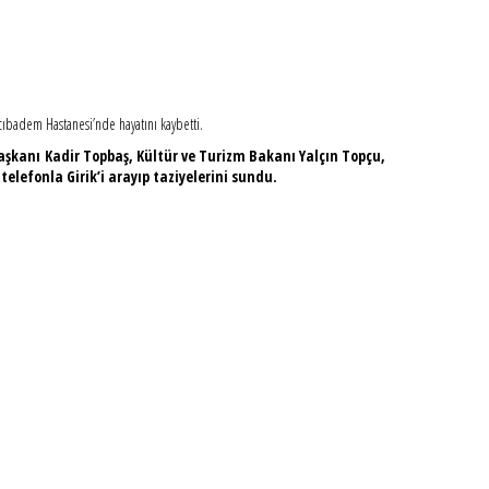
Acıbadem Hastanesi’nde hayatını kaybetti.
aşkanı Kadir Topbaş, Kültür ve Turizm Bakanı Yalçın Topçu,
elefonla Girik’i arayıp taziyelerini sundu.