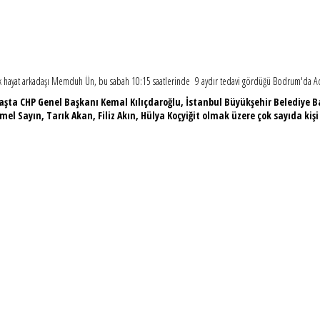
llık hayat arkadaşı Memduh Ün, bu sabah 10:15 saatlerinde 9 aydır tedavi gördüğü Bodrum'da 
şta CHP Genel Başkanı Kemal Kılıçdaroğlu, İstanbul Büyükşehir Belediye B
ayın, Tarık Akan, Filiz Akın, Hülya Koçyiğit olmak üzere çok sayıda kişi t