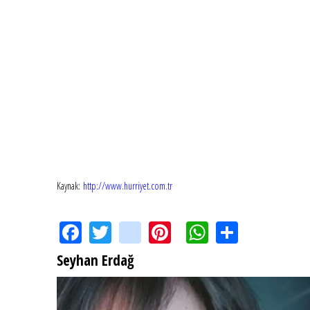
Kaynak:
http://www.hurriyet.com.tr
Facebook
Twitter
instagram
Pinterest
WhatsApp
Share
Seyhan Erdağ