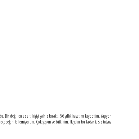
r değil en az altı kişiyi yalnız bıraktı. 56 yıllık hayatımı kaybettim. Yaşıyor
ceğini bilemiyorum. Çok şaşkın ve bitkinim. Hayatın bu kadar tatsız tutsuz