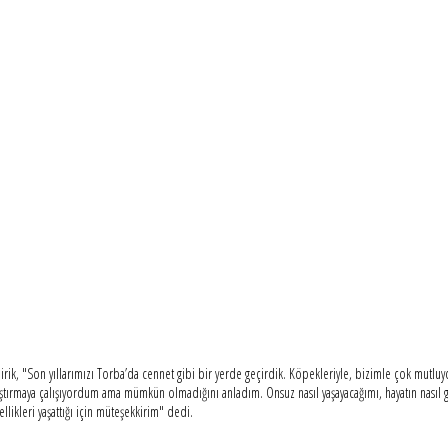
, "Son yıllarımızı Torba’da cennet gibi bir yerde geçirdik. Köpekleriyle, bizimle çok mutluydu. Bi
maya çalışıyordum ama mümkün olmadığını anladım. Onsuz nasıl yaşayacağımı, hayatın nasıl geçe
ikleri yaşattığı için müteşekkirim" dedi.