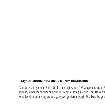
"YAŞIYOR MUYUM, YAŞAMIYOR MUYUM BİLMİYORUM"
Son derece üzgün olan Fatma Girik, dinlediği evinde DHA’ya açıklama yaptı. Girik
muyum, yaşamıyor muyum bilmiyorum. Kendimi son günlerinde onsuzluğa alıştır
olabileceğini düşünemiyordum. Çok güzel günlerimiz geçti. Ona bana bu güzell