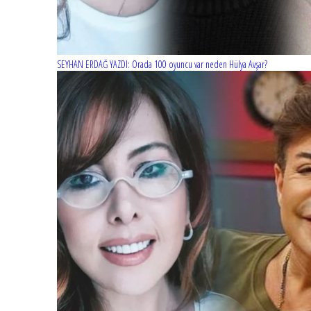
SEYHAN ERDAĞ YAZDI: Orada 100 oyuncu var neden Hülya Avşar?