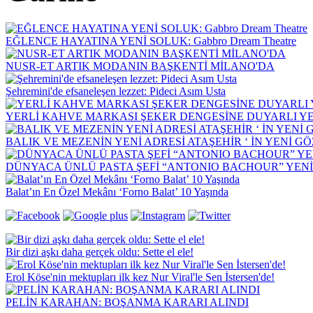
EĞLENCE HAYATINA YENİ SOLUK: Gabbro Dream Theatre
NUSR-ET ARTIK MODANIN BAŞKENTİ MİLANO'DA
Şehremini'de efsaneleşen lezzet: Pideci Asım Usta
YERLİ KAHVE MARKASI ŞEKER DENGESİNE DUYARLI YEN
BALIK VE MEZENİN YENİ ADRESİ ATAŞEHİR ‘ İN YENİ G
DÜNYACA ÜNLÜ PASTA ŞEFİ “ANTONIO BACHOUR” YEN
Balat’ın En Özel Mekânı ‘Forno Balat’ 10 Yaşında
Bir dizi aşkı daha gerçek oldu: Sette el ele!
Erol Köse'nin mektupları ilk kez Nur Viral'le Sen İstersen'de!
PELİN KARAHAN: BOŞANMA KARARI ALINDI