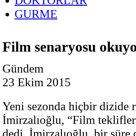
DOKTORLAR
GURME
Film senaryosu okuy
Gündem
23 Ekim 2015
Yeni sezonda hiçbir dizide
İmirzalıoğlu, “Film teklifl
dedi. İmirzalıoğlu, bir süre