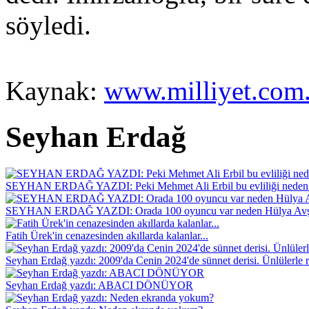
söyledi.
Kaynak:
www.milliyet.com.
Seyhan Erdağ
SEYHAN ERDAĞ YAZDI: Peki Mehmet Ali Erbil bu evliliği neden 
SEYHAN ERDAĞ YAZDI: Orada 100 oyuncu var neden Hülya Avş
Fatih Ürek'in cenazesinden akıllarda kalanlar...
Seyhan Erdağ yazdı: 2009'da Cenin 2024'de sünnet derisi. Ünlülerle r
Seyhan Erdağ yazdı: ABACI DÖNÜYOR