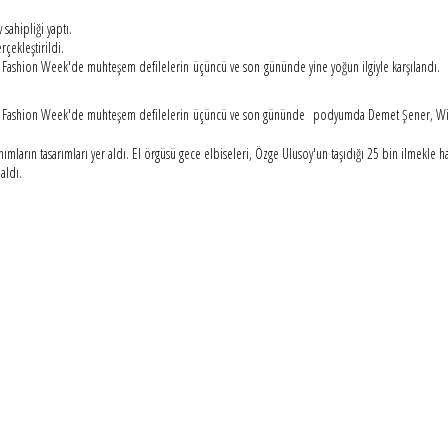
sahipliği yaptı.
çekleştirildi.
e Fashion Week'de muhteşem defilelerin üçüncü ve son gününde yine yoğun ilgiyle karşılandı.
age Fashion Week'de muhteşem defilelerin üçüncü ve son gününde podyumda Demet Şener, Wilm
nımların tasarımları yer aldı. El örgüsü gece elbiseleri, Özge Ulusoy'un taşıdığı 25 bin ilmekle ha
aldı.