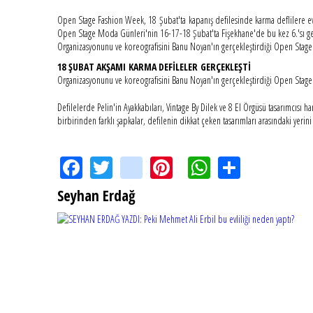
Open Stage Fashion Week, 18 Şubat'ta kapanış defilesinde karma deflilere ev 
Open Stage Moda Günleri'nin 16-17-18 Şubat'ta Fişekhane'de bu kez 6.'sı ger
Organizasyonunu ve koreografisini Banu Noyan'ın gerçekleştirdiği Open Stag
18 ŞUBAT AKŞAMI KARMA DEFİLELER GERÇEKLEŞTİ
Organizasyonunu ve koreografisini Banu Noyan'ın gerçekleştirdiği Open St
Defilelerde Pelin'in Ayakkabıları, Vintage By Dilek ve 8 El Örgüsü tasarımcısı ha
birbirinden farklı şapkalar, defilenin dikkat çeken tasarımları arasındaki yerini 
Facebook
Twitter
instagram
Pinterest
WhatsApp
Share
Seyhan Erdağ