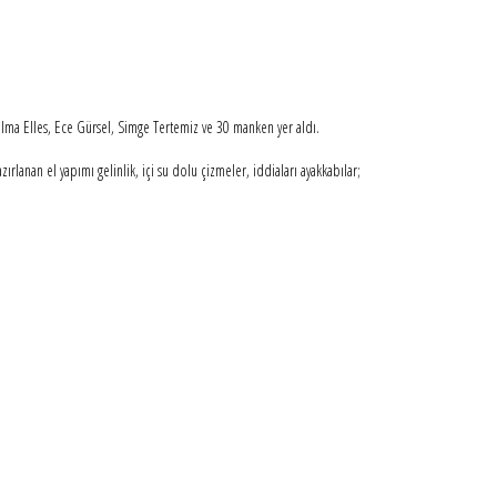
a Elles, Ece Gürsel, Simge Tertemiz ve 30 manken yer aldı.
zırlanan el yapımı gelinlik, içi su dolu çizmeler, iddiaları ayakkabılar;