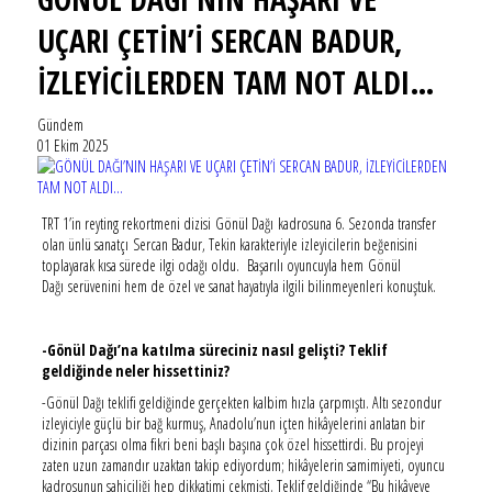
UÇARI ÇETİN’İ SERCAN BADUR,
İZLEYİCİLERDEN TAM NOT ALDI…
Gündem
01 Ekim 2025
TRT 1’in reyting rekortmeni dizisi Gönül Dağı kadrosuna 6. Sezonda transfer
olan ünlü sanatçı Sercan Badur, Tekin karakteriyle izleyicilerin beğenisini
toplayarak kısa sürede ilgi odağı oldu. Başarılı oyuncuyla hem Gönül
Dağı serüvenini hem de özel ve sanat hayatıyla ilgili bilinmeyenleri konuştuk.
-Gönül Dağı’na katılma süreciniz nasıl gelişti? Teklif
geldiğinde neler hissettiniz?
-Gönül Dağı teklifi geldiğinde gerçekten kalbim hızla çarpmıştı. Altı sezondur
izleyiciyle güçlü bir bağ kurmuş, Anadolu’nun içten hikâyelerini anlatan bir
dizinin parçası olma fikri beni başlı başına çok özel hissettirdi. Bu projeyi
zaten uzun zamandır uzaktan takip ediyordum; hikâyelerin samimiyeti, oyuncu
kadrosunun sahiciliği hep dikkatimi çekmişti. Teklif geldiğinde “Bu hikâyeye