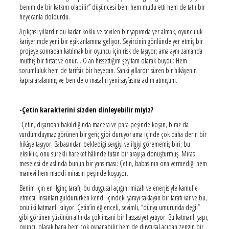
benim de bir katkım olabilir” düşüncesi beni hem mutlu etti hem de tatlı bir
heyecanla doldurdu.
Açıkçası yıllardır bu kadar köklü ve sevilen bir yapımda yer almak, oyunculuk
kariyerimde yeni bir eşik anlamına geliyor. Seyircinin gönlünde yer etmiş bir
projeye sonradan katılmak bir oyuncu için risk de taşıyor; ama aynı zamanda
müthiş bir fırsat ve onur… O an hissettiğim şey tam olarak buydu: Hem
sorumluluk hem de tarifsiz bir heyecan. Sanki yıllardır süren bir hikâyenin
kapısı aralanmış ve ben de o masalın yeni sayfasına adım atmıştım.
-Çetin karakterini sizden dinleyebilir miyiz?
-Çetin, dışarıdan bakıldığında macera ve para peşinde koşan, biraz da
vurdumduymaz görünen bir genç gibi duruyor ama içinde çok daha derin bir
hikâye taşıyor. Babasından beklediği sevgiyi ve ilgiyi görememiş biri; bu
eksiklik, onu sürekli hareket hâlinde tutan bir arayışa dönüştürmüş. Miras
meselesi de aslında bunun bir yansıması: Çetin, babasının ona vermediği hem
manevi hem maddi mirasın peşinde koşuyor.
Benim için en ilginç tarafı, bu duygusal açığını mizah ve enerjisiyle kamufle
etmesi. İnsanları güldürürken kendi içindeki yarayı saklayan bir tarafı var ve bu,
onu iki katmanlı kılıyor. Çetin’in eğlenceli, sevimli, “dünya umurunda değil”
gibi görünen yüzünün altında çok insani bir hassasiyet yatıyor. Bu katmanlı yapı,
oyuncu olarak bana hem çok oynanabilir hem de duygusal açıdan zengin bir