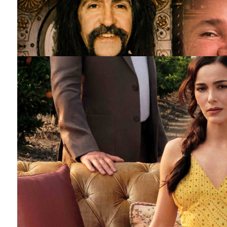
Barış Manço'nun mirasçıları mahkemede!