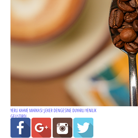
YERLİ KAHVE MARKASI ŞEKER DENGESİNE DUYARLI YENİLİK
GELİŞTİRDİ