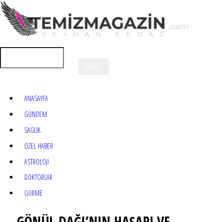
ANASAYFA
GÜNDEM
SAĞLIK
ÖZEL HABER
ASTROLOJİ
DOKTORLAR
GURME
GÖNÜL DAĞI’NIN HAŞARI VE