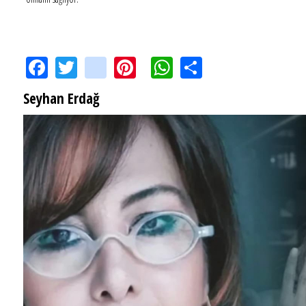
Facebook
Twitter
instagram
Pinterest
WhatsApp
Share
Seyhan Erdağ
SEYHAN ERDAĞ YAZDI: Peki Mehmet Ali Erbil bu evliliği neden yaptı?