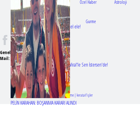
Gündem
Sağlık
Özel Haber
Astroloji
Doktorlar
Gurme
Bir dizi aşkı daha gerçek oldu: Sette el ele!
Genel Yayın Yönetmeni:
Seyhan Erdağ
Mail:
t
emizmagazin@gmail.com
Erol Köse'nin mektupları ilk kez Nur Viral'le Sen İstersen'de!
Tasarım & Geliştirme | kerataif işler
PELİN KARAHAN: BOŞANMA KARARI ALINDI