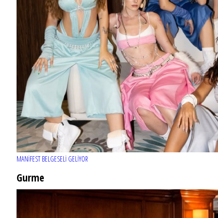
MANİFEST BELGESELİ GELİYOR
Gurme
EĞLENCE HAYATINA YENİ SOLUK: Gabbro Dream Theatre