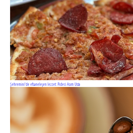
Şehremini'de efsaneleşen lezzet: Pideci Asım Usta