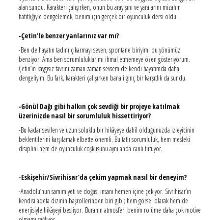
alan sundu. Karakteri çalışırken, onun bu arayışını ve yaralarını mizahın
hafifliğiyle dengelemek, benim için gerçek bir oyunculuk dersi oldu.
-Çetin’le benzer yanlarınız var mı?
-Ben de hayatın tadını çıkarmayı seven, spontane biriyim; bu yönümüz
benziyor. Ama ben sorumluluklarımı ihmal etmemeye özen gösteriyorum.
Çetin’in kaygısız tavrını zaman zaman sevsem de kendi hayatımda daha
dengeliyim. Bu fark, karakteri çalışırken bana ilginç bir karşıtlık da sundu.
-Gönül Dağı gibi halkın çok sevdiği bir projeye katılmak
üzerinizde nasıl bir sorumluluk hissettiriyor?
-Bu kadar sevilen ve uzun soluklu bir hikâyeye dahil olduğunuzda izleyicinin
beklentilerini karşılamak elbette önemli. Bu tatlı sorumluluk, hem mesleki
disiplini hem de oyunculuk coşkusunu aynı anda canlı tutuyor.
-Eskişehir/Sivrihisar’da çekim yapmak nasıl bir deneyim?
-Anadolu’nun samimiyeti ve doğası insanı hemen içine çekiyor. Sivrihisar’ın
kendisi adeta dizinin başrollerinden biri gibi; hem görsel olarak hem de
enerjisiyle hikâyeyi besliyor. Buranın atmosferi benim rolüme daha çok motive
olmamı sağlıyor.