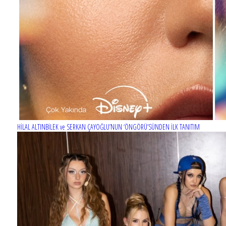
HİLAL ALTINBİLEK ve SERKAN ÇAYOĞLU’NUN ‘ÖNGÖRÜ’SÜNDEN İLK TANITIM