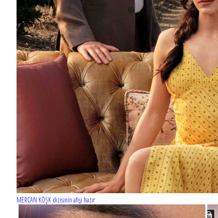
Barış Manço'nun mirasçıları mahkemede!
MERCAN KÖŞK dizisinin afişi hazır