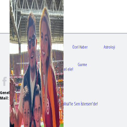
Gündem
Sağlık
Özel Haber
Astroloji
Doktorlar
Gurme
Bir dizi aşkı daha gerçek oldu: Sette el ele!
Genel Yayın Yönetmeni:
Seyhan Erdağ
Mail:
t
emizmagazin@gmail.com
Erol Köse'nin mektupları ilk kez Nur Viral'le Sen İstersen'de!