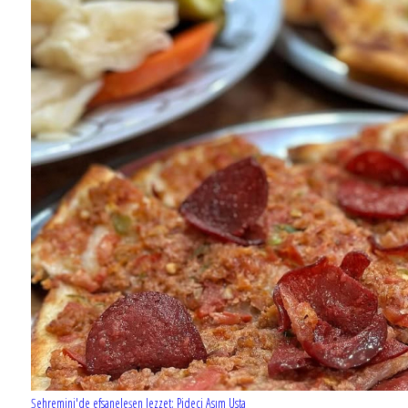
Şehremini'de efsaneleşen lezzet: Pideci Asım Usta