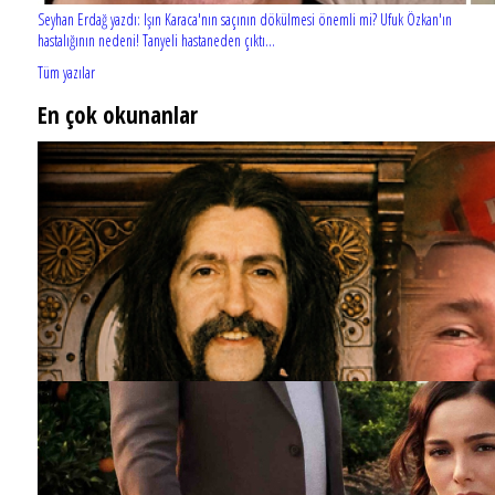
Seyhan Erdağ yazdı: Işın Karaca'nın saçının dökülmesi önemli mi? Ufuk Özkan'ın
hastalığının nedeni! Tanyeli hastaneden çıktı...
Tüm yazılar
En çok okunanlar