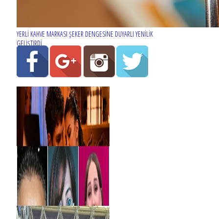
YERLİ KAHVE MARKASI ŞEKER DENGESİNE DUYARLI YENİLİK
GELİŞTİRDİ