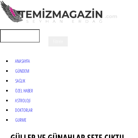
ANASAYFA
GÜNDEM
SAĞLIK
ÖZEL HABER
ASTROLOJİ
DOKTORLAR
GURME
GÜLLER VE GÜNAHLAR SETE ÇIKTI!