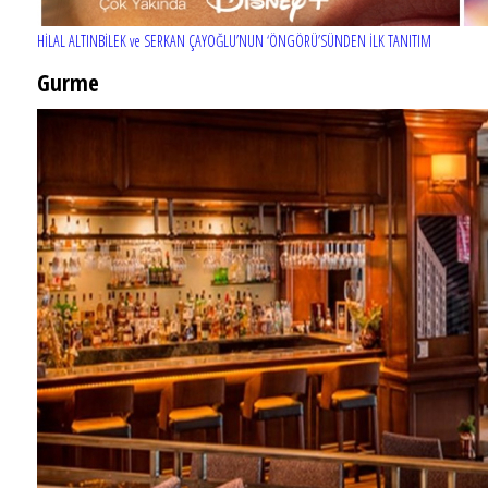
HİLAL ALTINBİLEK ve SERKAN ÇAYOĞLU’NUN ‘ÖNGÖRÜ’SÜNDEN İLK TANITIM
Gurme
EĞLENCE HAYATINA YENİ SOLUK: Gabbro Dream Theatre