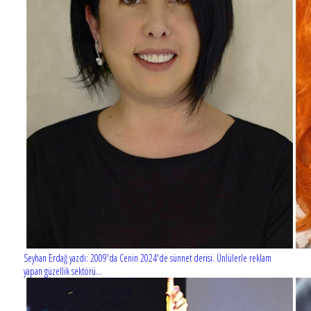
Seyhan Erdağ yazdı: 2009'da Cenin 2024'de sünnet derisi. Ünlülerle reklam
yapan güzellik sektörü...