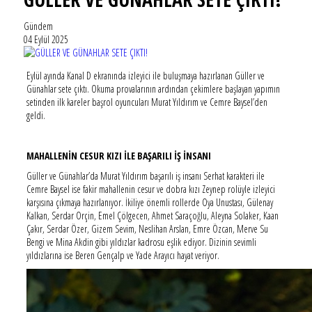
Gündem
04 Eylül 2025
Eylül ayında Kanal D ekranında izleyici ile buluşmaya hazırlanan Güller ve
Günahlar sete çıktı. Okuma provalarının ardından çekimlere başlayan yapımın
setinden ilk kareler başrol oyuncuları Murat Yıldırım ve Cemre Baysel’den
geldi.
MAHALLENİN CESUR KIZI İLE BAŞARILI İŞ İNSANI
Güller ve Günahlar’da Murat Yıldırım başarılı iş insanı Serhat karakteri ile
Cemre Baysel ise fakir mahallenin cesur ve dobra kızı Zeynep rolüyle izleyici
karşısına çıkmaya hazırlanıyor. İkiliye önemli rollerde Oya Unustası, Gülenay
Kalkan, Serdar Orçin, Emel Çölgecen, Ahmet Saraçoğlu, Aleyna Solaker, Kaan
Çakır, Serdar Özer, Gizem Sevim, Neslihan Arslan, Emre Özcan, Merve Su
Bengi ve Mina Akdin gibi yıldızlar kadrosu eşlik ediyor. Dizinin sevimli
yıldızlarına ise Beren Gençalp ve Yade Arayıcı hayat veriyor.