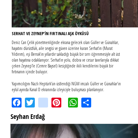
SERHAT VE ZEYNEP’İN FIRTINALI AŞK ÖYKÜSÜ
Deniz Can Çelik yönetmenliğinde ekrana gelecek olan Güller ve Günahlar,
hayatını dürüstlük, aile sevgisi ve güven üzerine kuran Serhat’ın (Murat
Yıldırım), eşi Berrak’ın yıllardır sakladığı büyük bir sırrı öğrenmesiyle alt üst
olan hayatına odaklanıyor. Serhat’ın yolu, dobra ve cesur tavırlarıyla dikkat
çeken Zeynep’le (Cemre Baysel) kesiştiğinde ikili kendilerini büyük bir
fırtınanın içinde buluyor.
Yapımcılığını Nazlı Heptürk’ün üstlendiği NGM imzalı Güller ve Günahlar’ın
eylül ayında Kanal D ekranında izleyiciyle buluşması planlanıyor.
Facebook
Twitter
instagram
Pinterest
WhatsApp
Share
Seyhan Erdağ
SEYHAN ERDAĞ YAZDI: Peki Mehmet Ali Erbil bu evliliği neden yaptı?