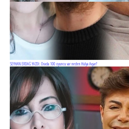
SEYHAN ERDAĞ YAZDI: Orada 100 oyuncu var neden Hülya Avşar?