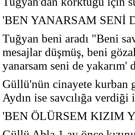
Tuğyan'dan korktuğu için 
'BEN YANARSAM SENİ 
Tuğyan beni aradı "Beni savc
mesajlar düşmüş, beni gözalt
yanarsam seni de yakarım' d
Güllü'nün cinayete kurban g
Aydın ise savcılığa verdiği 
'BEN ÖLÜRSEM KIZIM Y
Güllü Abla 1 ay önce kızını