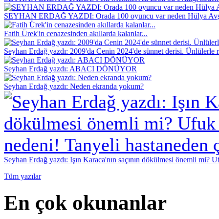
SEYHAN ERDAĞ YAZDI: Orada 100 oyuncu var neden Hülya Avş
Fatih Ürek'in cenazesinden akıllarda kalanlar...
Seyhan Erdağ yazdı: 2009'da Cenin 2024'de sünnet derisi. Ünlülerle r
Seyhan Erdağ yazdı: ABACI DÖNÜYOR
Seyhan Erdağ yazdı: Neden ekranda yokum?
Seyhan Erdağ yazdı: Işın Karaca'nın saçının dökülmesi önemli mi? Ufu
Tüm yazılar
En çok okunanlar