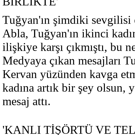
BİRLİKTE'
Tuğyan'ın şimdiki sevgilisi
Abla, Tuğyan'ın ikinci kadı
ilişkiye karşı çıkmıştı, bu 
Medyaya çıkan mesajları T
Kervan yüzünden kavga etmi
kadına artık bir şey olsun,
mesaj attı.
'KANLI TİŞÖRTÜ VE TE