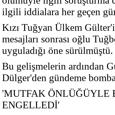
ölümüyle ilgili soruşturma 
ilgili iddialara her geçen gü
Kızı Tuğyan Ülkem Gülter'
mesajları sonrası oğlu Tuğb
uyguladığı öne sürülmüştü.
Bu gelişmelerin ardından Gü
Dülger'den gündeme bomba g
'MUTFAK ÖNLÜĞÜYLE B
ENGELLEDİ'