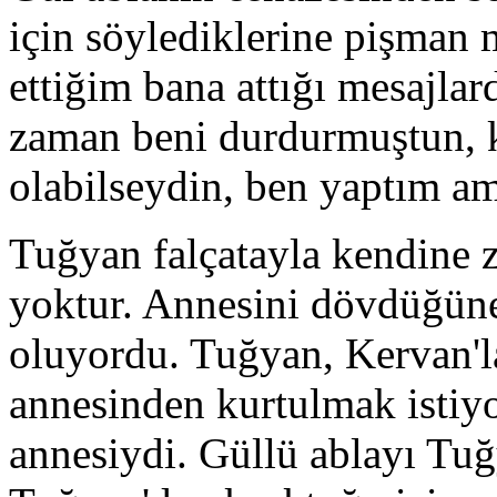
için söylediklerine pişman 
ettiğim bana attığı mesajlar
zaman beni durdurmuştun, k
olabilseydin, ben yaptım a
Tuğyan falçatayla kendine z
yoktur. Annesini dövdüğüne 
oluyordu. Tuğyan, Kervan'l
annesinden kurtulmak istiy
annesiydi. Güllü ablayı Tuğy