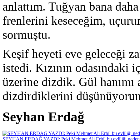
anlattım. Tuğyan bana daha
frenlerini keseceğim, uçur
sormuştu.
Keşif heyeti eve geleceği 
istedi. Kızının odasındaki i
üzerine dizdik. Gül hanımı 
dizdirdiklerini düşünüyoru
Seyhan Erdağ
SEYHAN ERDAĞ YAZDI: Peki Mehmet Ali Erbil bu evliliği neden 