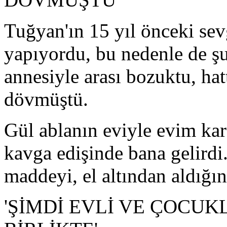
Tuğyan'ın 15 yıl önceki sevg
yapıyordu, bu nedenle de şu
annesiyle arası bozuktu, ha
dövmüştü.
Gül ablanın eviyle evim kar
kavga edişinde bana gelirdi.
maddeyi, el altından aldığı
'ŞİMDİ EVLİ VE ÇOCU